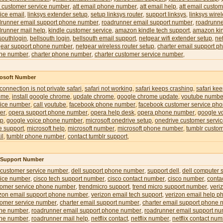
l customer service number
att email phone number
att email help
att email custom
,
,
,
ice email
linksys extender setup
setup linksys router
support linksys
linksys wire
,
,
,
,
drunner email support phone number
roadrunner email support number
roadrunne
,
,
runner mail help
kindle customer service
amazon kindle tech support
amazon kin
,
,
,
southlogin
bellsouth login
bellsouth email support
netgear wifi extender setup
ne
,
,
,
,
gear support phone number
netgear wireless router setup
charter email support 
,
,
ne number
charter phone number
charter customer service number
,
,
,
rosoft Number
 connection is not private safari
safari not working
safari keeps crashing
safari ke
,
,
,
ome
install google chrome
update chrome
google chrome update
youtube numbe
,
,
,
,
vice number
call youtube
facebook phone number
facebook customer service ph
,
,
,
er
opera support phone number
opera help desk
opera phone number
google v
,
,
,
,
up
google voice phone number
microsoft onedrive setup
onedrive customer servi
,
,
,
e support
microsoft help
microsoft number
microsoft phone number
tumblr custom
,
,
,
,
il
tumblr phone number
contact tumblr support
,
,
,
l Support Number
 customer service number
dell support phone number
support dell
dell computer 
,
,
,
vice number
cisco tech support number
cisco contact number
cisco number
conta
,
,
,
,
tomer service phone number
trendmicro support
trend micro support number
veri
,
,
,
izon email support phone number
verizon email tech support
verizon email help 
,
,
tomer service number
charter email support number
charter email support phone
,
,
ne number
roadrunner email support phone number
roadrunner email support n
,
,
ne number
roadrunner mail help
netflix contact
netflix number
netflix contact nu
,
,
,
,