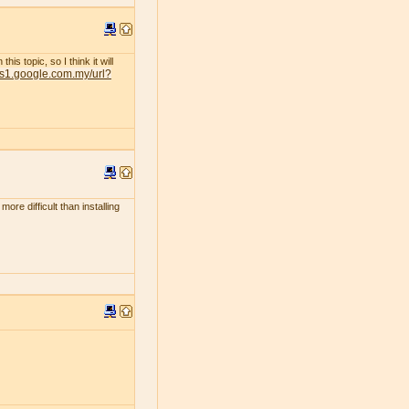
s topic, so I think it will
nts1.google.com.my/url?
ore difficult than installing