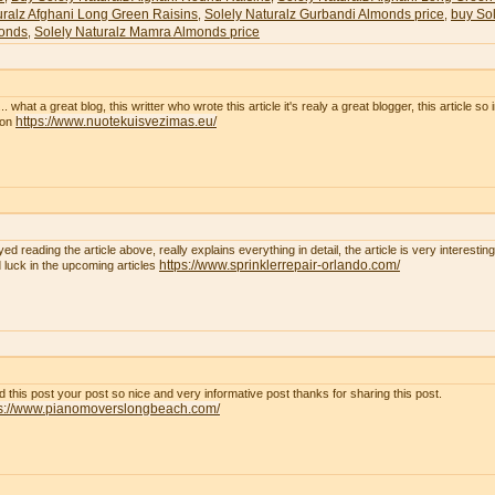
uralz Afghani Long Green Raisins
Solely Naturalz Gurbandi Almonds price
buy Sol
,
,
onds
Solely Naturalz Mamra Almonds price
,
. what a great blog, this writter who wrote this article it's realy a great blogger, this article so
https://www.nuotekuisvezimas.eu/
son
yed reading the article above, really explains everything in detail, the article is very interest
https://www.sprinklerrepair-orlando.com/
 luck in the upcoming articles
ad this post your post so nice and very informative post thanks for sharing this post.
ps://www.pianomoverslongbeach.com/