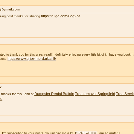
r@gmail.com
https://diigo.com/0og9ce
ing post thanks for sharing
ted to thank you for this great read!! I definitely enjoying every little bit of it I have you boo
https://www.griovimo-darbai.lt/
post.
w
Dumpster Rental Buffalo
Tree removal Springfield
Tree Servic
thanks for this John of
co
바카라사이트
o. I'm subscribed to your posts. You inspire me a lot.
I am so grateful.