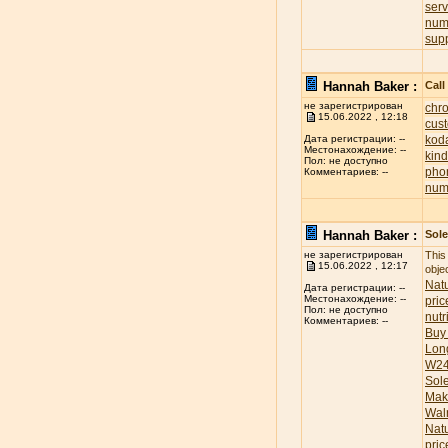
ser
num
sup
Hannah Baker :
Call
не зарегистрирован
chr
15.06.2022 , 12:18
cus
koda
Дата регистрации: --
Местонахождение: --
kind
Пол: не доступно
pho
Комментариев: --
num
Hannah Baker :
Sole
не зарегистрирован
This
15.06.2022 , 12:17
obje
Natu
Дата регистрации: --
Местонахождение: --
pric
Пол: не доступно
nutr
Комментариев: --
Buy
Lon
W24
Sol
Mak
Wal
Nat
pric