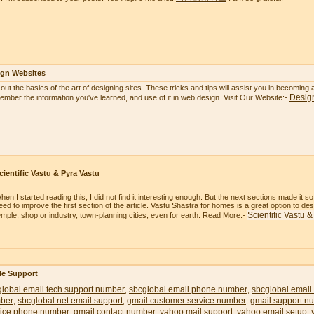
ign Websites
 out the basics of the art of designing sites. These tricks and tips will assist you in becoming
Desig
mber the information you've learned, and use of it in web design. Visit Our Website:-
cientific Vastu & Pyra Vastu
hen I started reading this, I did not find it interesting enough. But the next sections made it 
eed to improve the first section of the article. Vastu Shastra for homes is a great option to 
Scientific Vastu 
emple, shop or industry, town-planning cities, even for earth. Read More:-
le Support
lobal email tech support number
sbcglobal email phone number
sbcglobal email
,
,
ber
sbcglobal net email support
gmail customer service number
gmail support n
,
,
,
vice phone number
gmail contact number
yahoo mail support
yahoo email setup
,
,
,
,