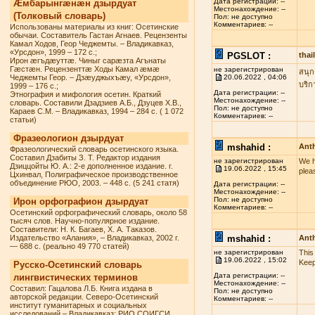
Дата регистрации: --
Æмбарынгæнæн дзырдуат
Местонахождение: --
(Толковый словарь)
Пол: не доступно
Комментариев: --
Использованы материалы из книг: Осетинские
обычаи. Составитель Гастан Агнаев. Рецензенты
Камал Ходов, Геор Чеджемты. – Владикавказ,
«Урсдон», 1999 – 172 с.;
PGSLOT :
tha
Ирон æгъдæуттæ. Чиныг сарæзта Агънаты
Гæстæн. Рецензенттæ Ходы Камал æмæ
не зарегистрирован
สนุก
Чеджемты Геор. – Дзæуджыхъæу, «Урсдон»,
20.06.2022 , 04:06
บริก
1999 – 176 с.;
Дата регистрации: --
Этнография и мифология осетин. Краткий
Местонахождение: --
словарь. Составили Дзадзиев А.Б., Дзуцев Х.В.,
Пол: не доступно
Караев С.М. – Владикавказ, 1994 – 284 с. ( 1 072
Комментариев: --
статьи)
Фразеологион дзырдуат
mshahid :
Anth
Фразеологический словарь осетинского языка.
Составил Дзабиты З. Т. Редактор издания
не зарегистрирован
We h
Дзиццойты Ю. А.: 2-е дополненное издание. г.
19.06.2022 , 15:45
plea
Цхинвал, Полиграфическое производственное
объединение РЮО, 2003. – 448 с. (5 241 статя)
Дата регистрации: --
Местонахождение: --
Пол: не доступно
Ирон орфографион дзырдуат
Комментариев: --
Осетинский орфографический словарь, около 58
тысяч слов. Научно-популярное издание.
Составители: Н. К. Багаев, Х. А. Таказов.
Издательство «Алания», – Владикавказ, 2002 г.
mshahid :
Anth
— 688 с. (реально 49 770 статей)
не зарегистрирован
This
19.06.2022 , 15:02
Keep
Русско-Осетинский словарь
Дата регистрации: --
лингвистических терминов
Местонахождение: --
Составил: Гацалова Л.Б. Книга издана в
Пол: не доступно
авторской редакции. Северо-Осетинский
Комментариев: --
институт гуманитарных и социальных
исследований – Владикавказ: РИО СОИГСИ,