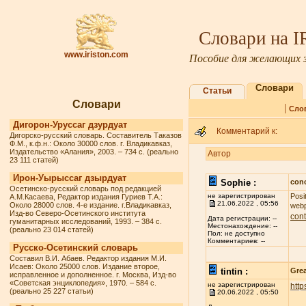
Словари на 
www.iriston.com
Пособие для желающих з
Словари
Статьи
Словари
|
Сло
Дигорон-Уруссаг дзурдуат
Комментарий к:
Дигорско-русский словарь. Составитель Таказов
Ф.М., к.ф.н.: Около 30000 слов. г. Владикавказ,
Издательство «Алания», 2003. – 734 с. (реально
Автор
23 111 статей)
Ирон-Уырыссаг дзырдуат
Sophie :
conc
Осетинско-русский словарь под редакцией
не зарегистрирован
Posi
А.М.Касаева, Редактор издания Гуриев Т.А.:
21.06.2022 , 05:56
Около 28000 слов. 4-е издание. г.Владикавказ,
webp
Изд-во Северо-Осетинского института
cont
Дата регистрации: --
гуманитарных исследований, 1993. – 384 с.
Местонахождение: --
(реально 23 014 статей)
Пол: не доступно
Комментариев: --
Русско-Осетинский словарь
Составил В.И. Абаев. Редактор издания М.И.
Исаев: Около 25000 слов. Издание второе,
tintin :
Grea
исправленное и дополненное. г. Москва, Изд-во
«Советская энциклопедия», 1970. – 584 с.
не зарегистрирован
http
(реально 25 227 статьи)
20.06.2022 , 05:50