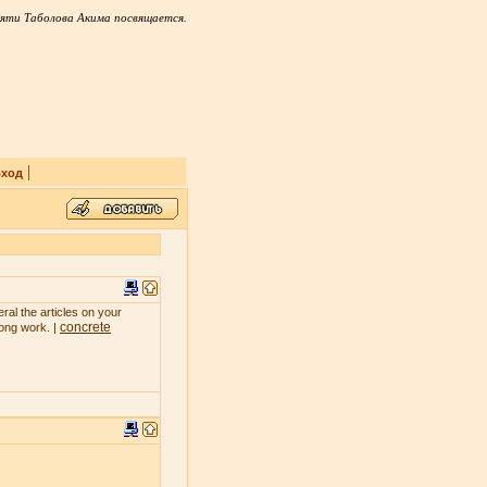
яти Таболова Акима посвящается.
|
ход
ral the articles on your
concrete
rong work. |