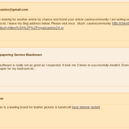
tcasino@gmail.com
s looking for another article by chance and found your article casinocommunity I am writing on thi
http://clie
 a lot. I leave my blog address below. Please visit once. :blush: casinocommunity
t&url=https%3A%2F%2Froyalcasino24.io
papering Service Blacktown
oftware is really not as good as I expected. It took me 3 times to successfully install it. Even m
paper for my bedroom lol...
eer
lace sleeve jacket
er is a leading brand for leather jackets & handcraft