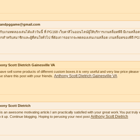
ilandpggame@gmail.com
กับเกมทดลองเล่นได้แล้ววันนี้ ที่ PG168 เว็บคาสิโนออนไลน์ผู้ให้บริการเกมสล็อตพีจี มีเกมสล็อต
ารสำหรับสมาชิกและผู้ที่สนใจทั่วไป ที่ต้องการอยากจะทดลองเล่นเกมสล็อต เกมสล็อตของพีจี P
ony Scott Dietrich Gainesville VA
ave sell some products of different custom boxes.it is very useful and very low price please v
Anthony Scott Dietrich Gainesville VA
se share this post with your friends.
ony Scott Dietrich
 is an awesome motivating article.I am practically satisfied with your great work.You put truly
Anthony Scott Dietrich
 it up. Continue blogging. Hoping to perusing your next post