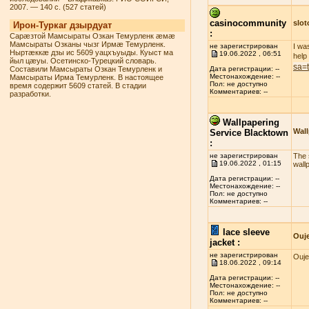
2007. — 140 с. (527 статей)
casinocommunity
slo
Ирон-Туркаг дзырдуат
:
Сарæзтой Мамсыраты Озкан Темурленк æмæ
Мамсыраты Озканы чызг Ирмæ Темурленк.
не зарегистрирован
I wa
Ныртæккæ дзы ис 5609 уацхъуыды. Куыст ма
19.06.2022 , 06:51
help
йыл цæуы. Осетинско-Турецкий словарь.
sa=
Составили Мамсыраты Озкан Темурленк и
Дата регистрации: --
Местонахождение: --
Мамсыраты Ирма Темурленк. В настоящее
Пол: не доступно
время содержит 5609 статей. В стадии
Комментариев: --
разработки.
Wallpapering
Wall
Service Blacktown
:
не зарегистрирован
The s
19.06.2022 , 01:15
wall
Дата регистрации: --
Местонахождение: --
Пол: не доступно
Комментариев: --
lace sleeve
Ouj
jacket :
не зарегистрирован
Ouje
18.06.2022 , 09:14
Дата регистрации: --
Местонахождение: --
Пол: не доступно
Комментариев: --