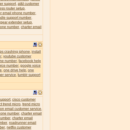
er support
at&t customer
,
less router setup
,
r email phone number
,
dle support number
,
tgear extender setup
,
phone number
charter email
,
eps crashing iphone
install
,
r
youtube customer
,
one number
facebook help
,
oice number
google voice
,
ce
one drive help
one
,
,
er service
tumblr support
,
support
cisco customer
,
ct trend micro
trend micro
,
zon email customer service
,
phone number
charter email
,
 number
charter email
,
umber
roadrunner email
,
mber
netflix customer
,