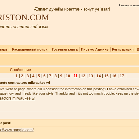
Светлой пам
Æппæт дунейы ирæттæ - зонут уе 'взаг!
IRISTON.COM
нать осетинский язык.
|
|
|
|
|
варь
Расширенный поиск
Гостевая книга
Письмо Админу
Регистрация
В
Сообщение
|
|
|
|
|
|
|
|
|
|
|
11
|
|
|
|
|
|
|
1
2
3
4
5
6
7
8
9
10
12
13
14
15
16
17
rete contractors milwaukee wi
tive website page, where did u consider the information on this posting? I have examined seve
age now, and I really like your style. Thankful and if it's not too much trouble, keep up the st
ractors milwaukee wi
t post!
s://www.google.com/