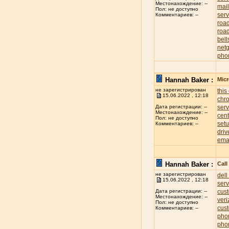
Местонахождение: --
mai
Пол: не доступно
serv
Комментариев: --
roa
road
bell
net
pho
Hannah Baker :
Mic
не зарегистрирован
this
15.06.2022 , 12:18
chr
ser
Дата регистрации: --
Местонахождение: --
cent
Пол: не доступно
set
Комментариев: --
driv
ema
Hannah Baker :
Cal
не зарегистрирован
dell
15.06.2022 , 12:18
ser
cus
Дата регистрации: --
Местонахождение: --
ver
Пол: не доступно
cus
Комментариев: --
pho
pho