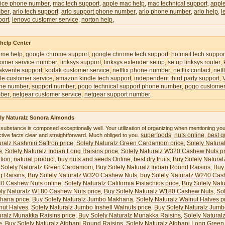
vice phone number
mac tech support
apple mac help
mac technical support
appl
,
,
,
,
ber
arlo tech support
arlo support phone number
arlo phone number
arlo help
l
,
,
,
,
,
port
lenovo customer service
norton help
,
,
,
 help Center
ome help
google chrome support
google chrome tech support
hotmail tech suppor
,
,
,
tomer service number
linksys support
linksys extender setup
setup linksys router
,
,
,
,
kverite support
kodak customer service
netflix phone number
netflix contact
netf
,
,
,
,
le customer service
amazon kindle tech support
independent third party support
,
,
,
ne number
support number
pogo technical support phone number
pogo customer
,
,
,
ber
netgear customer service
netgear support number
,
,
,
ly Naturalz Sonora Almonds
 substance is composed exceptionally well. Your utilization of organizing when mentioning y
superfoods
nuts online
best qu
ctive facts clear and straightforward. Much obliged to you.
,
,
ralz Kashmiri Saffron price
Solely Naturalz Green Cardamom price
Solely Natura
,
,
e
Solely Naturalz Indian Long Raisins price
Solely Naturalz W320 Cashew Nuts pr
,
,
ition
natural product
buy nuts and seeds Online
best dry fruits
Buy Solely Natural
,
,
,
,
 Solely Naturalz Green Cardamom
Buy Solely Naturalz Indian Round Raisins
Buy 
,
,
g Raisins
Buy Solely Naturalz W320 Cashew Nuts
buy Solely Naturalz W240 Cas
,
,
0 Cashew Nuts online
Solely Naturalz California Pistachios price
Buy Solely Natu
,
,
ely Naturalz W180 Cashew Nuts price
Buy Solely Naturalz W180 Cashew Nuts
So
,
,
hana price
Buy Solely Naturalz Jumbo Makhana
Solely Naturalz Walnut Halves p
,
,
nut Halves
Solely Naturalz Jumbo Inshell Walnuts price
Buy Solely Naturalz Jumb
,
,
uralz Munakka Raisins price
Buy Solely Naturalz Munakka Raisins
Solely Natural
,
,
e
Buy Solely Naturalz Afghani Round Raisins
Solely Naturalz Afghani Long Green 
,
,