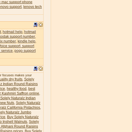
e mac support phone
enovo support
lenovo tech
,
t
hotmail help
hotmail
,
,
kodak support number
,
lix number
kindle help
,
,
Voice support, support
 service
pogo support
,
our focuses makes your
ality dry fruits
Solely
,
lz Indian Round Raisins
ice
healthy food
best
,
,
z Kashmiri Saffron online
,
Solely Naturalz Indian
hew Nuts
Solely Naturalz
,
ralz California Pistachios
,
lely Naturalz Jumbo
rice
Buy Solely Naturalz
,
o Inshell Walnuts
Solely
,
z Afghani Round Raisins
Raisins prices
Buy Solely
,