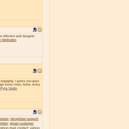
 an effective web designer.
n Websites
so engaging. I guess you guys
design every room, home, every
& Pyra Vastu
 setup
sbcglobal support
,
umber
gmail customer
,
yahoo mail contact
yahoo
,