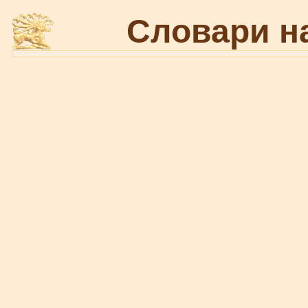
Словари н