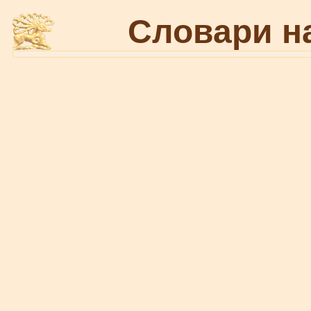
Словари н