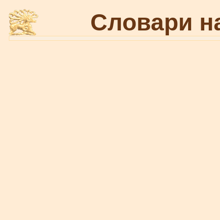
Словари н