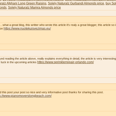
uralz Afghani Long Green Raisins
Solely Naturalz Gurbandi Almonds price
buy Sol
,
,
onds
Solely Naturalz Mamra Almonds price
,
. what a great blog, this writter who wrote this article it's realy a great blogger, this article so
https://www.nuotekuisvezimas.eu/
son
yed reading the article above, really explains everything in detail, the article is very interest
https://www.sprinklerrepair-orlando.com/
 luck in the upcoming articles
ad this post your post so nice and very informative post thanks for sharing this post.
ps://www.pianomoverslongbeach.com/