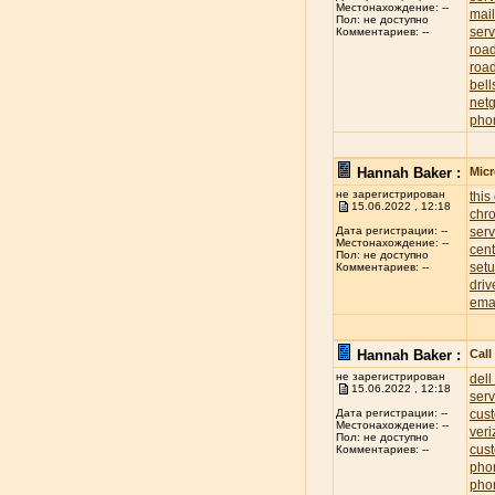
Местонахождение: --
mai
Пол: не доступно
serv
Комментариев: --
roa
road
bell
net
pho
Hannah Baker :
Mic
не зарегистрирован
this
15.06.2022 , 12:18
chr
ser
Дата регистрации: --
Местонахождение: --
cent
Пол: не доступно
set
Комментариев: --
driv
ema
Hannah Baker :
Cal
не зарегистрирован
dell
15.06.2022 , 12:18
ser
cus
Дата регистрации: --
Местонахождение: --
ver
Пол: не доступно
cus
Комментариев: --
pho
pho