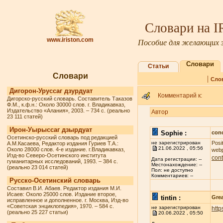
Словари на 
www.iriston.com
Пособие для желающих з
Словари
Статьи
Словари
|
Сло
Дигорон-Уруссаг дзурдуат
Комментарий к:
Дигорско-русский словарь. Составитель Таказов
Ф.М., к.ф.н.: Около 30000 слов. г. Владикавказ,
Издательство «Алания», 2003. – 734 с. (реально
Автор
23 111 статей)
Ирон-Уырыссаг дзырдуат
Sophie :
conc
Осетинско-русский словарь под редакцией
не зарегистрирован
Posi
А.М.Касаева, Редактор издания Гуриев Т.А.:
21.06.2022 , 05:56
Около 28000 слов. 4-е издание. г.Владикавказ,
webp
Изд-во Северо-Осетинского института
cont
Дата регистрации: --
гуманитарных исследований, 1993. – 384 с.
Местонахождение: --
(реально 23 014 статей)
Пол: не доступно
Комментариев: --
Русско-Осетинский словарь
Составил В.И. Абаев. Редактор издания М.И.
Исаев: Около 25000 слов. Издание второе,
tintin :
Grea
исправленное и дополненное. г. Москва, Изд-во
«Советская энциклопедия», 1970. – 584 с.
не зарегистрирован
http
(реально 25 227 статьи)
20.06.2022 , 05:50