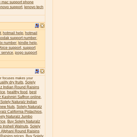
e mac support phone
enovo support
lenovo tech
,
t
hotmail help
hotmail
,
,
kodak support number
,
lix number
kindle help
,
,
Voice support, support
 service
pogo support
,
our focuses makes your
ality dry fruits
Solely
,
lz Indian Round Raisins
ice
healthy food
best
,
,
z Kashmiri Saffron online
,
Solely Naturalz Indian
hew Nuts
Solely Naturalz
,
ralz California Pistachios
,
lely Naturalz Jumbo
rice
Buy Solely Naturalz
,
o Inshell Walnuts
Solely
,
z Afghani Round Raisins
Raisins prices
Buy Solely
,