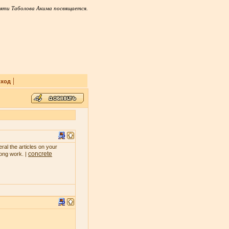
яти Таболова Акима посвящается.
|
ход
ral the articles on your
concrete
rong work. |