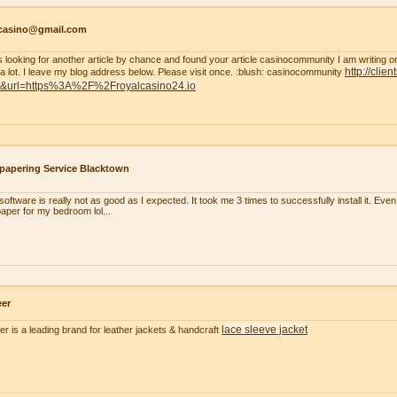
tcasino@gmail.com
s looking for another article by chance and found your article casinocommunity I am writing on thi
http://clie
 a lot. I leave my blog address below. Please visit once. :blush: casinocommunity
t&url=https%3A%2F%2Froyalcasino24.io
papering Service Blacktown
oftware is really not as good as I expected. It took me 3 times to successfully install it. Even m
paper for my bedroom lol...
eer
lace sleeve jacket
er is a leading brand for leather jackets & handcraft