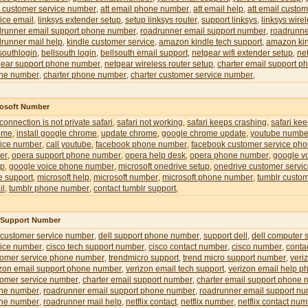
l customer service number
att email phone number
att email help
att email custom
,
,
,
ice email
linksys extender setup
setup linksys router
support linksys
linksys wire
,
,
,
,
drunner email support phone number
roadrunner email support number
roadrunne
,
,
runner mail help
kindle customer service
amazon kindle tech support
amazon kin
,
,
,
southlogin
bellsouth login
bellsouth email support
netgear wifi extender setup
ne
,
,
,
,
gear support phone number
netgear wireless router setup
charter email support 
,
,
ne number
charter phone number
charter customer service number
,
,
,
rosoft Number
 connection is not private safari
safari not working
safari keeps crashing
safari ke
,
,
,
ome
install google chrome
update chrome
google chrome update
youtube numbe
,
,
,
,
vice number
call youtube
facebook phone number
facebook customer service ph
,
,
,
er
opera support phone number
opera help desk
opera phone number
google v
,
,
,
,
up
google voice phone number
microsoft onedrive setup
onedrive customer servi
,
,
,
e support
microsoft help
microsoft number
microsoft phone number
tumblr custom
,
,
,
,
il
tumblr phone number
contact tumblr support
,
,
,
l Support Number
 customer service number
dell support phone number
support dell
dell computer 
,
,
,
vice number
cisco tech support number
cisco contact number
cisco number
conta
,
,
,
,
tomer service phone number
trendmicro support
trend micro support number
veri
,
,
,
izon email support phone number
verizon email tech support
verizon email help 
,
,
tomer service number
charter email support number
charter email support phone
,
,
ne number
roadrunner email support phone number
roadrunner email support n
,
,
ne number
roadrunner mail help
netflix contact
netflix number
netflix contact nu
,
,
,
,