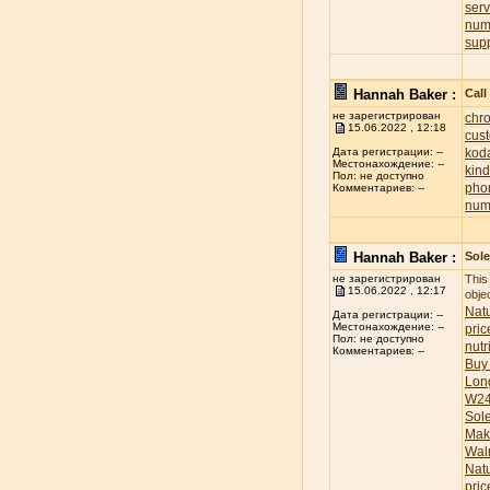
ser
num
sup
Hannah Baker :
Call
не зарегистрирован
chr
15.06.2022 , 12:18
cus
koda
Дата регистрации: --
Местонахождение: --
kind
Пол: не доступно
pho
Комментариев: --
num
Hannah Baker :
Sole
не зарегистрирован
This
15.06.2022 , 12:17
obje
Natu
Дата регистрации: --
Местонахождение: --
pric
Пол: не доступно
nutr
Комментариев: --
Buy
Lon
W24
Sol
Mak
Wal
Nat
pric