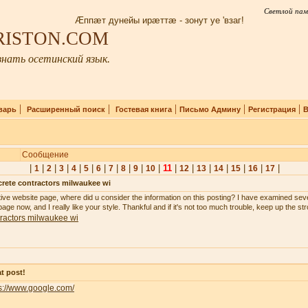
Светлой пам
Æппæт дунейы ирæттæ - зонут уе 'взаг!
IRISTON.COM
нать осетинский язык.
|
|
|
|
|
варь
Расширенный поиск
Гостевая книга
Письмо Админу
Регистрация
В
Сообщение
|
|
|
|
|
|
|
|
|
|
|
11
|
|
|
|
|
|
|
1
2
3
4
5
6
7
8
9
10
12
13
14
15
16
17
rete contractors milwaukee wi
tive website page, where did u consider the information on this posting? I have examined seve
age now, and I really like your style. Thankful and if it's not too much trouble, keep up the st
ractors milwaukee wi
t post!
s://www.google.com/