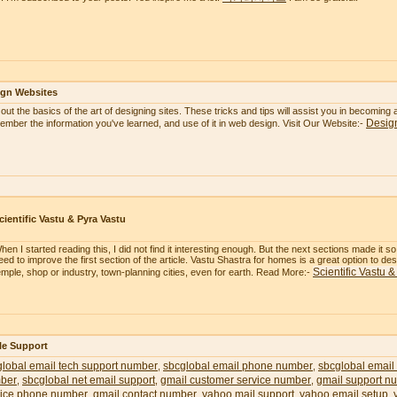
ign Websites
 out the basics of the art of designing sites. These tricks and tips will assist you in becoming
Desig
mber the information you've learned, and use of it in web design. Visit Our Website:-
cientific Vastu & Pyra Vastu
hen I started reading this, I did not find it interesting enough. But the next sections made it 
eed to improve the first section of the article. Vastu Shastra for homes is a great option to 
Scientific Vastu 
emple, shop or industry, town-planning cities, even for earth. Read More:-
le Support
lobal email tech support number
sbcglobal email phone number
sbcglobal email
,
,
ber
sbcglobal net email support
gmail customer service number
gmail support n
,
,
,
vice phone number
gmail contact number
yahoo mail support
yahoo email setup
,
,
,
,