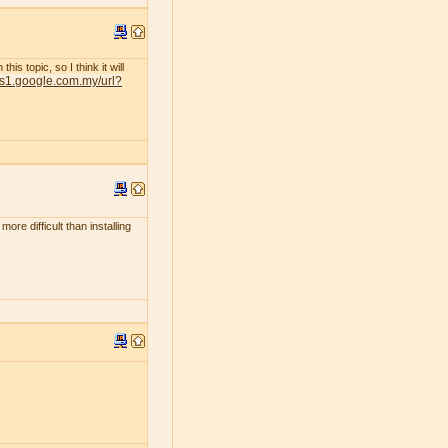
s topic, so I think it will
nts1.google.com.my/url?
ore difficult than installing