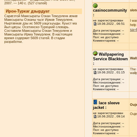
2007. — 140 с. (527 статей)
casinocommunity
slo
Ирон-Туркаг дзырдуат
:
Сарæзтой Мамсыраты Озкан Темурленк æмæ
Мамсыраты Озканы чызг Ирмæ Темурленк.
не зарегистрирован
I wa
Ныртæккæ дзы ис 5609 уацхъуыды. Куыст ма
19.06.2022 , 06:51
help
йыл цæуы. Осетинско-Турецкий словарь.
sa=
Составили Мамсыраты Озкан Темурленк и
Дата регистрации: --
Местонахождение: --
Мамсыраты Ирма Темурленк. В настоящее
Пол: не доступно
время содержит 5609 статей. В стадии
Комментариев: --
разработки.
Wallpapering
Wall
Service Blacktown
:
не зарегистрирован
The s
19.06.2022 , 01:15
wall
Дата регистрации: --
Местонахождение: --
Пол: не доступно
Комментариев: --
lace sleeve
Ouj
jacket :
не зарегистрирован
Ouje
18.06.2022 , 09:14
Дата регистрации: --
Местонахождение: --
Пол: не доступно
Комментариев: --