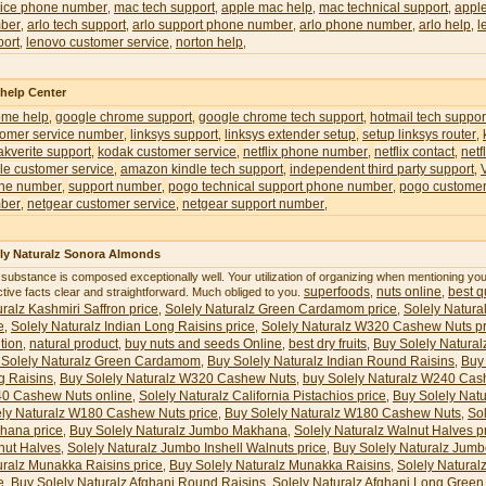
vice phone number
mac tech support
apple mac help
mac technical support
appl
,
,
,
,
ber
arlo tech support
arlo support phone number
arlo phone number
arlo help
l
,
,
,
,
,
port
lenovo customer service
norton help
,
,
,
 help Center
ome help
google chrome support
google chrome tech support
hotmail tech suppor
,
,
,
tomer service number
linksys support
linksys extender setup
setup linksys router
,
,
,
,
kverite support
kodak customer service
netflix phone number
netflix contact
netf
,
,
,
,
le customer service
amazon kindle tech support
independent third party support
,
,
,
ne number
support number
pogo technical support phone number
pogo customer
,
,
,
ber
netgear customer service
netgear support number
,
,
,
ly Naturalz Sonora Almonds
 substance is composed exceptionally well. Your utilization of organizing when mentioning y
superfoods
nuts online
best qu
ctive facts clear and straightforward. Much obliged to you.
,
,
ralz Kashmiri Saffron price
Solely Naturalz Green Cardamom price
Solely Natura
,
,
e
Solely Naturalz Indian Long Raisins price
Solely Naturalz W320 Cashew Nuts pr
,
,
ition
natural product
buy nuts and seeds Online
best dry fruits
Buy Solely Natural
,
,
,
,
 Solely Naturalz Green Cardamom
Buy Solely Naturalz Indian Round Raisins
Buy 
,
,
g Raisins
Buy Solely Naturalz W320 Cashew Nuts
buy Solely Naturalz W240 Cas
,
,
0 Cashew Nuts online
Solely Naturalz California Pistachios price
Buy Solely Natu
,
,
ely Naturalz W180 Cashew Nuts price
Buy Solely Naturalz W180 Cashew Nuts
So
,
,
hana price
Buy Solely Naturalz Jumbo Makhana
Solely Naturalz Walnut Halves p
,
,
nut Halves
Solely Naturalz Jumbo Inshell Walnuts price
Buy Solely Naturalz Jumb
,
,
uralz Munakka Raisins price
Buy Solely Naturalz Munakka Raisins
Solely Natural
,
,
e
Buy Solely Naturalz Afghani Round Raisins
Solely Naturalz Afghani Long Green 
,
,