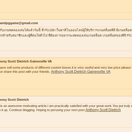
ilandpggame@gmail.com
กับเกมทดลองเล่นได้แล้ววันนี้ ที่ PG168 เว็บคาสิโนออนไลน์ผู้ให้บริการเกมสล็อตพีจี มีเกมสล็อต
ารสำหรับสมาชิกและผู้ที่สนใจทั่วไป ที่ต้องการอยากจะทดลองเล่นเกมสล็อต เกมสล็อตของพีจี P
ony Scott Dietrich Gainesville VA
ave sell some products of different custom boxes.it is very useful and very low price please v
Anthony Scott Dietrich Gainesville VA
se share this post with your friends.
ony Scott Dietrich
 is an awesome motivating article.I am practically satisfied with your great work.You put truly
Anthony Scott Dietrich
 it up. Continue blogging. Hoping to perusing your next post