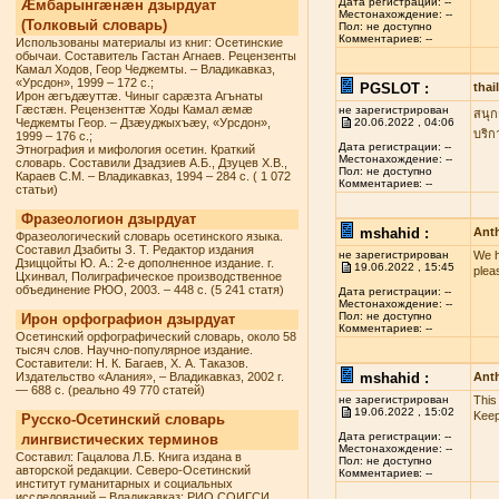
Дата регистрации: --
Æмбарынгæнæн дзырдуат
Местонахождение: --
(Толковый словарь)
Пол: не доступно
Комментариев: --
Использованы материалы из книг: Осетинские
обычаи. Составитель Гастан Агнаев. Рецензенты
Камал Ходов, Геор Чеджемты. – Владикавказ,
«Урсдон», 1999 – 172 с.;
PGSLOT :
tha
Ирон æгъдæуттæ. Чиныг сарæзта Агънаты
Гæстæн. Рецензенттæ Ходы Камал æмæ
не зарегистрирован
สนุก
Чеджемты Геор. – Дзæуджыхъæу, «Урсдон»,
20.06.2022 , 04:06
บริก
1999 – 176 с.;
Дата регистрации: --
Этнография и мифология осетин. Краткий
Местонахождение: --
словарь. Составили Дзадзиев А.Б., Дзуцев Х.В.,
Пол: не доступно
Караев С.М. – Владикавказ, 1994 – 284 с. ( 1 072
Комментариев: --
статьи)
Фразеологион дзырдуат
mshahid :
Anth
Фразеологический словарь осетинского языка.
Составил Дзабиты З. Т. Редактор издания
не зарегистрирован
We h
Дзиццойты Ю. А.: 2-е дополненное издание. г.
19.06.2022 , 15:45
plea
Цхинвал, Полиграфическое производственное
объединение РЮО, 2003. – 448 с. (5 241 статя)
Дата регистрации: --
Местонахождение: --
Пол: не доступно
Ирон орфографион дзырдуат
Комментариев: --
Осетинский орфографический словарь, около 58
тысяч слов. Научно-популярное издание.
Составители: Н. К. Багаев, Х. А. Таказов.
Издательство «Алания», – Владикавказ, 2002 г.
mshahid :
Anth
— 688 с. (реально 49 770 статей)
не зарегистрирован
This
19.06.2022 , 15:02
Keep
Русско-Осетинский словарь
Дата регистрации: --
лингвистических терминов
Местонахождение: --
Составил: Гацалова Л.Б. Книга издана в
Пол: не доступно
авторской редакции. Северо-Осетинский
Комментариев: --
институт гуманитарных и социальных
исследований – Владикавказ: РИО СОИГСИ,