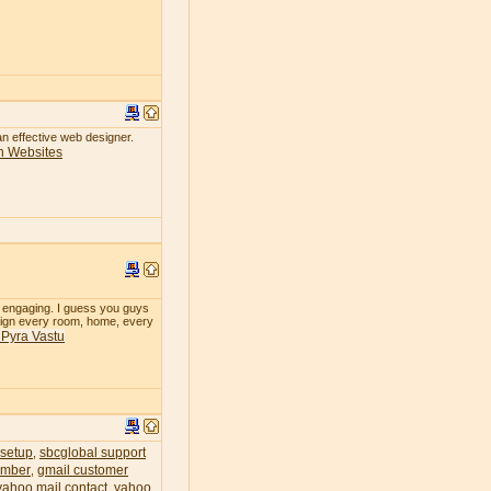
 an effective web designer.
n Websites
so engaging. I guess you guys
design every room, home, every
& Pyra Vastu
 setup
sbcglobal support
,
umber
gmail customer
,
yahoo mail contact
yahoo
,