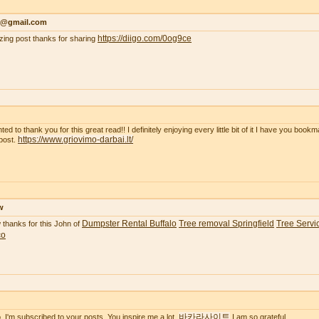
r@gmail.com
https://diigo.com/0og9ce
ing post thanks for sharing
ted to thank you for this great read!! I definitely enjoying every little bit of it I have you boo
https://www.griovimo-darbai.lt/
post.
w
Dumpster Rental Buffalo
Tree removal Springfield
Tree Servic
thanks for this John of
co
바카라사이트
o. I'm subscribed to your posts. You inspire me a lot.
I am so grateful.