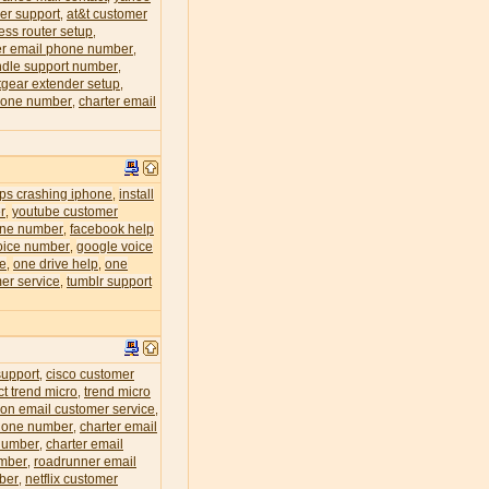
er support
at&t customer
,
less router setup
,
r email phone number
,
dle support number
,
tgear extender setup
,
phone number
charter email
,
eps crashing iphone
install
,
r
youtube customer
,
one number
facebook help
,
oice number
google voice
,
ce
one drive help
one
,
,
er service
tumblr support
,
support
cisco customer
,
ct trend micro
trend micro
,
zon email customer service
,
phone number
charter email
,
 number
charter email
,
umber
roadrunner email
,
mber
netflix customer
,