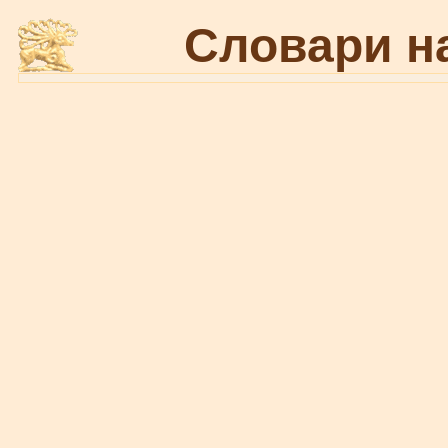
Словари н