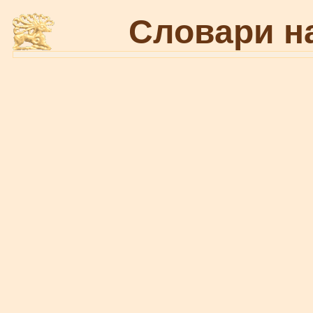
Словари н