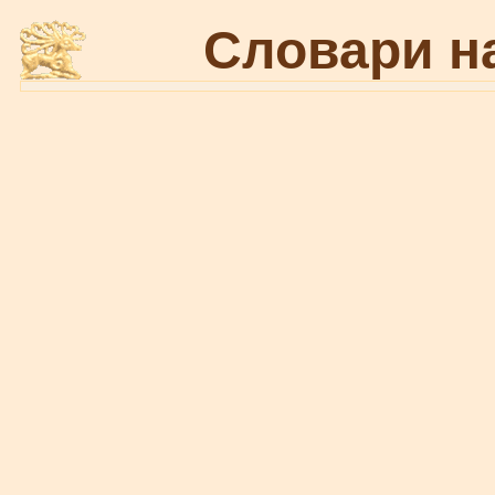
Словари н