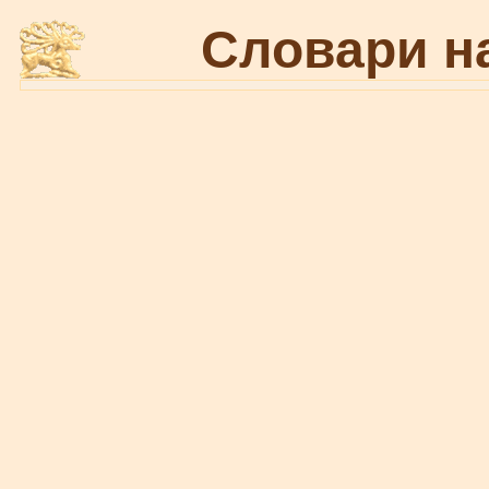
Словари н