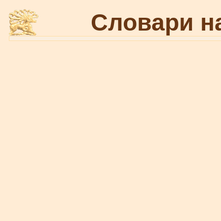
Словари н