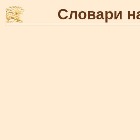
Словари н