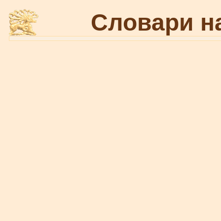
Словари н