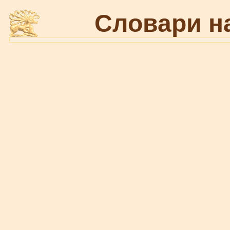
Словари н