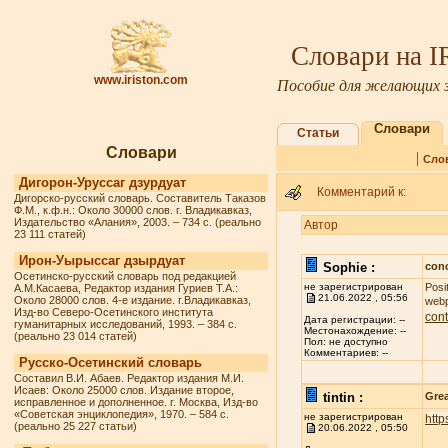
Словари на 
www.iriston.com
Пособие для желающих з
Словари
Статьи
Словари
|
Сло
Дигорон-Уруссаг дзурдуат
Комментарий к:
Дигорско-русский словарь. Составитель Таказов
Ф.М., к.ф.н.: Около 30000 слов. г. Владикавказ,
Издательство «Алания», 2003. – 734 с. (реально
Автор
23 111 статей)
Ирон-Уырыссаг дзырдуат
Sophie :
conc
Осетинско-русский словарь под редакцией
не зарегистрирован
Posi
А.М.Касаева, Редактор издания Гуриев Т.А.:
21.06.2022 , 05:56
Около 28000 слов. 4-е издание. г.Владикавказ,
webp
Изд-во Северо-Осетинского института
cont
Дата регистрации: --
гуманитарных исследований, 1993. – 384 с.
Местонахождение: --
(реально 23 014 статей)
Пол: не доступно
Комментариев: --
Русско-Осетинский словарь
Составил В.И. Абаев. Редактор издания М.И.
Исаев: Около 25000 слов. Издание второе,
tintin :
Grea
исправленное и дополненное. г. Москва, Изд-во
«Советская энциклопедия», 1970. – 584 с.
не зарегистрирован
http
(реально 25 227 статьи)
20.06.2022 , 05:50