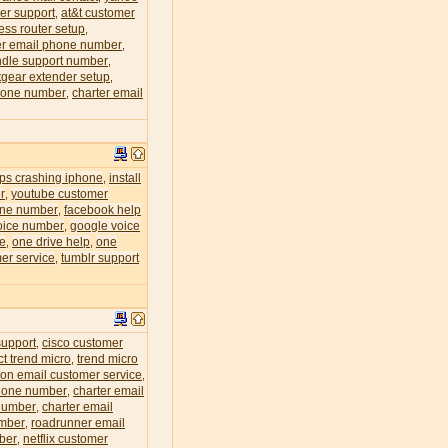
er support
at&t customer
,
less router setup
,
r email phone number
,
dle support number
,
tgear extender setup
,
phone number
charter email
,
eps crashing iphone
install
,
r
youtube customer
,
one number
facebook help
,
oice number
google voice
,
ce
one drive help
one
,
,
er service
tumblr support
,
support
cisco customer
,
ct trend micro
trend micro
,
zon email customer service
,
phone number
charter email
,
 number
charter email
,
umber
roadrunner email
,
mber
netflix customer
,