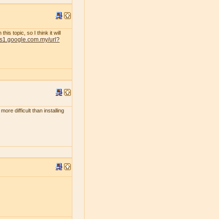
s topic, so I think it will
nts1.google.com.my/url?
ore difficult than installing