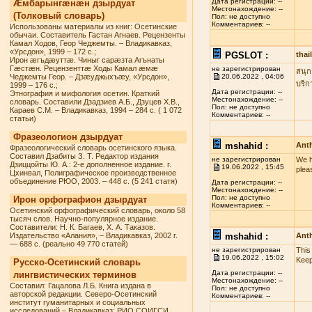
Дата регистрации: --
Æмбарынгæнæн дзырдуат
Местонахождение: --
(Толковый словарь)
Пол: не доступно
Комментариев: --
Использованы материалы из книг: Осетинские
обычаи. Составитель Гастан Агнаев. Рецензенты
Камал Ходов, Геор Чеджемты. – Владикавказ,
«Урсдон», 1999 – 172 с.;
PGSLOT :
tha
Ирон æгъдæуттæ. Чиныг сарæзта Агънаты
Гæстæн. Рецензенттæ Ходы Камал æмæ
не зарегистрирован
สนุก
Чеджемты Геор. – Дзæуджыхъæу, «Урсдон»,
20.06.2022 , 04:06
บริก
1999 – 176 с.;
Дата регистрации: --
Этнография и мифология осетин. Краткий
Местонахождение: --
словарь. Составили Дзадзиев А.Б., Дзуцев Х.В.,
Пол: не доступно
Караев С.М. – Владикавказ, 1994 – 284 с. ( 1 072
Комментариев: --
статьи)
Фразеологион дзырдуат
mshahid :
Anth
Фразеологический словарь осетинского языка.
Составил Дзабиты З. Т. Редактор издания
не зарегистрирован
We h
Дзиццойты Ю. А.: 2-е дополненное издание. г.
19.06.2022 , 15:45
plea
Цхинвал, Полиграфическое производственное
объединение РЮО, 2003. – 448 с. (5 241 статя)
Дата регистрации: --
Местонахождение: --
Пол: не доступно
Ирон орфографион дзырдуат
Комментариев: --
Осетинский орфографический словарь, около 58
тысяч слов. Научно-популярное издание.
Составители: Н. К. Багаев, Х. А. Таказов.
Издательство «Алания», – Владикавказ, 2002 г.
mshahid :
Anth
— 688 с. (реально 49 770 статей)
не зарегистрирован
This
19.06.2022 , 15:02
Keep
Русско-Осетинский словарь
Дата регистрации: --
лингвистических терминов
Местонахождение: --
Составил: Гацалова Л.Б. Книга издана в
Пол: не доступно
авторской редакции. Северо-Осетинский
Комментариев: --
институт гуманитарных и социальных
исследований – Владикавказ: РИО СОИГСИ,