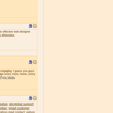
 an effective web designer.
n Websites
so engaging. I guess you guys
design every room, home, every
& Pyra Vastu
 setup
sbcglobal support
,
umber
gmail customer
,
yahoo mail contact
yahoo
,