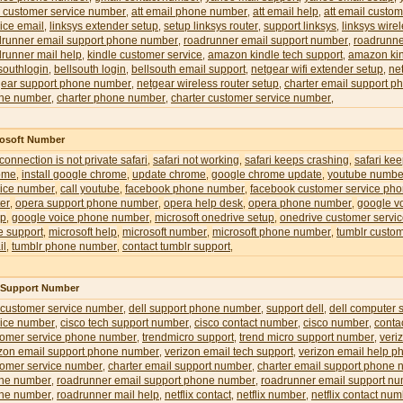
l customer service number
att email phone number
att email help
att email custom
,
,
,
ice email
linksys extender setup
setup linksys router
support linksys
linksys wire
,
,
,
,
drunner email support phone number
roadrunner email support number
roadrunne
,
,
runner mail help
kindle customer service
amazon kindle tech support
amazon kin
,
,
,
southlogin
bellsouth login
bellsouth email support
netgear wifi extender setup
ne
,
,
,
,
gear support phone number
netgear wireless router setup
charter email support 
,
,
ne number
charter phone number
charter customer service number
,
,
,
rosoft Number
 connection is not private safari
safari not working
safari keeps crashing
safari ke
,
,
,
ome
install google chrome
update chrome
google chrome update
youtube numbe
,
,
,
,
vice number
call youtube
facebook phone number
facebook customer service ph
,
,
,
er
opera support phone number
opera help desk
opera phone number
google v
,
,
,
,
up
google voice phone number
microsoft onedrive setup
onedrive customer servi
,
,
,
e support
microsoft help
microsoft number
microsoft phone number
tumblr custom
,
,
,
,
il
tumblr phone number
contact tumblr support
,
,
,
l Support Number
 customer service number
dell support phone number
support dell
dell computer 
,
,
,
vice number
cisco tech support number
cisco contact number
cisco number
conta
,
,
,
,
tomer service phone number
trendmicro support
trend micro support number
veri
,
,
,
izon email support phone number
verizon email tech support
verizon email help 
,
,
tomer service number
charter email support number
charter email support phone
,
,
ne number
roadrunner email support phone number
roadrunner email support n
,
,
ne number
roadrunner mail help
netflix contact
netflix number
netflix contact nu
,
,
,
,