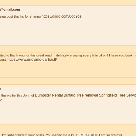
r@gmail.com
https://diigo.com/0og9ce
ing post thanks for sharing
ted to thank you for this great read!! I definitely enjoying every little bit of it I have you boo
https://www.griovimo-darbai.lt/
post.
w
Dumpster Rental Buffalo
Tree removal Springfield
Tree Servic
thanks for this John of
co
바카라사이트
o. I'm subscribed to your posts. You inspire me a lot.
I am so grateful.