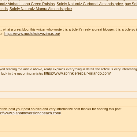
uralz Afghani Long Green Raisins
Solely Naturalz Gurbandi Almonds price
buy Sol
,
,
onds
Solely Naturalz Mamra Almonds price
,
. what a great blog, this writter who wrote this article it's realy a great blogger, this article so
https://www.nuotekuisvezimas.eu/
son
yed reading the article above, really explains everything in detail, the article is very interest
https://www.sprinklerrepair-orlando.com/
 luck in the upcoming articles
ad this post your post so nice and very informative post thanks for sharing this post.
ps://www.pianomoverslongbeach.com/