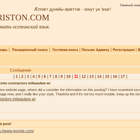
Светлой пам
Æппæт дунейы ирæттæ - зонут уе 'взаг!
IRISTON.COM
нать осетинский язык.
|
|
|
|
|
варь
Расширенный поиск
Гостевая книга
Письмо Админу
Регистрация
В
Сообщение
|
|
|
|
|
|
|
|
|
|
|
11
|
|
|
|
|
|
|
1
2
3
4
5
6
7
8
9
10
12
13
14
15
16
17
rete contractors milwaukee wi
tive website page, where did u consider the information on this posting? I have examined seve
age now, and I really like your style. Thankful and if it's not too much trouble, keep up the st
ractors milwaukee wi
t post!
s://www.google.com/