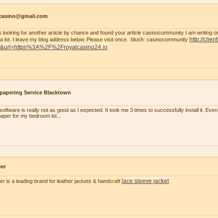
tcasino@gmail.com
s looking for another article by chance and found your article casinocommunity I am writing on thi
http://clie
 a lot. I leave my blog address below. Please visit once. :blush: casinocommunity
t&url=https%3A%2F%2Froyalcasino24.io
papering Service Blacktown
oftware is really not as good as I expected. It took me 3 times to successfully install it. Even m
paper for my bedroom lol...
eer
lace sleeve jacket
er is a leading brand for leather jackets & handcraft