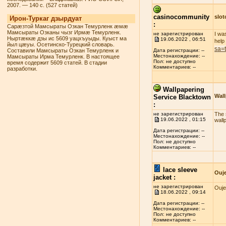
2007. — 140 с. (527 статей)
casinocommunity
slo
Ирон-Туркаг дзырдуат
:
Сарæзтой Мамсыраты Озкан Темурленк æмæ
Мамсыраты Озканы чызг Ирмæ Темурленк.
не зарегистрирован
I wa
Ныртæккæ дзы ис 5609 уацхъуыды. Куыст ма
19.06.2022 , 06:51
help
йыл цæуы. Осетинско-Турецкий словарь.
sa=
Составили Мамсыраты Озкан Темурленк и
Дата регистрации: --
Местонахождение: --
Мамсыраты Ирма Темурленк. В настоящее
Пол: не доступно
время содержит 5609 статей. В стадии
Комментариев: --
разработки.
Wallpapering
Wall
Service Blacktown
:
не зарегистрирован
The s
19.06.2022 , 01:15
wall
Дата регистрации: --
Местонахождение: --
Пол: не доступно
Комментариев: --
lace sleeve
Ouj
jacket :
не зарегистрирован
Ouje
18.06.2022 , 09:14
Дата регистрации: --
Местонахождение: --
Пол: не доступно
Комментариев: --