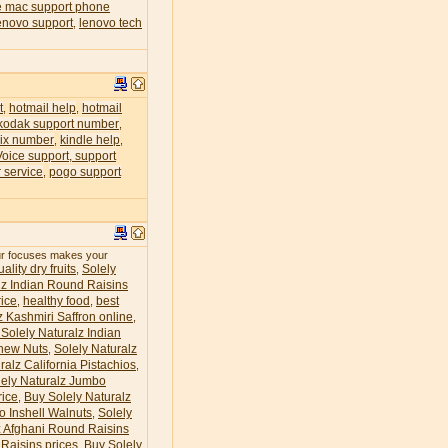
e mac support phone
enovo support
lenovo tech
,
t
hotmail help
hotmail
,
,
kodak support number
,
lix number
kindle help
,
,
Voice support, support
 service
pogo support
,
our focuses makes your
ality dry fruits
Solely
,
lz Indian Round Raisins
ice
healthy food
best
,
,
z Kashmiri Saffron online
,
Solely Naturalz Indian
hew Nuts
Solely Naturalz
,
ralz California Pistachios
,
lely Naturalz Jumbo
rice
Buy Solely Naturalz
,
o Inshell Walnuts
Solely
,
z Afghani Round Raisins
Raisins prices
Buy Solely
,