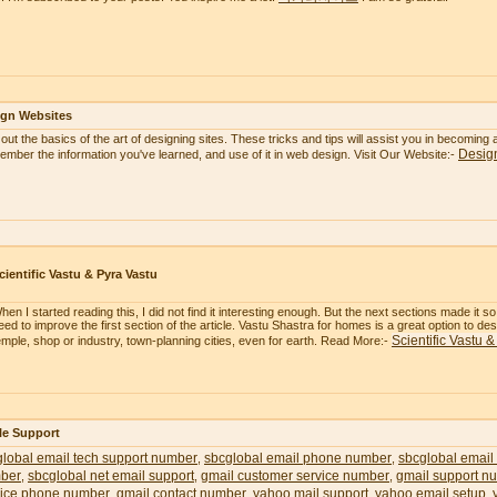
ign Websites
 out the basics of the art of designing sites. These tricks and tips will assist you in becoming
Desig
mber the information you've learned, and use of it in web design. Visit Our Website:-
cientific Vastu & Pyra Vastu
hen I started reading this, I did not find it interesting enough. But the next sections made it 
eed to improve the first section of the article. Vastu Shastra for homes is a great option to 
Scientific Vastu 
emple, shop or industry, town-planning cities, even for earth. Read More:-
le Support
lobal email tech support number
sbcglobal email phone number
sbcglobal email
,
,
ber
sbcglobal net email support
gmail customer service number
gmail support n
,
,
,
vice phone number
gmail contact number
yahoo mail support
yahoo email setup
,
,
,
,