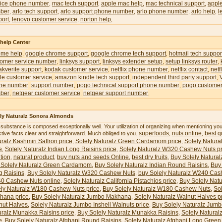
vice phone number
mac tech support
apple mac help
mac technical support
appl
,
,
,
,
ber
arlo tech support
arlo support phone number
arlo phone number
arlo help
l
,
,
,
,
,
port
lenovo customer service
norton help
,
,
,
 help Center
ome help
google chrome support
google chrome tech support
hotmail tech suppor
,
,
,
tomer service number
linksys support
linksys extender setup
setup linksys router
,
,
,
,
kverite support
kodak customer service
netflix phone number
netflix contact
netf
,
,
,
,
le customer service
amazon kindle tech support
independent third party support
,
,
,
ne number
support number
pogo technical support phone number
pogo customer
,
,
,
ber
netgear customer service
netgear support number
,
,
,
ly Naturalz Sonora Almonds
 substance is composed exceptionally well. Your utilization of organizing when mentioning y
superfoods
nuts online
best qu
ctive facts clear and straightforward. Much obliged to you.
,
,
ralz Kashmiri Saffron price
Solely Naturalz Green Cardamom price
Solely Natura
,
,
e
Solely Naturalz Indian Long Raisins price
Solely Naturalz W320 Cashew Nuts pr
,
,
ition
natural product
buy nuts and seeds Online
best dry fruits
Buy Solely Natural
,
,
,
,
 Solely Naturalz Green Cardamom
Buy Solely Naturalz Indian Round Raisins
Buy 
,
,
g Raisins
Buy Solely Naturalz W320 Cashew Nuts
buy Solely Naturalz W240 Cas
,
,
0 Cashew Nuts online
Solely Naturalz California Pistachios price
Buy Solely Natu
,
,
ely Naturalz W180 Cashew Nuts price
Buy Solely Naturalz W180 Cashew Nuts
So
,
,
hana price
Buy Solely Naturalz Jumbo Makhana
Solely Naturalz Walnut Halves p
,
,
nut Halves
Solely Naturalz Jumbo Inshell Walnuts price
Buy Solely Naturalz Jumb
,
,
uralz Munakka Raisins price
Buy Solely Naturalz Munakka Raisins
Solely Natural
,
,
e
Buy Solely Naturalz Afghani Round Raisins
Solely Naturalz Afghani Long Green 
,
,