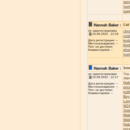
ser
num
sup
Hannah Baker :
Call
не зарегистрирован
chr
15.06.2022 , 12:18
cus
koda
Дата регистрации: --
Местонахождение: --
kind
Пол: не доступно
pho
Комментариев: --
num
Hannah Baker :
Sole
не зарегистрирован
This
15.06.2022 , 12:17
obje
Natu
Дата регистрации: --
Местонахождение: --
pric
Пол: не доступно
nutr
Комментариев: --
Buy
Lon
W24
Sol
Mak
Wal
Nat
pric