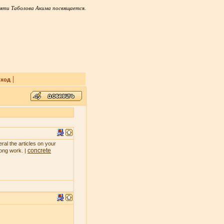
яти Таболова Акима посвящается.
|
ход
ral the articles on your
concrete
rong work. |