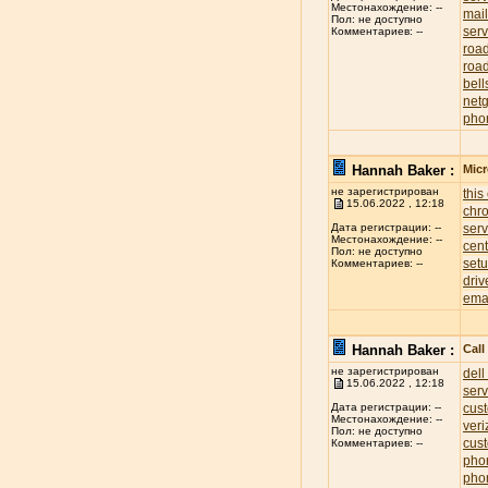
Местонахождение: --
mai
Пол: не доступно
serv
Комментариев: --
roa
road
bell
net
pho
Hannah Baker :
Mic
не зарегистрирован
this
15.06.2022 , 12:18
chr
ser
Дата регистрации: --
Местонахождение: --
cent
Пол: не доступно
set
Комментариев: --
driv
ema
Hannah Baker :
Cal
не зарегистрирован
dell
15.06.2022 , 12:18
ser
cus
Дата регистрации: --
Местонахождение: --
ver
Пол: не доступно
cus
Комментариев: --
pho
pho