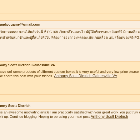
ilandpggame@gmail.com
กับเกมทดลองเล่นได้แล้ววันนี้ ที่ PG168 เว็บคาสิโนออนไลน์ผู้ให้บริการเกมสล็อตพีจี มีเกมสล็อต
ารสำหรับสมาชิกและผู้ที่สนใจทั่วไป ที่ต้องการอยากจะทดลองเล่นเกมสล็อต เกมสล็อตของพีจี P
ony Scott Dietrich Gainesville VA
ave sell some products of different custom boxes.it is very useful and very low price please v
Anthony Scott Dietrich Gainesville VA
se share this post with your friends.
ony Scott Dietrich
 is an awesome motivating article.I am practically satisfied with your great work.You put truly
Anthony Scott Dietrich
 it up. Continue blogging. Hoping to perusing your next post