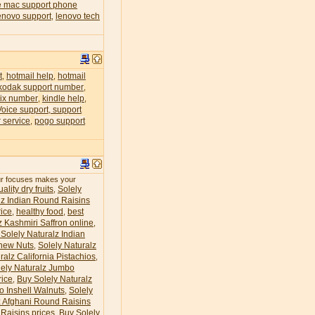
e mac support phone
enovo support
lenovo tech
,
t
hotmail help
hotmail
,
,
kodak support number
,
lix number
kindle help
,
,
Voice support, support
 service
pogo support
,
our focuses makes your
ality dry fruits
Solely
,
lz Indian Round Raisins
ice
healthy food
best
,
,
z Kashmiri Saffron online
,
Solely Naturalz Indian
hew Nuts
Solely Naturalz
,
ralz California Pistachios
,
lely Naturalz Jumbo
rice
Buy Solely Naturalz
,
o Inshell Walnuts
Solely
,
z Afghani Round Raisins
Raisins prices
Buy Solely
,