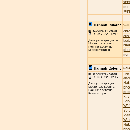
ser
num
sup
Hannah Baker :
Call
не зарегистрирован
chr
15.06.2022 , 12:18
cus
koda
Дата регистрации: --
Местонахождение: --
kind
Пол: не доступно
pho
Комментариев: --
num
Hannah Baker :
Sole
не зарегистрирован
This
15.06.2022 , 12:17
obje
Natu
Дата регистрации: --
Местонахождение: --
pric
Пол: не доступно
nutr
Комментариев: --
Buy
Lon
W24
Sol
Mak
Wal
Nat
pric