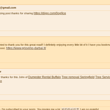
r@gmail.com
https://diigo.com/0og9ce
ing post thanks for sharing
ted to thank you for this great read!! I definitely enjoying every little bit of it I have you boo
https://www.griovimo-darbai.lt/
post.
w
Dumpster Rental Buffalo
Tree removal Springfield
Tree Servic
thanks for this John of
co
바카라사이트
o. I'm subscribed to your posts. You inspire me a lot.
I am so grateful.