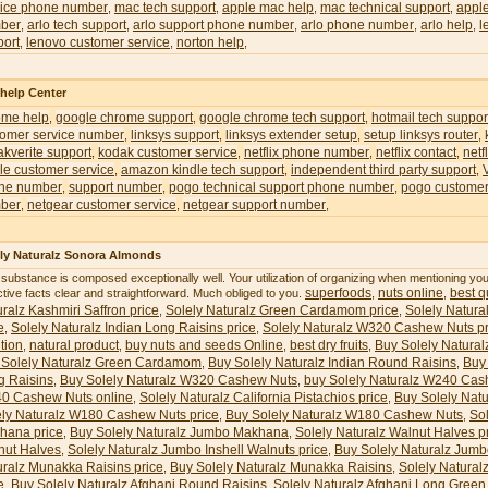
vice phone number
mac tech support
apple mac help
mac technical support
appl
,
,
,
,
ber
arlo tech support
arlo support phone number
arlo phone number
arlo help
l
,
,
,
,
,
port
lenovo customer service
norton help
,
,
,
 help Center
ome help
google chrome support
google chrome tech support
hotmail tech suppor
,
,
,
tomer service number
linksys support
linksys extender setup
setup linksys router
,
,
,
,
kverite support
kodak customer service
netflix phone number
netflix contact
netf
,
,
,
,
le customer service
amazon kindle tech support
independent third party support
,
,
,
ne number
support number
pogo technical support phone number
pogo customer
,
,
,
ber
netgear customer service
netgear support number
,
,
,
ly Naturalz Sonora Almonds
 substance is composed exceptionally well. Your utilization of organizing when mentioning y
superfoods
nuts online
best qu
ctive facts clear and straightforward. Much obliged to you.
,
,
ralz Kashmiri Saffron price
Solely Naturalz Green Cardamom price
Solely Natura
,
,
e
Solely Naturalz Indian Long Raisins price
Solely Naturalz W320 Cashew Nuts pr
,
,
ition
natural product
buy nuts and seeds Online
best dry fruits
Buy Solely Natural
,
,
,
,
 Solely Naturalz Green Cardamom
Buy Solely Naturalz Indian Round Raisins
Buy 
,
,
g Raisins
Buy Solely Naturalz W320 Cashew Nuts
buy Solely Naturalz W240 Cas
,
,
0 Cashew Nuts online
Solely Naturalz California Pistachios price
Buy Solely Natu
,
,
ely Naturalz W180 Cashew Nuts price
Buy Solely Naturalz W180 Cashew Nuts
So
,
,
hana price
Buy Solely Naturalz Jumbo Makhana
Solely Naturalz Walnut Halves p
,
,
nut Halves
Solely Naturalz Jumbo Inshell Walnuts price
Buy Solely Naturalz Jumb
,
,
uralz Munakka Raisins price
Buy Solely Naturalz Munakka Raisins
Solely Natural
,
,
e
Buy Solely Naturalz Afghani Round Raisins
Solely Naturalz Afghani Long Green 
,
,