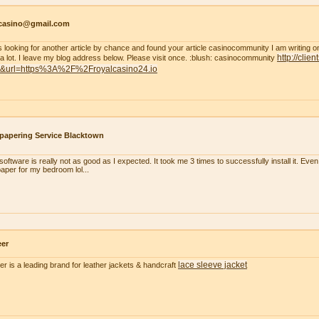
tcasino@gmail.com
s looking for another article by chance and found your article casinocommunity I am writing on thi
http://clie
 a lot. I leave my blog address below. Please visit once. :blush: casinocommunity
t&url=https%3A%2F%2Froyalcasino24.io
papering Service Blacktown
oftware is really not as good as I expected. It took me 3 times to successfully install it. Even m
paper for my bedroom lol...
eer
lace sleeve jacket
er is a leading brand for leather jackets & handcraft