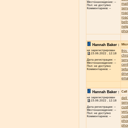
Местонахождение: --
mai
Пол: не доступно
serv
Комментариев: --
roa
road
bell
net
pho
Hannah Baker :
Mic
не зарегистрирован
this
15.06.2022 , 12:18
chr
ser
Дата регистрации: --
Местонахождение: --
cent
Пол: не доступно
set
Комментариев: --
driv
ema
Hannah Baker :
Cal
не зарегистрирован
dell
15.06.2022 , 12:18
ser
cus
Дата регистрации: --
Местонахождение: --
ver
Пол: не доступно
cus
Комментариев: --
pho
pho