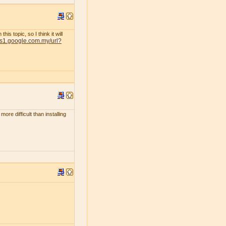
s topic, so I think it will
nts1.google.com.my/url?
ore difficult than installing