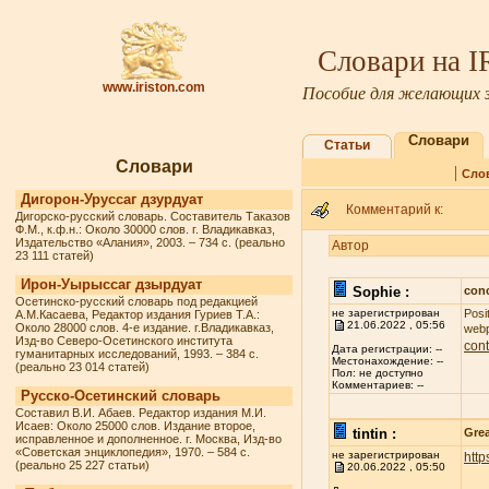
Словари на 
www.iriston.com
Пособие для желающих з
Словари
Статьи
Словари
|
Сло
Дигорон-Уруссаг дзурдуат
Комментарий к:
Дигорско-русский словарь. Составитель Таказов
Ф.М., к.ф.н.: Около 30000 слов. г. Владикавказ,
Издательство «Алания», 2003. – 734 с. (реально
Автор
23 111 статей)
Ирон-Уырыссаг дзырдуат
Sophie :
conc
Осетинско-русский словарь под редакцией
не зарегистрирован
Posi
А.М.Касаева, Редактор издания Гуриев Т.А.:
21.06.2022 , 05:56
Около 28000 слов. 4-е издание. г.Владикавказ,
webp
Изд-во Северо-Осетинского института
cont
Дата регистрации: --
гуманитарных исследований, 1993. – 384 с.
Местонахождение: --
(реально 23 014 статей)
Пол: не доступно
Комментариев: --
Русско-Осетинский словарь
Составил В.И. Абаев. Редактор издания М.И.
Исаев: Около 25000 слов. Издание второе,
tintin :
Grea
исправленное и дополненное. г. Москва, Изд-во
«Советская энциклопедия», 1970. – 584 с.
не зарегистрирован
http
(реально 25 227 статьи)
20.06.2022 , 05:50