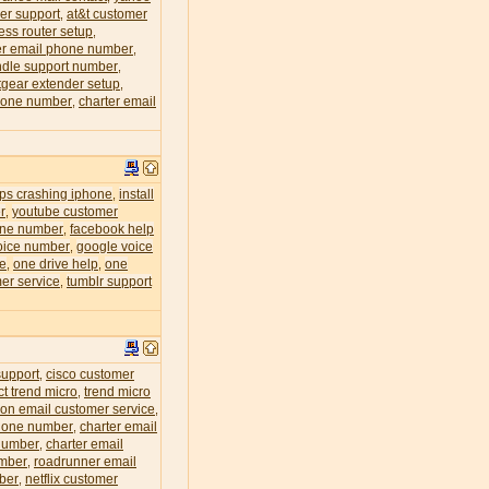
er support
at&t customer
,
less router setup
,
r email phone number
,
dle support number
,
tgear extender setup
,
phone number
charter email
,
eps crashing iphone
install
,
r
youtube customer
,
one number
facebook help
,
oice number
google voice
,
ce
one drive help
one
,
,
er service
tumblr support
,
support
cisco customer
,
ct trend micro
trend micro
,
zon email customer service
,
phone number
charter email
,
 number
charter email
,
umber
roadrunner email
,
mber
netflix customer
,