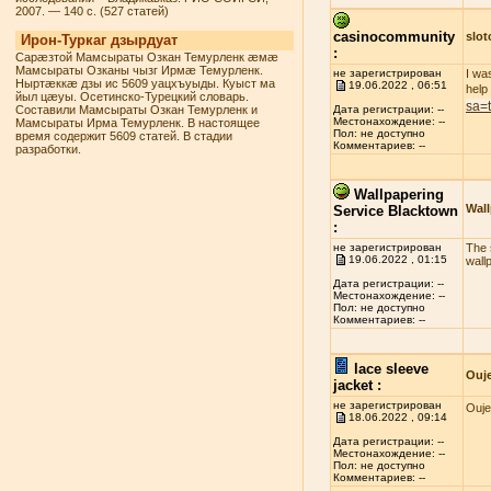
2007. — 140 с. (527 статей)
casinocommunity
slo
Ирон-Туркаг дзырдуат
:
Сарæзтой Мамсыраты Озкан Темурленк æмæ
Мамсыраты Озканы чызг Ирмæ Темурленк.
не зарегистрирован
I wa
Ныртæккæ дзы ис 5609 уацхъуыды. Куыст ма
19.06.2022 , 06:51
help
йыл цæуы. Осетинско-Турецкий словарь.
sa=
Составили Мамсыраты Озкан Темурленк и
Дата регистрации: --
Местонахождение: --
Мамсыраты Ирма Темурленк. В настоящее
Пол: не доступно
время содержит 5609 статей. В стадии
Комментариев: --
разработки.
Wallpapering
Wall
Service Blacktown
:
не зарегистрирован
The s
19.06.2022 , 01:15
wall
Дата регистрации: --
Местонахождение: --
Пол: не доступно
Комментариев: --
lace sleeve
Ouj
jacket :
не зарегистрирован
Ouje
18.06.2022 , 09:14
Дата регистрации: --
Местонахождение: --
Пол: не доступно
Комментариев: --