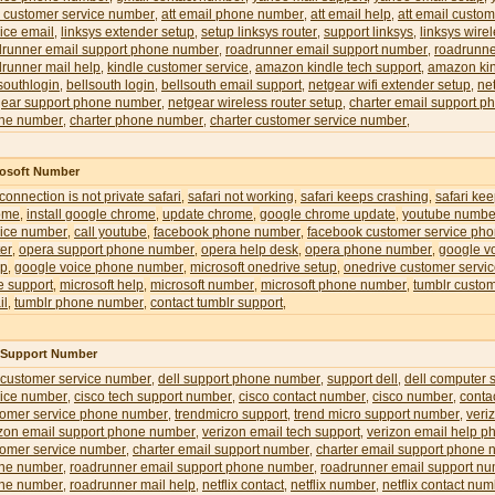
l customer service number
att email phone number
att email help
att email custom
,
,
,
ice email
linksys extender setup
setup linksys router
support linksys
linksys wire
,
,
,
,
drunner email support phone number
roadrunner email support number
roadrunne
,
,
runner mail help
kindle customer service
amazon kindle tech support
amazon kin
,
,
,
southlogin
bellsouth login
bellsouth email support
netgear wifi extender setup
ne
,
,
,
,
gear support phone number
netgear wireless router setup
charter email support 
,
,
ne number
charter phone number
charter customer service number
,
,
,
rosoft Number
 connection is not private safari
safari not working
safari keeps crashing
safari ke
,
,
,
ome
install google chrome
update chrome
google chrome update
youtube numbe
,
,
,
,
vice number
call youtube
facebook phone number
facebook customer service ph
,
,
,
er
opera support phone number
opera help desk
opera phone number
google v
,
,
,
,
up
google voice phone number
microsoft onedrive setup
onedrive customer servi
,
,
,
e support
microsoft help
microsoft number
microsoft phone number
tumblr custom
,
,
,
,
il
tumblr phone number
contact tumblr support
,
,
,
l Support Number
 customer service number
dell support phone number
support dell
dell computer 
,
,
,
vice number
cisco tech support number
cisco contact number
cisco number
conta
,
,
,
,
tomer service phone number
trendmicro support
trend micro support number
veri
,
,
,
izon email support phone number
verizon email tech support
verizon email help 
,
,
tomer service number
charter email support number
charter email support phone
,
,
ne number
roadrunner email support phone number
roadrunner email support n
,
,
ne number
roadrunner mail help
netflix contact
netflix number
netflix contact nu
,
,
,
,