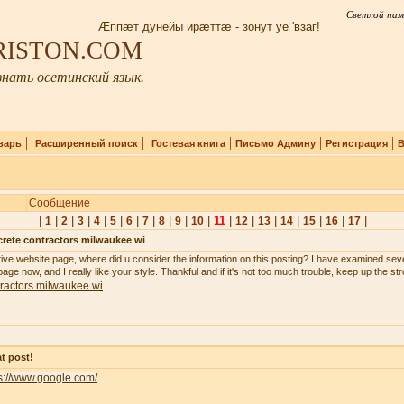
Светлой пам
Æппæт дунейы ирæттæ - зонут уе 'взаг!
IRISTON.COM
нать осетинский язык.
|
|
|
|
|
варь
Расширенный поиск
Гостевая книга
Письмо Админу
Регистрация
В
Сообщение
|
|
|
|
|
|
|
|
|
|
|
11
|
|
|
|
|
|
|
1
2
3
4
5
6
7
8
9
10
12
13
14
15
16
17
rete contractors milwaukee wi
tive website page, where did u consider the information on this posting? I have examined seve
age now, and I really like your style. Thankful and if it's not too much trouble, keep up the st
ractors milwaukee wi
t post!
s://www.google.com/