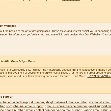
ign Websites
 out the basics of the art of designing sites. These tricks and tips will assist you in becoming
Desig
mber the information you've learned, and use of it in web design. Visit Our Website:-
cientific Vastu & Pyra Vastu
hen I started reading this, I did not find it interesting enough. But the next sections made it 
eed to improve the first section of the article. Vastu Shastra for homes is a great option to 
Scientific Vastu 
emple, shop or industry, town-planning cities, even for earth. Read More:-
le Support
lobal email tech support number
sbcglobal email phone number
sbcglobal email
,
,
ber
sbcglobal net email support
gmail customer service number
gmail support n
,
,
,
vice phone number
gmail contact number
yahoo mail support
yahoo email setup
,
,
,
,