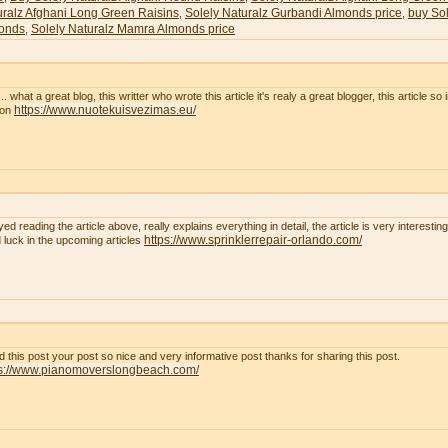
uralz Afghani Long Green Raisins
Solely Naturalz Gurbandi Almonds price
buy Sol
,
,
onds
Solely Naturalz Mamra Almonds price
,
. what a great blog, this writter who wrote this article it's realy a great blogger, this article so
https://www.nuotekuisvezimas.eu/
son
yed reading the article above, really explains everything in detail, the article is very interest
https://www.sprinklerrepair-orlando.com/
 luck in the upcoming articles
ad this post your post so nice and very informative post thanks for sharing this post.
ps://www.pianomoverslongbeach.com/