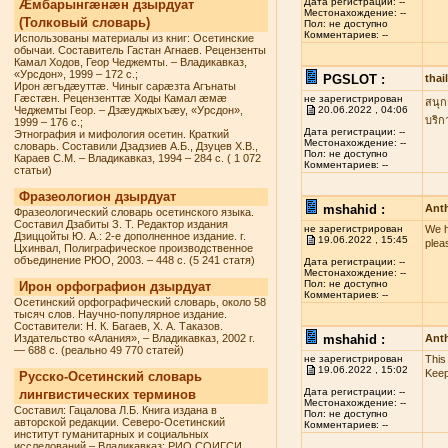
Дата регистрации: --
Æмбарынгæнæн дзырдуат
Местонахождение: --
(Толковый словарь)
Пол: не доступно
Комментариев: --
Использованы материалы из книг: Осетинские
обычаи. Составитель Гастан Агнаев. Рецензенты
Камал Ходов, Геор Чеджемты. – Владикавказ,
«Урсдон», 1999 – 172 с.;
PGSLOT :
tha
Ирон æгъдæуттæ. Чиныг сарæзта Агънаты
Гæстæн. Рецензенттæ Ходы Камал æмæ
не зарегистрирован
สนุก
Чеджемты Геор. – Дзæуджыхъæу, «Урсдон»,
20.06.2022 , 04:06
บริก
1999 – 176 с.;
Дата регистрации: --
Этнография и мифология осетин. Краткий
Местонахождение: --
словарь. Составили Дзадзиев А.Б., Дзуцев Х.В.,
Пол: не доступно
Караев С.М. – Владикавказ, 1994 – 284 с. ( 1 072
Комментариев: --
статьи)
Фразеологион дзырдуат
mshahid :
Anth
Фразеологический словарь осетинского языка.
Составил Дзабиты З. Т. Редактор издания
не зарегистрирован
We h
Дзиццойты Ю. А.: 2-е дополненное издание. г.
19.06.2022 , 15:45
plea
Цхинвал, Полиграфическое производственное
объединение РЮО, 2003. – 448 с. (5 241 статя)
Дата регистрации: --
Местонахождение: --
Пол: не доступно
Ирон орфографион дзырдуат
Комментариев: --
Осетинский орфографический словарь, около 58
тысяч слов. Научно-популярное издание.
Составители: Н. К. Багаев, Х. А. Таказов.
Издательство «Алания», – Владикавказ, 2002 г.
mshahid :
Anth
— 688 с. (реально 49 770 статей)
не зарегистрирован
This
19.06.2022 , 15:02
Keep
Русско-Осетинский словарь
Дата регистрации: --
лингвистических терминов
Местонахождение: --
Составил: Гацалова Л.Б. Книга издана в
Пол: не доступно
авторской редакции. Северо-Осетинский
Комментариев: --
институт гуманитарных и социальных
исследований – Владикавказ: РИО СОИГСИ,