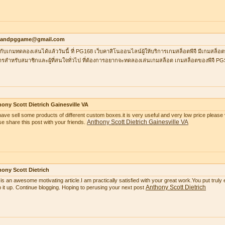
ilandpggame@gmail.com
กับเกมทดลองเล่นได้แล้ววันนี้ ที่ PG168 เว็บคาสิโนออนไลน์ผู้ให้บริการเกมสล็อตพีจี มีเกมสล็อต
ารสำหรับสมาชิกและผู้ที่สนใจทั่วไป ที่ต้องการอยากจะทดลองเล่นเกมสล็อต เกมสล็อตของพีจี P
ony Scott Dietrich Gainesville VA
ave sell some products of different custom boxes.it is very useful and very low price please v
Anthony Scott Dietrich Gainesville VA
se share this post with your friends.
ony Scott Dietrich
 is an awesome motivating article.I am practically satisfied with your great work.You put truly
Anthony Scott Dietrich
 it up. Continue blogging. Hoping to perusing your next post