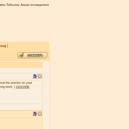
яти Таболова Акима посвящается.
|
ход
ral the articles on your
concrete
rong work. |