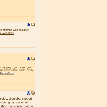
 an effective web designer.
n Websites
so engaging. I guess you guys
design every room, home, every
& Pyra Vastu
 setup
sbcglobal support
,
umber
gmail customer
,
yahoo mail contact
yahoo
,