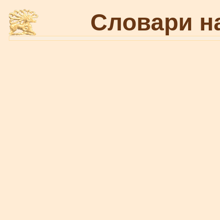
Словари н