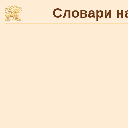
Словари н