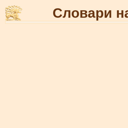
Словари н