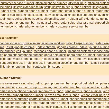
l customer service number
att email phone number
att email help
att email custom
,
,
,
ice email
linksys extender setup
setup linksys router
support linksys
linksys wire
,
,
,
,
drunner email support phone number
roadrunner email support number
roadrunne
,
,
runner mail help
kindle customer service
amazon kindle tech support
amazon kin
,
,
,
southlogin
bellsouth login
bellsouth email support
netgear wifi extender setup
ne
,
,
,
,
gear support phone number
netgear wireless router setup
charter email support 
,
,
ne number
charter phone number
charter customer service number
,
,
,
rosoft Number
 connection is not private safari
safari not working
safari keeps crashing
safari ke
,
,
,
ome
install google chrome
update chrome
google chrome update
youtube numbe
,
,
,
,
vice number
call youtube
facebook phone number
facebook customer service ph
,
,
,
er
opera support phone number
opera help desk
opera phone number
google v
,
,
,
,
up
google voice phone number
microsoft onedrive setup
onedrive customer servi
,
,
,
e support
microsoft help
microsoft number
microsoft phone number
tumblr custom
,
,
,
,
il
tumblr phone number
contact tumblr support
,
,
,
l Support Number
 customer service number
dell support phone number
support dell
dell computer 
,
,
,
vice number
cisco tech support number
cisco contact number
cisco number
conta
,
,
,
,
tomer service phone number
trendmicro support
trend micro support number
veri
,
,
,
izon email support phone number
verizon email tech support
verizon email help 
,
,
tomer service number
charter email support number
charter email support phone
,
,
ne number
roadrunner email support phone number
roadrunner email support n
,
,
ne number
roadrunner mail help
netflix contact
netflix number
netflix contact nu
,
,
,
,