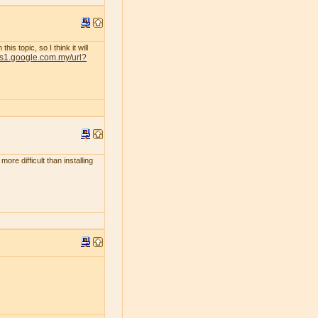
s topic, so I think it will
nts1.google.com.my/url?
ore difficult than installing