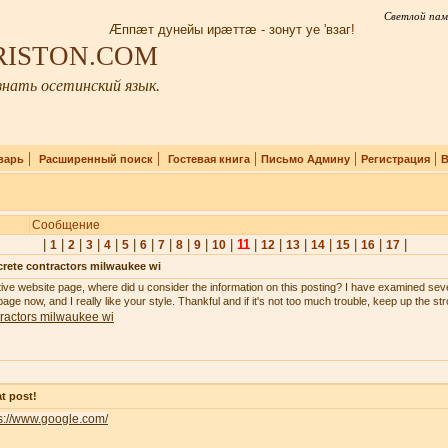
Светлой пам
Æппæт дунейы ирæттæ - зонут уе 'взаг!
IRISTON.COM
нать осетинский язык.
|
|
|
|
|
варь
Расширенный поиск
Гостевая книга
Письмо Админу
Регистрация
В
Сообщение
|
|
|
|
|
|
|
|
|
|
|
11
|
|
|
|
|
|
|
1
2
3
4
5
6
7
8
9
10
12
13
14
15
16
17
rete contractors milwaukee wi
tive website page, where did u consider the information on this posting? I have examined seve
age now, and I really like your style. Thankful and if it's not too much trouble, keep up the st
ractors milwaukee wi
t post!
s://www.google.com/