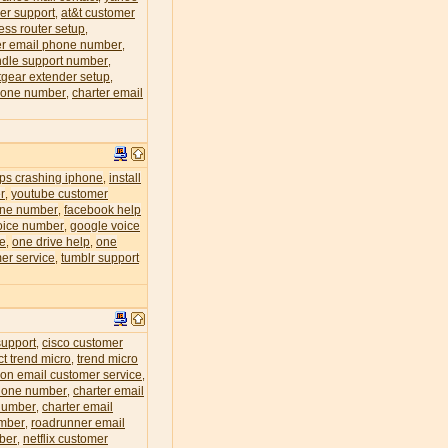
er support
at&t customer
,
less router setup
,
r email phone number
,
dle support number
,
tgear extender setup
,
phone number
charter email
,
eps crashing iphone
install
,
r
youtube customer
,
one number
facebook help
,
oice number
google voice
,
ce
one drive help
one
,
,
er service
tumblr support
,
support
cisco customer
,
ct trend micro
trend micro
,
zon email customer service
,
phone number
charter email
,
 number
charter email
,
umber
roadrunner email
,
mber
netflix customer
,