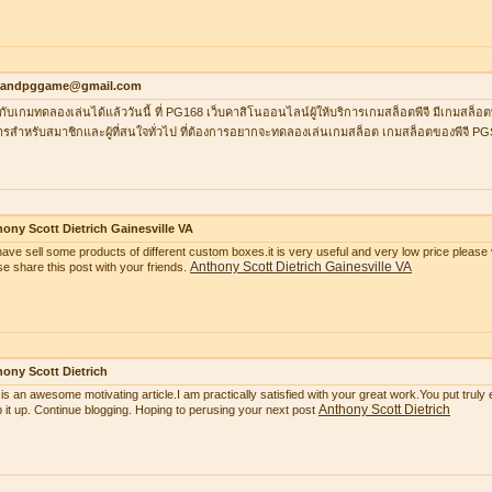
ilandpggame@gmail.com
กับเกมทดลองเล่นได้แล้ววันนี้ ที่ PG168 เว็บคาสิโนออนไลน์ผู้ให้บริการเกมสล็อตพีจี มีเกมสล็อต
ารสำหรับสมาชิกและผู้ที่สนใจทั่วไป ที่ต้องการอยากจะทดลองเล่นเกมสล็อต เกมสล็อตของพีจี P
ony Scott Dietrich Gainesville VA
ave sell some products of different custom boxes.it is very useful and very low price please v
Anthony Scott Dietrich Gainesville VA
se share this post with your friends.
ony Scott Dietrich
 is an awesome motivating article.I am practically satisfied with your great work.You put truly
Anthony Scott Dietrich
 it up. Continue blogging. Hoping to perusing your next post