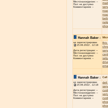
Местонахождение: --
mai
Пол: не доступно
serv
Комментариев: --
roa
road
bell
net
pho
Hannah Baker :
Mic
не зарегистрирован
this
15.06.2022 , 12:18
chr
ser
Дата регистрации: --
Местонахождение: --
cent
Пол: не доступно
set
Комментариев: --
driv
ema
Hannah Baker :
Cal
не зарегистрирован
dell
15.06.2022 , 12:18
ser
cus
Дата регистрации: --
Местонахождение: --
ver
Пол: не доступно
cus
Комментариев: --
pho
pho