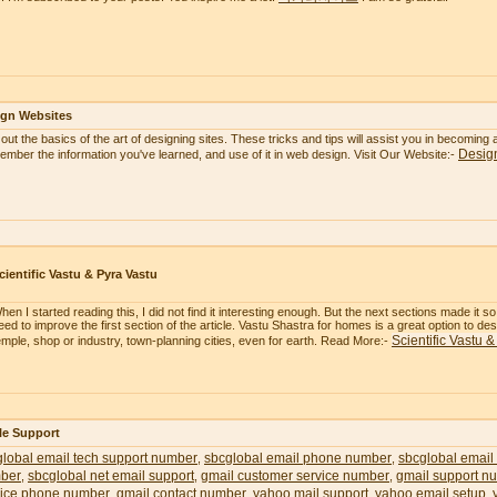
ign Websites
 out the basics of the art of designing sites. These tricks and tips will assist you in becoming
Desig
mber the information you've learned, and use of it in web design. Visit Our Website:-
cientific Vastu & Pyra Vastu
hen I started reading this, I did not find it interesting enough. But the next sections made it 
eed to improve the first section of the article. Vastu Shastra for homes is a great option to 
Scientific Vastu 
emple, shop or industry, town-planning cities, even for earth. Read More:-
le Support
lobal email tech support number
sbcglobal email phone number
sbcglobal email
,
,
ber
sbcglobal net email support
gmail customer service number
gmail support n
,
,
,
vice phone number
gmail contact number
yahoo mail support
yahoo email setup
,
,
,
,