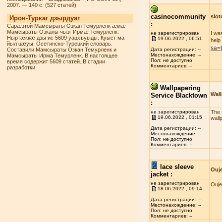
2007. — 140 с. (527 статей)
casinocommunity
slo
Ирон-Туркаг дзырдуат
:
Сарæзтой Мамсыраты Озкан Темурленк æмæ
Мамсыраты Озканы чызг Ирмæ Темурленк.
не зарегистрирован
I wa
Ныртæккæ дзы ис 5609 уацхъуыды. Куыст ма
19.06.2022 , 06:51
help
йыл цæуы. Осетинско-Турецкий словарь.
sa=
Составили Мамсыраты Озкан Темурленк и
Дата регистрации: --
Местонахождение: --
Мамсыраты Ирма Темурленк. В настоящее
Пол: не доступно
время содержит 5609 статей. В стадии
Комментариев: --
разработки.
Wallpapering
Wall
Service Blacktown
:
не зарегистрирован
The s
19.06.2022 , 01:15
wall
Дата регистрации: --
Местонахождение: --
Пол: не доступно
Комментариев: --
lace sleeve
Ouj
jacket :
не зарегистрирован
Ouje
18.06.2022 , 09:14
Дата регистрации: --
Местонахождение: --
Пол: не доступно
Комментариев: --