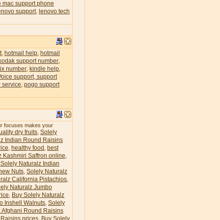
e mac support phone
enovo support
lenovo tech
,
t
hotmail help
hotmail
,
,
kodak support number
,
lix number
kindle help
,
,
Voice support, support
 service
pogo support
,
our focuses makes your
ality dry fruits
Solely
,
lz Indian Round Raisins
ice
healthy food
best
,
,
z Kashmiri Saffron online
,
Solely Naturalz Indian
hew Nuts
Solely Naturalz
,
ralz California Pistachios
,
lely Naturalz Jumbo
rice
Buy Solely Naturalz
,
o Inshell Walnuts
Solely
,
z Afghani Round Raisins
Raisins prices
Buy Solely
,