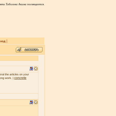
яти Таболова Акима посвящается.
|
ход
ral the articles on your
concrete
rong work. |