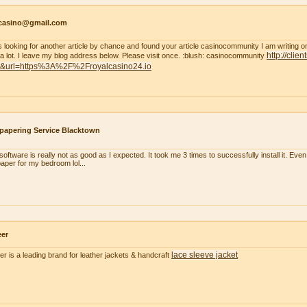
tcasino@gmail.com
s looking for another article by chance and found your article casinocommunity I am writing on thi
http://clie
 a lot. I leave my blog address below. Please visit once. :blush: casinocommunity
t&url=https%3A%2F%2Froyalcasino24.io
papering Service Blacktown
oftware is really not as good as I expected. It took me 3 times to successfully install it. Even m
paper for my bedroom lol...
eer
lace sleeve jacket
er is a leading brand for leather jackets & handcraft