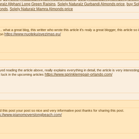
uralz Afghani Long Green Raisins
Solely Naturalz Gurbandi Almonds price
buy Sol
,
,
onds
Solely Naturalz Mamra Almonds price
,
. what a great blog, this writter who wrote this article it's realy a great blogger, this article so
https://www.nuotekuisvezimas.eu/
son
yed reading the article above, really explains everything in detail, the article is very interest
https://www.sprinklerrepair-orlando.com/
 luck in the upcoming articles
ad this post your post so nice and very informative post thanks for sharing this post.
ps://www.pianomoverslongbeach.com/