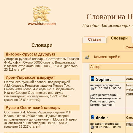
Словари на 
www.iriston.com
Пособие для желающих з
Словари
Статьи
Словари
|
Сло
Дигорон-Уруссаг дзурдуат
Комментарий к:
Дигорско-русский словарь. Составитель Таказов
Ф.М., к.ф.н.: Около 30000 слов. г. Владикавказ,
Издательство «Алания», 2003. – 734 с. (реально
Автор
23 111 статей)
Ирон-Уырыссаг дзырдуат
Sophie :
conc
Осетинско-русский словарь под редакцией
не зарегистрирован
Posi
А.М.Касаева, Редактор издания Гуриев Т.А.:
21.06.2022 , 05:56
Около 28000 слов. 4-е издание. г.Владикавказ,
webp
Изд-во Северо-Осетинского института
cont
Дата регистрации: --
гуманитарных исследований, 1993. – 384 с.
Местонахождение: --
(реально 23 014 статей)
Пол: не доступно
Комментариев: --
Русско-Осетинский словарь
Составил В.И. Абаев. Редактор издания М.И.
Исаев: Около 25000 слов. Издание второе,
tintin :
Grea
исправленное и дополненное. г. Москва, Изд-во
«Советская энциклопедия», 1970. – 584 с.
не зарегистрирован
http
(реально 25 227 статьи)
20.06.2022 , 05:50