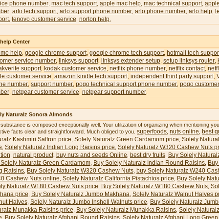
vice phone number
mac tech support
apple mac help
mac technical support
appl
,
,
,
,
ber
arlo tech support
arlo support phone number
arlo phone number
arlo help
l
,
,
,
,
,
port
lenovo customer service
norton help
,
,
,
 help Center
ome help
google chrome support
google chrome tech support
hotmail tech suppor
,
,
,
tomer service number
linksys support
linksys extender setup
setup linksys router
,
,
,
,
kverite support
kodak customer service
netflix phone number
netflix contact
netf
,
,
,
,
le customer service
amazon kindle tech support
independent third party support
,
,
,
ne number
support number
pogo technical support phone number
pogo customer
,
,
,
ber
netgear customer service
netgear support number
,
,
,
ly Naturalz Sonora Almonds
 substance is composed exceptionally well. Your utilization of organizing when mentioning y
superfoods
nuts online
best qu
ctive facts clear and straightforward. Much obliged to you.
,
,
ralz Kashmiri Saffron price
Solely Naturalz Green Cardamom price
Solely Natura
,
,
e
Solely Naturalz Indian Long Raisins price
Solely Naturalz W320 Cashew Nuts pr
,
,
ition
natural product
buy nuts and seeds Online
best dry fruits
Buy Solely Natural
,
,
,
,
 Solely Naturalz Green Cardamom
Buy Solely Naturalz Indian Round Raisins
Buy 
,
,
g Raisins
Buy Solely Naturalz W320 Cashew Nuts
buy Solely Naturalz W240 Cas
,
,
0 Cashew Nuts online
Solely Naturalz California Pistachios price
Buy Solely Natu
,
,
ely Naturalz W180 Cashew Nuts price
Buy Solely Naturalz W180 Cashew Nuts
So
,
,
hana price
Buy Solely Naturalz Jumbo Makhana
Solely Naturalz Walnut Halves p
,
,
nut Halves
Solely Naturalz Jumbo Inshell Walnuts price
Buy Solely Naturalz Jumb
,
,
uralz Munakka Raisins price
Buy Solely Naturalz Munakka Raisins
Solely Natural
,
,
e
Buy Solely Naturalz Afghani Round Raisins
Solely Naturalz Afghani Long Green 
,
,