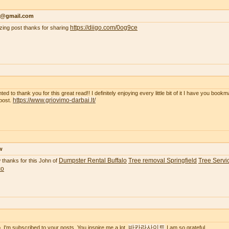
r@gmail.com
https://diigo.com/0og9ce
ing post thanks for sharing
ted to thank you for this great read!! I definitely enjoying every little bit of it I have you boo
https://www.griovimo-darbai.lt/
post.
w
Dumpster Rental Buffalo
Tree removal Springfield
Tree Servic
thanks for this John of
co
바카라사이트
o. I'm subscribed to your posts. You inspire me a lot.
I am so grateful.