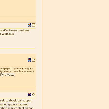
 an effective web designer.
n Websites
so engaging. I guess you guys
design every room, home, every
& Pyra Vastu
 setup
sbcglobal support
,
umber
gmail customer
,
yahoo mail contact
yahoo
,