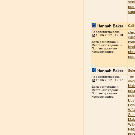
ser
num
sup
Hannah Baker :
Call
не зарегистрирован
chr
15.06.2022 , 12:18
cus
koda
Дата регистрации: --
Местонахождение: --
kind
Пол: не доступно
pho
Комментариев: --
num
Hannah Baker :
Sole
не зарегистрирован
This
15.06.2022 , 12:17
obje
Natu
Дата регистрации: --
Местонахождение: --
pric
Пол: не доступно
nutr
Комментариев: --
Buy
Lon
W24
Sol
Mak
Wal
Nat
pric