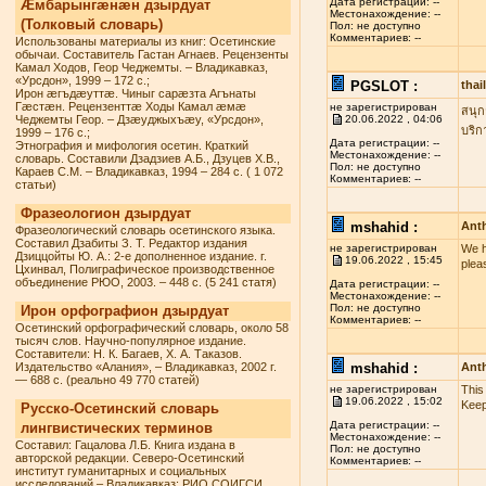
Дата регистрации: --
Æмбарынгæнæн дзырдуат
Местонахождение: --
(Толковый словарь)
Пол: не доступно
Комментариев: --
Использованы материалы из книг: Осетинские
обычаи. Составитель Гастан Агнаев. Рецензенты
Камал Ходов, Геор Чеджемты. – Владикавказ,
«Урсдон», 1999 – 172 с.;
PGSLOT :
tha
Ирон æгъдæуттæ. Чиныг сарæзта Агънаты
Гæстæн. Рецензенттæ Ходы Камал æмæ
не зарегистрирован
สนุก
Чеджемты Геор. – Дзæуджыхъæу, «Урсдон»,
20.06.2022 , 04:06
บริก
1999 – 176 с.;
Дата регистрации: --
Этнография и мифология осетин. Краткий
Местонахождение: --
словарь. Составили Дзадзиев А.Б., Дзуцев Х.В.,
Пол: не доступно
Караев С.М. – Владикавказ, 1994 – 284 с. ( 1 072
Комментариев: --
статьи)
Фразеологион дзырдуат
mshahid :
Anth
Фразеологический словарь осетинского языка.
Составил Дзабиты З. Т. Редактор издания
не зарегистрирован
We h
Дзиццойты Ю. А.: 2-е дополненное издание. г.
19.06.2022 , 15:45
plea
Цхинвал, Полиграфическое производственное
объединение РЮО, 2003. – 448 с. (5 241 статя)
Дата регистрации: --
Местонахождение: --
Пол: не доступно
Ирон орфографион дзырдуат
Комментариев: --
Осетинский орфографический словарь, около 58
тысяч слов. Научно-популярное издание.
Составители: Н. К. Багаев, Х. А. Таказов.
Издательство «Алания», – Владикавказ, 2002 г.
mshahid :
Anth
— 688 с. (реально 49 770 статей)
не зарегистрирован
This
19.06.2022 , 15:02
Keep
Русско-Осетинский словарь
Дата регистрации: --
лингвистических терминов
Местонахождение: --
Составил: Гацалова Л.Б. Книга издана в
Пол: не доступно
авторской редакции. Северо-Осетинский
Комментариев: --
институт гуманитарных и социальных
исследований – Владикавказ: РИО СОИГСИ,