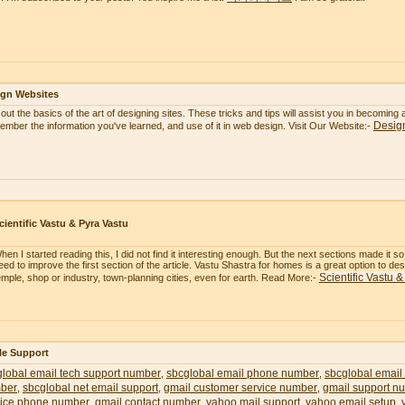
ign Websites
 out the basics of the art of designing sites. These tricks and tips will assist you in becoming
Desig
mber the information you've learned, and use of it in web design. Visit Our Website:-
cientific Vastu & Pyra Vastu
hen I started reading this, I did not find it interesting enough. But the next sections made it 
eed to improve the first section of the article. Vastu Shastra for homes is a great option to 
Scientific Vastu 
emple, shop or industry, town-planning cities, even for earth. Read More:-
le Support
lobal email tech support number
sbcglobal email phone number
sbcglobal email
,
,
ber
sbcglobal net email support
gmail customer service number
gmail support n
,
,
,
vice phone number
gmail contact number
yahoo mail support
yahoo email setup
,
,
,
,