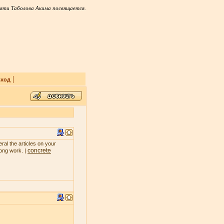
яти Таболова Акима посвящается.
|
ход
ral the articles on your
concrete
rong work. |