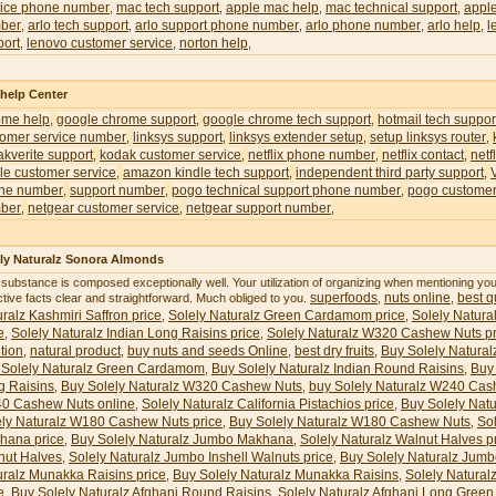
vice phone number
mac tech support
apple mac help
mac technical support
appl
,
,
,
,
ber
arlo tech support
arlo support phone number
arlo phone number
arlo help
l
,
,
,
,
,
port
lenovo customer service
norton help
,
,
,
 help Center
ome help
google chrome support
google chrome tech support
hotmail tech suppor
,
,
,
tomer service number
linksys support
linksys extender setup
setup linksys router
,
,
,
,
kverite support
kodak customer service
netflix phone number
netflix contact
netf
,
,
,
,
le customer service
amazon kindle tech support
independent third party support
,
,
,
ne number
support number
pogo technical support phone number
pogo customer
,
,
,
ber
netgear customer service
netgear support number
,
,
,
ly Naturalz Sonora Almonds
 substance is composed exceptionally well. Your utilization of organizing when mentioning y
superfoods
nuts online
best qu
ctive facts clear and straightforward. Much obliged to you.
,
,
ralz Kashmiri Saffron price
Solely Naturalz Green Cardamom price
Solely Natura
,
,
e
Solely Naturalz Indian Long Raisins price
Solely Naturalz W320 Cashew Nuts pr
,
,
ition
natural product
buy nuts and seeds Online
best dry fruits
Buy Solely Natural
,
,
,
,
 Solely Naturalz Green Cardamom
Buy Solely Naturalz Indian Round Raisins
Buy 
,
,
g Raisins
Buy Solely Naturalz W320 Cashew Nuts
buy Solely Naturalz W240 Cas
,
,
0 Cashew Nuts online
Solely Naturalz California Pistachios price
Buy Solely Natu
,
,
ely Naturalz W180 Cashew Nuts price
Buy Solely Naturalz W180 Cashew Nuts
So
,
,
hana price
Buy Solely Naturalz Jumbo Makhana
Solely Naturalz Walnut Halves p
,
,
nut Halves
Solely Naturalz Jumbo Inshell Walnuts price
Buy Solely Naturalz Jumb
,
,
uralz Munakka Raisins price
Buy Solely Naturalz Munakka Raisins
Solely Natural
,
,
e
Buy Solely Naturalz Afghani Round Raisins
Solely Naturalz Afghani Long Green 
,
,