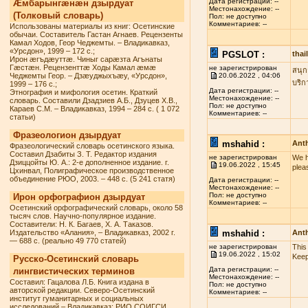
Дата регистрации: --
Æмбарынгæнæн дзырдуат
Местонахождение: --
(Толковый словарь)
Пол: не доступно
Комментариев: --
Использованы материалы из книг: Осетинские
обычаи. Составитель Гастан Агнаев. Рецензенты
Камал Ходов, Геор Чеджемты. – Владикавказ,
«Урсдон», 1999 – 172 с.;
PGSLOT :
tha
Ирон æгъдæуттæ. Чиныг сарæзта Агънаты
Гæстæн. Рецензенттæ Ходы Камал æмæ
не зарегистрирован
สนุก
Чеджемты Геор. – Дзæуджыхъæу, «Урсдон»,
20.06.2022 , 04:06
บริก
1999 – 176 с.;
Дата регистрации: --
Этнография и мифология осетин. Краткий
Местонахождение: --
словарь. Составили Дзадзиев А.Б., Дзуцев Х.В.,
Пол: не доступно
Караев С.М. – Владикавказ, 1994 – 284 с. ( 1 072
Комментариев: --
статьи)
Фразеологион дзырдуат
mshahid :
Anth
Фразеологический словарь осетинского языка.
Составил Дзабиты З. Т. Редактор издания
не зарегистрирован
We h
Дзиццойты Ю. А.: 2-е дополненное издание. г.
19.06.2022 , 15:45
plea
Цхинвал, Полиграфическое производственное
объединение РЮО, 2003. – 448 с. (5 241 статя)
Дата регистрации: --
Местонахождение: --
Пол: не доступно
Ирон орфографион дзырдуат
Комментариев: --
Осетинский орфографический словарь, около 58
тысяч слов. Научно-популярное издание.
Составители: Н. К. Багаев, Х. А. Таказов.
Издательство «Алания», – Владикавказ, 2002 г.
mshahid :
Anth
— 688 с. (реально 49 770 статей)
не зарегистрирован
This
19.06.2022 , 15:02
Keep
Русско-Осетинский словарь
Дата регистрации: --
лингвистических терминов
Местонахождение: --
Составил: Гацалова Л.Б. Книга издана в
Пол: не доступно
авторской редакции. Северо-Осетинский
Комментариев: --
институт гуманитарных и социальных
исследований – Владикавказ: РИО СОИГСИ,