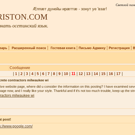
Светлой пам
Æппæт дунейы ирæттæ - зонут уе 'взаг!
IRISTON.COM
нать осетинский язык.
|
|
|
|
|
варь
Расширенный поиск
Гостевая книга
Письмо Админу
Регистрация
В
Сообщение
|
|
|
|
|
|
|
|
|
|
|
11
|
|
|
|
|
|
|
1
2
3
4
5
6
7
8
9
10
12
13
14
15
16
17
rete contractors milwaukee wi
tive website page, where did u consider the information on this posting? I have examined seve
age now, and I really like your style. Thankful and if it's not too much trouble, keep up the st
ractors milwaukee wi
t post!
s://www.google.com/