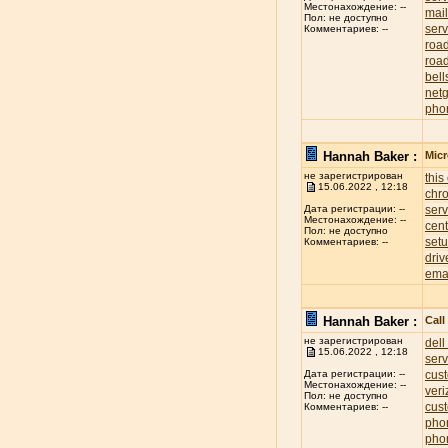
Местонахождение: --
mai
Пол: не доступно
serv
Комментариев: --
roa
road
bell
net
pho
Hannah Baker :
Mic
не зарегистрирован
this
15.06.2022 , 12:18
chr
ser
Дата регистрации: --
Местонахождение: --
cent
Пол: не доступно
set
Комментариев: --
driv
ema
Hannah Baker :
Cal
не зарегистрирован
dell
15.06.2022 , 12:18
ser
cus
Дата регистрации: --
Местонахождение: --
ver
Пол: не доступно
cus
Комментариев: --
pho
pho