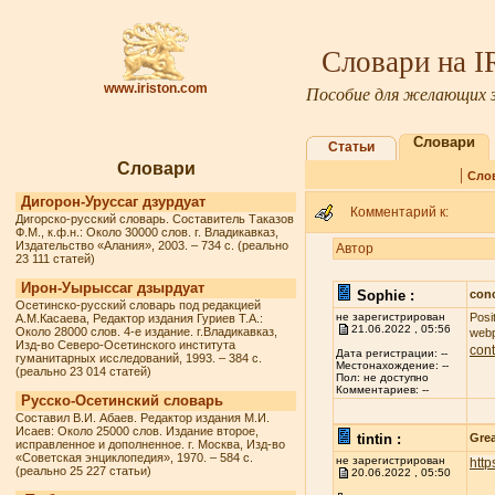
Словари на 
www.iriston.com
Пособие для желающих з
Словари
Статьи
Словари
|
Сло
Дигорон-Уруссаг дзурдуат
Комментарий к:
Дигорско-русский словарь. Составитель Таказов
Ф.М., к.ф.н.: Около 30000 слов. г. Владикавказ,
Издательство «Алания», 2003. – 734 с. (реально
Автор
23 111 статей)
Ирон-Уырыссаг дзырдуат
Sophie :
conc
Осетинско-русский словарь под редакцией
не зарегистрирован
Posi
А.М.Касаева, Редактор издания Гуриев Т.А.:
21.06.2022 , 05:56
Около 28000 слов. 4-е издание. г.Владикавказ,
webp
Изд-во Северо-Осетинского института
cont
Дата регистрации: --
гуманитарных исследований, 1993. – 384 с.
Местонахождение: --
(реально 23 014 статей)
Пол: не доступно
Комментариев: --
Русско-Осетинский словарь
Составил В.И. Абаев. Редактор издания М.И.
Исаев: Около 25000 слов. Издание второе,
tintin :
Grea
исправленное и дополненное. г. Москва, Изд-во
«Советская энциклопедия», 1970. – 584 с.
не зарегистрирован
http
(реально 25 227 статьи)
20.06.2022 , 05:50