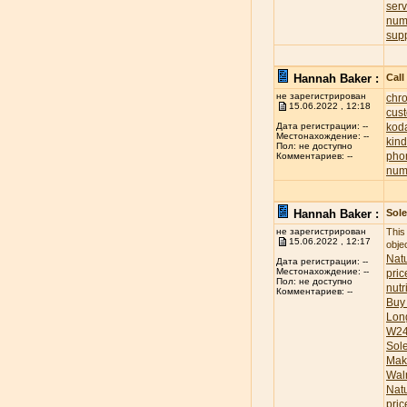
ser
num
sup
Hannah Baker :
Call
не зарегистрирован
chr
15.06.2022 , 12:18
cus
koda
Дата регистрации: --
Местонахождение: --
kind
Пол: не доступно
pho
Комментариев: --
num
Hannah Baker :
Sole
не зарегистрирован
This
15.06.2022 , 12:17
obje
Natu
Дата регистрации: --
Местонахождение: --
pric
Пол: не доступно
nutr
Комментариев: --
Buy
Lon
W24
Sol
Mak
Wal
Nat
pric