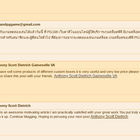
ilandpggame@gmail.com
กับเกมทดลองเล่นได้แล้ววันนี้ ที่ PG168 เว็บคาสิโนออนไลน์ผู้ให้บริการเกมสล็อตพีจี มีเกมสล็อต
ารสำหรับสมาชิกและผู้ที่สนใจทั่วไป ที่ต้องการอยากจะทดลองเล่นเกมสล็อต เกมสล็อตของพีจี P
ony Scott Dietrich Gainesville VA
ave sell some products of different custom boxes.it is very useful and very low price please v
Anthony Scott Dietrich Gainesville VA
se share this post with your friends.
ony Scott Dietrich
 is an awesome motivating article.I am practically satisfied with your great work.You put truly
Anthony Scott Dietrich
 it up. Continue blogging. Hoping to perusing your next post