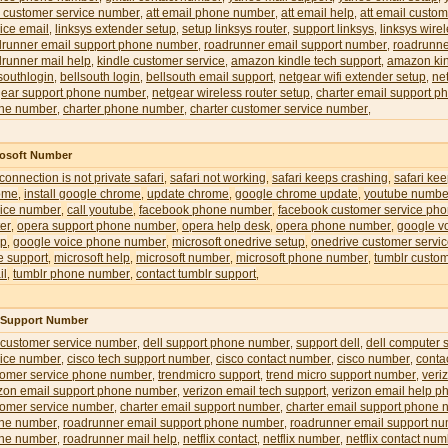
l customer service number
att email phone number
att email help
att email custom
,
,
,
ice email
linksys extender setup
setup linksys router
support linksys
linksys wire
,
,
,
,
drunner email support phone number
roadrunner email support number
roadrunne
,
,
runner mail help
kindle customer service
amazon kindle tech support
amazon kin
,
,
,
southlogin
bellsouth login
bellsouth email support
netgear wifi extender setup
ne
,
,
,
,
gear support phone number
netgear wireless router setup
charter email support 
,
,
ne number
charter phone number
charter customer service number
,
,
,
rosoft Number
 connection is not private safari
safari not working
safari keeps crashing
safari ke
,
,
,
ome
install google chrome
update chrome
google chrome update
youtube numbe
,
,
,
,
vice number
call youtube
facebook phone number
facebook customer service ph
,
,
,
er
opera support phone number
opera help desk
opera phone number
google v
,
,
,
,
up
google voice phone number
microsoft onedrive setup
onedrive customer servi
,
,
,
e support
microsoft help
microsoft number
microsoft phone number
tumblr custom
,
,
,
,
il
tumblr phone number
contact tumblr support
,
,
,
l Support Number
 customer service number
dell support phone number
support dell
dell computer 
,
,
,
vice number
cisco tech support number
cisco contact number
cisco number
conta
,
,
,
,
tomer service phone number
trendmicro support
trend micro support number
veri
,
,
,
izon email support phone number
verizon email tech support
verizon email help 
,
,
tomer service number
charter email support number
charter email support phone
,
,
ne number
roadrunner email support phone number
roadrunner email support n
,
,
ne number
roadrunner mail help
netflix contact
netflix number
netflix contact nu
,
,
,
,