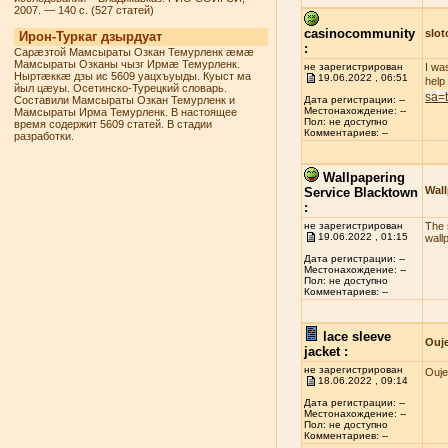
2007. — 140 с. (527 статей)
casinocommunity
slo
Ирон-Туркаг дзырдуат
:
Сарæзтой Мамсыраты Озкан Темурленк æмæ
Мамсыраты Озканы чызг Ирмæ Темурленк.
не зарегистрирован
I wa
Ныртæккæ дзы ис 5609 уацхъуыды. Куыст ма
19.06.2022 , 06:51
help
йыл цæуы. Осетинско-Турецкий словарь.
sa=
Составили Мамсыраты Озкан Темурленк и
Дата регистрации: --
Местонахождение: --
Мамсыраты Ирма Темурленк. В настоящее
Пол: не доступно
время содержит 5609 статей. В стадии
Комментариев: --
разработки.
Wallpapering
Wall
Service Blacktown
:
не зарегистрирован
The s
19.06.2022 , 01:15
wall
Дата регистрации: --
Местонахождение: --
Пол: не доступно
Комментариев: --
lace sleeve
Ouj
jacket :
не зарегистрирован
Ouje
18.06.2022 , 09:14
Дата регистрации: --
Местонахождение: --
Пол: не доступно
Комментариев: --