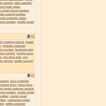
er support
at&t customer
,
less router setup
,
r email phone number
,
dle support number
,
tgear extender setup
,
phone number
charter email
,
eps crashing iphone
install
,
r
youtube customer
,
one number
facebook help
,
oice number
google voice
,
ce
one drive help
one
,
,
er service
tumblr support
,
support
cisco customer
,
ct trend micro
trend micro
,
zon email customer service
,
phone number
charter email
,
 number
charter email
,
umber
roadrunner email
,
mber
netflix customer
,