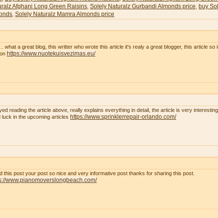
uralz Afghani Long Green Raisins
Solely Naturalz Gurbandi Almonds price
buy Sol
,
,
onds
Solely Naturalz Mamra Almonds price
,
. what a great blog, this writter who wrote this article it's realy a great blogger, this article so
https://www.nuotekuisvezimas.eu/
son
yed reading the article above, really explains everything in detail, the article is very interest
https://www.sprinklerrepair-orlando.com/
 luck in the upcoming articles
ad this post your post so nice and very informative post thanks for sharing this post.
ps://www.pianomoverslongbeach.com/