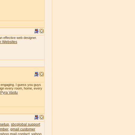
 an effective web designer.
n Websites
so engaging. I guess you guys
design every room, home, every
& Pyra Vastu
 setup
sbcglobal support
,
umber
gmail customer
,
yahoo mail contact
yahoo
,