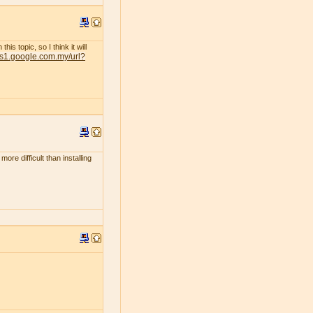
s topic, so I think it will
nts1.google.com.my/url?
ore difficult than installing