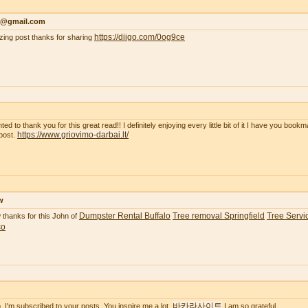
r@gmail.com
https://diigo.com/0og9ce
ing post thanks for sharing
ted to thank you for this great read!! I definitely enjoying every little bit of it I have you boo
https://www.griovimo-darbai.lt/
post.
w
Dumpster Rental Buffalo
Tree removal Springfield
Tree Servic
thanks for this John of
co
바카라사이트
o. I'm subscribed to your posts. You inspire me a lot.
I am so grateful.