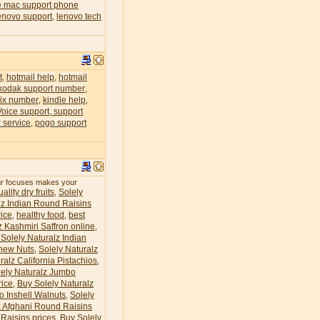
e mac support phone
enovo support
lenovo tech
,
t
hotmail help
hotmail
,
,
kodak support number
,
lix number
kindle help
,
,
Voice support, support
 service
pogo support
,
our focuses makes your
ality dry fruits
Solely
,
lz Indian Round Raisins
ice
healthy food
best
,
,
z Kashmiri Saffron online
,
Solely Naturalz Indian
hew Nuts
Solely Naturalz
,
ralz California Pistachios
,
lely Naturalz Jumbo
rice
Buy Solely Naturalz
,
o Inshell Walnuts
Solely
,
z Afghani Round Raisins
Raisins prices
Buy Solely
,