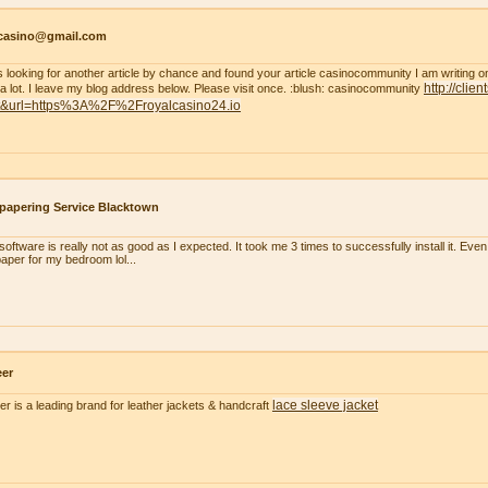
tcasino@gmail.com
s looking for another article by chance and found your article casinocommunity I am writing on thi
http://clie
 a lot. I leave my blog address below. Please visit once. :blush: casinocommunity
t&url=https%3A%2F%2Froyalcasino24.io
papering Service Blacktown
oftware is really not as good as I expected. It took me 3 times to successfully install it. Even m
paper for my bedroom lol...
eer
lace sleeve jacket
er is a leading brand for leather jackets & handcraft