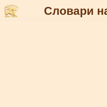
Словари н