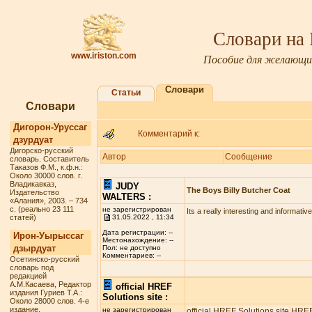
Словари на
www.iriston.com
Пособие для желающих
Словари
Статьи
Словари
Дигорон-Уруссаг
Комментарий к:
дзурдуат
Дигорско-русский
Автор
Сообщение
словарь. Составитель
Таказов Ф.М., к.ф.н.:
Около 30000 слов. г.
Владикавказ,
JUDY
The Boys Billy Butcher Coat
Издательство
WALTERS :
«Алания», 2003. – 734
с. (реально 23 111
не зарегистрирован
Its a really interesting and informativ
статей)
31.05.2022 , 11:34
Дата регистрации: --
Ирон-Уырыссаг
Местонахождение: --
дзырдуат
Пол: не доступно
Комментариев: --
Осетинско-русский
словарь под
редакцией
А.М.Касаева, Редактор
official HREF
издания Гуриев Т.А.:
Solutions site :
Около 28000 слов. 4-е
издание.
не зарегистрирован
official HREF Solutions site
HREF