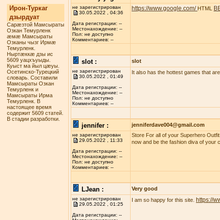
Ирон-Туркаг
не зарегистрирован
https://www.google.com/
B
HTML
30.05.2022 , 04:36
дзырдуат
Дата регистрации: --
Сарæзтой Мамсыраты
Местонахождение: --
Озкан Темурленк
Пол: не доступно
æмæ Мамсыраты
Комментариев: --
Озканы чызг Ирмæ
Темурленк.
Ныртæккæ дзы ис
5609 уацхъуыды.
slot :
slot
Куыст ма йыл цæуы.
не зарегистрирован
Осетинско-Турецкий
It also has the hottest games that are t
30.05.2022 , 01:49
словарь. Составили
Мамсыраты Озкан
Дата регистрации: --
Темурленк и
Местонахождение: --
Мамсыраты Ирма
Пол: не доступно
Темурленк. В
Комментариев: --
настоящее время
содержит 5609 статей.
В стадии разработки.
jennifer :
jenniferdave004@gmail.com
не зарегистрирован
Store For all of your Superhero Outfi
29.05.2022 , 11:33
now and be the fashion diva of your c
Дата регистрации: --
Местонахождение: --
Пол: не доступно
Комментариев: --
LJean :
Very good
не зарегистрирован
https://
I am so happy for this site.
29.05.2022 , 01:25
Дата регистрации: --