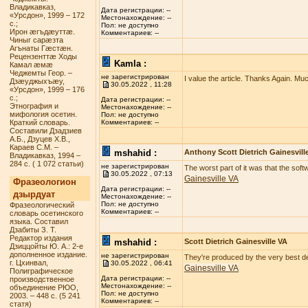
Владикавказ,
Дата регистрации: --
«Урсдон», 1999 – 172
Местонахождение: --
с.;
Пол: не доступно
Ирон æгъдæуттæ.
Комментариев: --
Чиныг сарæзта
Агънаты Гæстæн.
Рецензенттæ Ходы
Kamla :
Камал æмæ
Чеджемты Геор. –
не зарегистрирован
I value the article. Thanks Again. Mu
Дзæуджыхъæу,
30.05.2022 , 11:28
«Урсдон», 1999 – 176
с.;
Дата регистрации: --
Этнография и
Местонахождение: --
мифология осетин.
Пол: не доступно
Краткий словарь.
Комментариев: --
Составили Дзадзиев
А.Б., Дзуцев Х.В.,
Караев С.М. –
mshahid :
Anthony Scott Dietrich Gainesvill
Владикавказ, 1994 –
284 с. ( 1 072 статьи)
не зарегистрирован
The worst part of it was that the sof
30.05.2022 , 07:13
Gainesville VA
Фразеологион
Дата регистрации: --
дзырдуат
Местонахождение: --
Пол: не доступно
Фразеологический
Комментариев: --
словарь осетинского
языка. Составил
Дзабиты З. Т.
Редактор издания
mshahid :
Scott Dietrich Gainesville VA
Дзиццойты Ю. А.: 2-е
дополненное издание.
не зарегистрирован
They're produced by the very best deg
г. Цхинвал,
30.05.2022 , 06:41
Gainesville VA
Полиграфическое
Дата регистрации: --
производственное
Местонахождение: --
объединение РЮО,
Пол: не доступно
2003. – 448 с. (5 241
Комментариев: --
статя)