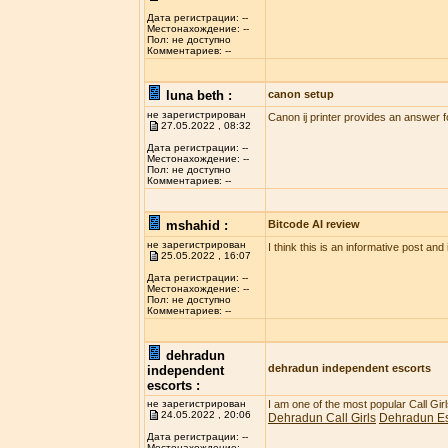
Дата регистрации: --
Местонахождение: --
Пол: не доступно
Комментариев: --
luna beth :
canon setup
не зарегистрирован
Canon ij printer provides an answer f
27.05.2022 , 08:32
Дата регистрации: --
Местонахождение: --
Пол: не доступно
Комментариев: --
mshahid :
Bitcode AI review
не зарегистрирован
I think this is an informative post and
25.05.2022 , 16:07
Дата регистрации: --
Местонахождение: --
Пол: не доступно
Комментариев: --
dehradun
dehradun independent escorts
independent
escorts :
не зарегистрирован
I am one of the most popular Call Gi
24.05.2022 , 20:06
Dehradun Call Girls
Dehradun Es
Дата регистрации: --
Местонахождение: --