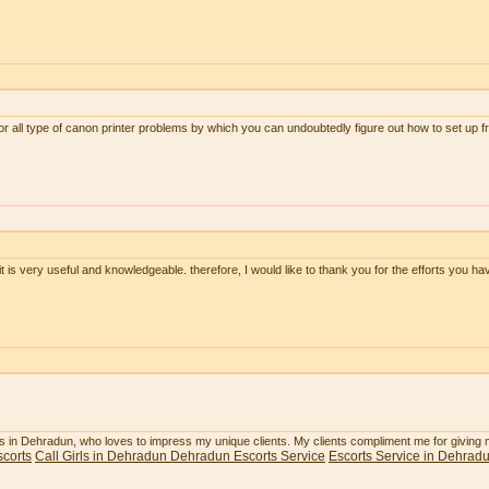
or all type of canon printer problems by which you can undoubtedly figure out how to set up 
 it is very useful and knowledgeable. therefore, I would like to thank you for the efforts you hav
rls in Dehradun, who loves to impress my unique clients. My clients compliment me for giving
corts
Call Girls in Dehradun
Dehradun Escorts Service
Escorts Service in Dehrad