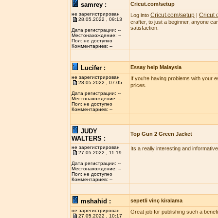
samrey :
Cricut.com/setup
не зарегистрирован
Cricut.com/setup
Cricut
Log into
|
28.05.2022 , 09:13
crafter, to just a beginner, anyone c
satisfaction.
Дата регистрации: --
Местонахождение: --
Пол: не доступно
Комментариев: --
Lucifer :
Essay help Malaysia
не зарегистрирован
If you're having problems with your 
28.05.2022 , 07:05
prices.
Дата регистрации: --
Местонахождение: --
Пол: не доступно
Комментариев: --
JUDY
Top Gun 2 Green Jacket
WALTERS :
не зарегистрирован
Its a really interesting and informativ
27.05.2022 , 11:19
Дата регистрации: --
Местонахождение: --
Пол: не доступно
Комментариев: --
mshahid :
sepetli vinç kiralama
не зарегистрирован
Great job for publishing such a benefic
27.05.2022 , 10:17