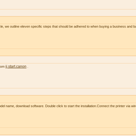
le, we outline eleven specific steps that should be adhered to when buying a business and 
ij.start.canon
from
.
l name, download software. Double click to start the installation.Connect the printer via wir