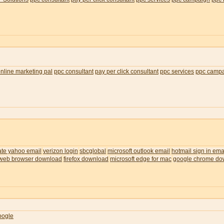
nline marketing pal
ppc consultant
pay per click consultant
ppc services
ppc camp
ate yahoo email
verizon login
sbcglobal
microsoft outlook email
hotmail sign in ema
web browser download
firefox download
microsoft edge for mac
google chrome do
oogle