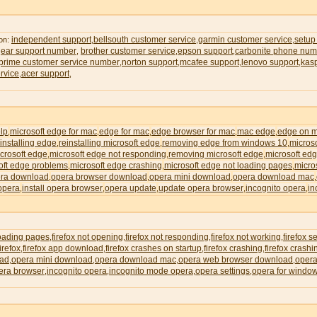
independent support
bellsouth customer service
garmin customer service
setup
 on:
,
,
,
gear support number
brother customer service
epson support
carbonite phone num
,
,
,
rime customer service number
norton support
mcafee support
lenovo support
kas
,
,
,
,
rvice
acer support
,
,
lp
microsoft edge for mac
edge for mac
edge browser for mac
mac edge
edge on 
,
,
,
,
,
installing edge
reinstalling microsoft edge
removing edge from windows 10
micros
,
,
,
icrosoft edge
microsoft edge not responding
removing microsoft edge
microsoft edg
,
,
,
oft edge problems
microsoft edge crashing
microsoft edge not loading pages
micro
,
,
,
ra download
opera browser download
opera mini download
opera download mac
,
,
,
,
 opera
install opera browser
opera update
update opera browser
incognito opera
in
,
,
,
,
,
loading pages
firefox not opening
firefox not responding
firefox not working
firefox s
,
,
,
,
irefox
firefox app download
firefox crashes on startup
firefox crashing
firefox crash
,
,
,
,
oad
opera mini download
opera download mac
opera web browser download
opera
,
,
,
,
era browser
incognito opera
incognito mode opera
opera settings
opera for windo
,
,
,
,