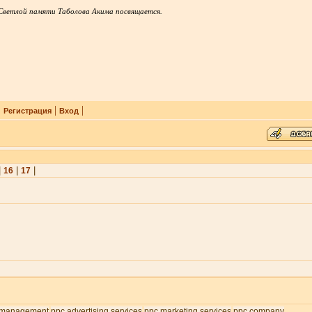
Светлой памяти Таболова Акима посвящается.
|
|
|
Регистрация
Вход
|
|
|
16
17
 management
ppc advertising services
ppc marketing services
ppc company