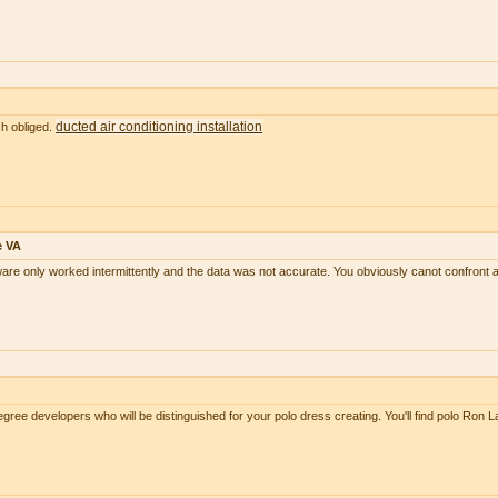
ducted air conditioning installation
ch obliged.
e VA
tware only worked intermittently and the data was not accurate. You obviously canot confront 
ree developers who will be distinguished for your polo dress creating. You'll find polo Ron 