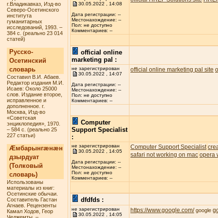
г.Владикавказ, Изд-во
30.05.2022 , 14:08
Северо-Осетинского
Дата регистрации: --
института
Местонахождение: --
гуманитарных
Пол: не доступно
исследований, 1993. –
Комментариев: --
384 с. (реально 23 014
статей)
Русско-
official online
marketing pal :
Осетинский
словарь
не зарегистрирован
official online marketing pal site
o
30.05.2022 , 14:07
Составил В.И. Абаев.
Редактор издания М.И.
Дата регистрации: --
Исаев: Около 25000
Местонахождение: --
слов. Издание второе,
Пол: не доступно
исправленное и
Комментариев: --
дополненное. г.
Москва, Изд-во
«Советская
Computer
энциклопедия», 1970.
Support Specialist
– 584 с. (реально 25
227 статьи)
:
не зарегистрирован
Computer Support Specialist
cre
Æмбарынгæнæн
30.05.2022 , 14:05
safari not working on mac
opera 
дзырдуат
Дата регистрации: --
(Толковый
Местонахождение: --
Пол: не доступно
словарь)
Комментариев: --
Использованы
материалы из книг:
Осетинские обычаи.
dfdfds :
Составитель Гастан
Агнаев. Рецензенты
не зарегистрирован
https://www.google.com/
g
google
Камал Ходов, Геор
30.05.2022 , 14:05
Чеджемты. –