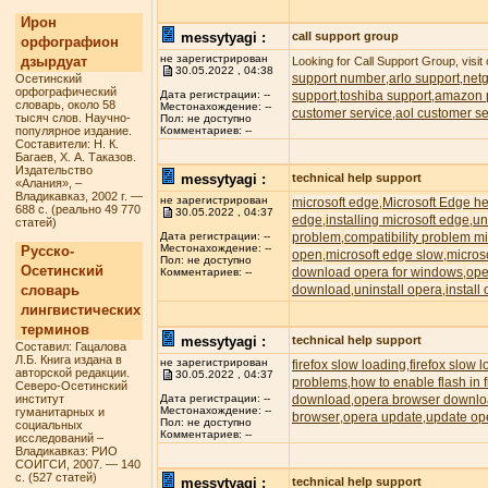
Ирон
messytyagi :
call support group
орфографион
не зарегистрирован
дзырдуат
Looking for Call Support Group, visit
30.05.2022 , 04:38
support number
arlo support
net
Осетинский
,
,
орфографический
support
toshiba support
amazon p
Дата регистрации: --
,
,
словарь, около 58
Местонахождение: --
customer service
aol customer se
,
тысяч слов. Научно-
Пол: не доступно
популярное издание.
Комментариев: --
Составители: Н. К.
Багаев, Х. А. Таказов.
Издательство
messytyagi :
technical help support
«Алания», –
Владикавказ, 2002 г. —
не зарегистрирован
microsoft edge
Microsoft Edge he
,
688 с. (реально 49 770
30.05.2022 , 04:37
edge
installing microsoft edge
un
,
,
статей)
problem
compatibility problem m
Дата регистрации: --
,
Местонахождение: --
Русско-
open
microsoft edge slow
micros
,
,
Пол: не доступно
Осетинский
download opera for windows
ope
,
Комментариев: --
словарь
download
uninstall opera
install
,
,
лингвистических
терминов
messytyagi :
technical help support
Составил: Гацалова
Л.Б. Книга издана в
не зарегистрирован
firefox slow loading
firefox slow 
,
авторской редакции.
30.05.2022 , 04:37
problems
how to enable flash in f
,
Северо-Осетинский
институт
download
opera browser downl
Дата регистрации: --
,
Местонахождение: --
гуманитарных и
browser
opera update
update op
,
,
Пол: не доступно
социальных
Комментариев: --
исследований –
Владикавказ: РИО
СОИГСИ, 2007. — 140
с. (527 статей)
messytyagi :
technical help support