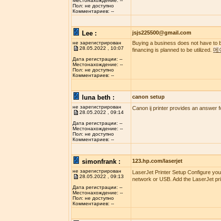
Местонахождение: --
Пол: не доступно
Комментариев: --
Lee :
jsjs225500@gmail.com
не зарегистрирован
Buying a business does not have to b
28.05.2022 , 10:07
메
financing is planned to be utilized.
Дата регистрации: --
Местонахождение: --
Пол: не доступно
Комментариев: --
luna beth :
canon setup
не зарегистрирован
Canon ij printer provides an answer f
28.05.2022 , 09:14
Дата регистрации: --
Местонахождение: --
Пол: не доступно
Комментариев: --
simonfrank :
123.hp.com/laserjet
не зарегистрирован
LaserJet Printer Setup Configure you
28.05.2022 , 09:13
network or USB. Add the LaserJet pri
Дата регистрации: --
Местонахождение: --
Пол: не доступно
Комментариев: --