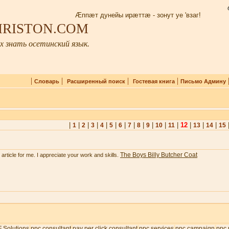
Æппæт дунейы ирæттæ - зонут уе 'взаг!
 IRISTON.COM
 знать осетинский язык.
|
|
|
|
Словарь
Расширенный поиск
Гостевая книга
Письмо Админу
|
|
|
|
|
|
|
|
|
|
|
|
12
|
|
|
1
2
3
4
5
6
7
8
9
10
11
13
14
15
The Boys Billy Butcher Coat
e article for me. I appreciate your work and skills.
 Solutions
ppc consultant
pay per click consultant
ppc services
ppc campaign
ppc