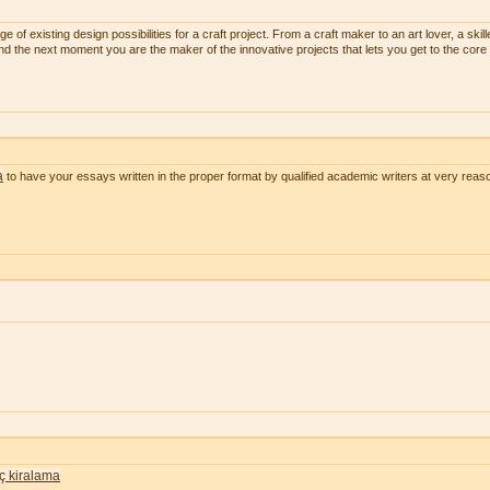
 of existing design possibilities for a craft project. From a craft maker to an art lover, a skill
and the next moment you are the maker of the innovative projects that lets you get to the core 
a
to have your essays written in the proper format by qualified academic writers at very reas
nç kiralama