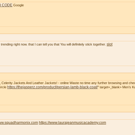
B CODE
Google
slot
rending right now. that I can tell you that You will definitely stick together.
t, Celerity Jackets And Leather Jackets! - online Waste no time any further browsing and che
https://thejasperz.com/product/persian-lamb-black-coat/
ircle
" target=_blank> Men’s 
www.squadharmonix.com
https://www.laurajeanmusicacademy.com