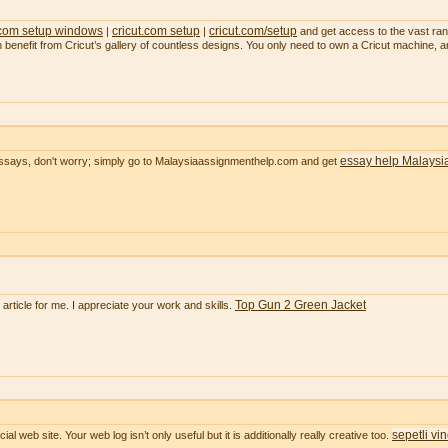
 com setup windows
cricut.com setup
cricut.com/setup
|
|
and get access to the vast range
an benefit from Cricut’s gallery of countless designs. You only need to own a Cricut machine, 
essay help Malaysi
essays, don't worry; simply go to Malaysiaassignmenthelp.com and get
Top Gun 2 Green Jacket
e article for me. I appreciate your work and skills.
sepetli vi
ial web site. Your web log isn’t only useful but it is additionally really creative too.