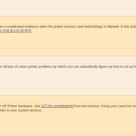
e a complicated endeavor when the proper process and methodology is followed. In this artic
이저토토사이트추천
or all type of canon printer problems by which you can undoubtedly figure out how to set up 
123.hp.com/laserjet
r HP Printer hardware. Visit
from the browser. Using your LaserJet mode
nter to your system devices.