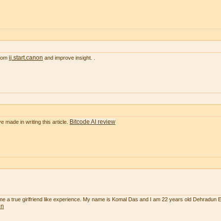
ij.start.canon
from
and improve insight. .
Bitcode AI review
e made in writing this article.
 me a true girlfriend like experience. My name is Komal Das and I am 22 years old Dehradun 
un