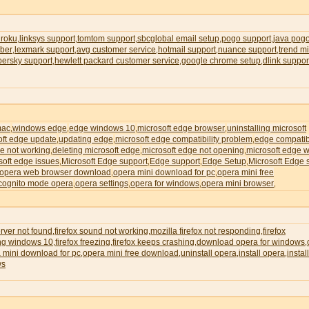
 roku
linksys support
tomtom support
sbcglobal email setup
pogo support
java pog
,
,
,
,
,
ber
lexmark support
avg customer service
hotmail support
nuance support
trend m
,
,
,
,
,
persky support
hewlett packard customer service
google chrome setup
dlink suppor
,
,
,
mac
windows edge
edge windows 10
microsoft edge browser
uninstalling microsoft
,
,
,
,
oft edge update
updating edge
microsoft edge compatibility problem
edge compatibi
,
,
,
e not working
deleting microsoft edge
microsoft edge not opening
microsoft edge wi
,
,
,
soft edge issues
Microsoft Edge support
Edge support
Edge Setup
Microsoft Edge 
,
,
,
,
opera web browser download
opera mini download for pc
opera mini free
,
,
cognito mode opera
opera settings
opera for windows
opera mini browser
,
,
,
,
erver not found
firefox sound not working
mozilla firefox not responding
firefox
,
,
,
ing windows 10
firefox freezing
firefox keeps crashing
download opera for windows
,
,
,
,
 mini download for pc
opera mini free download
uninstall opera
install opera
instal
,
,
,
,
ws