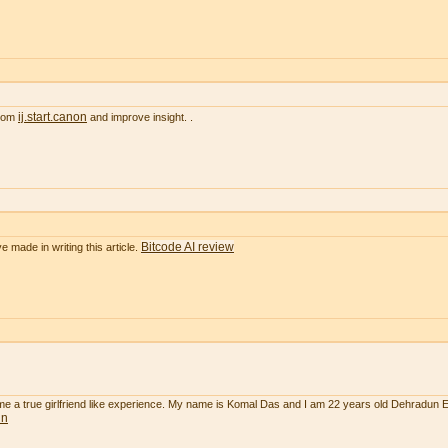
ij.start.canon
from
and improve insight. .
Bitcode AI review
e made in writing this article.
 me a true girlfriend like experience. My name is Komal Das and I am 22 years old Dehradun 
un