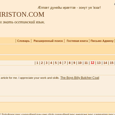
Æппæт дунейы ирæттæ - зонут уе 'взаг!
 IRISTON.COM
 знать осетинский язык.
|
|
|
|
Словарь
Расширенный поиск
Гостевая книга
Письмо Админу
|
|
|
|
|
|
|
|
|
|
|
|
12
|
|
|
1
2
3
4
5
6
7
8
9
10
11
13
14
15
The Boys Billy Butcher Coat
e article for me. I appreciate your work and skills.
 Solutions
ppc consultant
pay per click consultant
ppc services
ppc campaign
ppc