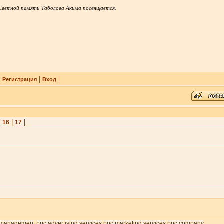
Светлой памяти Таболова Акима посвящается.
|
|
|
Регистрация
Вход
|
|
|
16
17
 management
ppc advertising services
ppc marketing services
ppc company