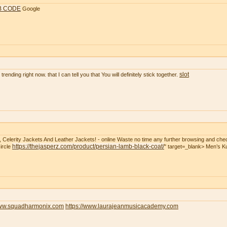
B CODE
Google
slot
rending right now. that I can tell you that You will definitely stick together.
t, Celerity Jackets And Leather Jackets! - online Waste no time any further browsing and che
https://thejasperz.com/product/persian-lamb-black-coat/
ircle
" target=_blank> Men’s 
www.squadharmonix.com
https://www.laurajeanmusicacademy.com