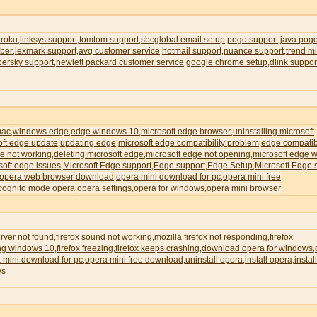
 roku
linksys support
tomtom support
sbcglobal email setup
pogo support
java pog
,
,
,
,
,
ber
lexmark support
avg customer service
hotmail support
nuance support
trend m
,
,
,
,
,
persky support
hewlett packard customer service
google chrome setup
dlink suppor
,
,
,
mac
windows edge
edge windows 10
microsoft edge browser
uninstalling microsoft
,
,
,
,
oft edge update
updating edge
microsoft edge compatibility problem
edge compatibi
,
,
,
e not working
deleting microsoft edge
microsoft edge not opening
microsoft edge wi
,
,
,
soft edge issues
Microsoft Edge support
Edge support
Edge Setup
Microsoft Edge 
,
,
,
,
opera web browser download
opera mini download for pc
opera mini free
,
,
cognito mode opera
opera settings
opera for windows
opera mini browser
,
,
,
,
erver not found
firefox sound not working
mozilla firefox not responding
firefox
,
,
,
ing windows 10
firefox freezing
firefox keeps crashing
download opera for windows
,
,
,
,
 mini download for pc
opera mini free download
uninstall opera
install opera
instal
,
,
,
,
ws