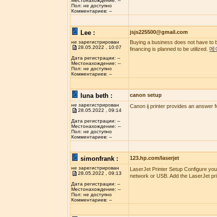
Местонахождение: --
Пол: не доступно
Комментариев: --
Lee :
jsjs225500@gmail.com
не зарегистрирован
Buying a business does not have to b
28.05.2022 , 10:07
메
financing is planned to be utilized.
Дата регистрации: --
Местонахождение: --
Пол: не доступно
Комментариев: --
luna beth :
canon setup
не зарегистрирован
Canon ij printer provides an answer f
28.05.2022 , 09:14
Дата регистрации: --
Местонахождение: --
Пол: не доступно
Комментариев: --
simonfrank :
123.hp.com/laserjet
не зарегистрирован
LaserJet Printer Setup Configure you
28.05.2022 , 09:13
network or USB. Add the LaserJet pri
Дата регистрации: --
Местонахождение: --
Пол: не доступно
Комментариев: --