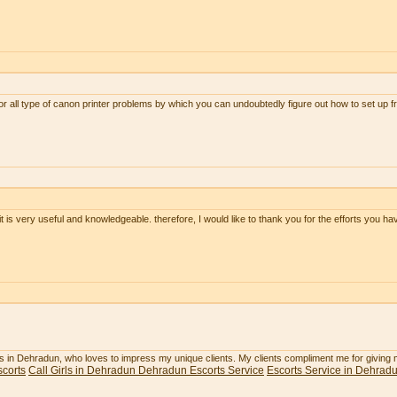
or all type of canon printer problems by which you can undoubtedly figure out how to set up 
 it is very useful and knowledgeable. therefore, I would like to thank you for the efforts you hav
rls in Dehradun, who loves to impress my unique clients. My clients compliment me for giving
corts
Call Girls in Dehradun
Dehradun Escorts Service
Escorts Service in Dehrad