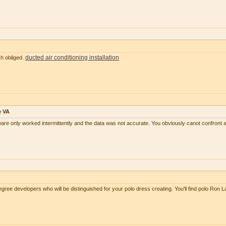
ducted air conditioning installation
ch obliged.
e VA
tware only worked intermittently and the data was not accurate. You obviously canot confront 
ree developers who will be distinguished for your polo dress creating. You'll find polo Ron 