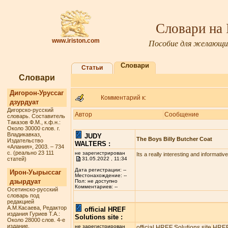
Словари на
www.iriston.com
Пособие для желающих
Словари
Статьи
Словари
Дигорон-Уруссаг
Комментарий к:
дзурдуат
Дигорско-русский
Автор
Сообщение
словарь. Составитель
Таказов Ф.М., к.ф.н.:
Около 30000 слов. г.
Владикавказ,
JUDY
The Boys Billy Butcher Coat
Издательство
WALTERS :
«Алания», 2003. – 734
с. (реально 23 111
не зарегистрирован
Its a really interesting and informativ
статей)
31.05.2022 , 11:34
Дата регистрации: --
Ирон-Уырыссаг
Местонахождение: --
дзырдуат
Пол: не доступно
Комментариев: --
Осетинско-русский
словарь под
редакцией
А.М.Касаева, Редактор
official HREF
издания Гуриев Т.А.:
Solutions site :
Около 28000 слов. 4-е
издание.
не зарегистрирован
official HREF Solutions site
HREF