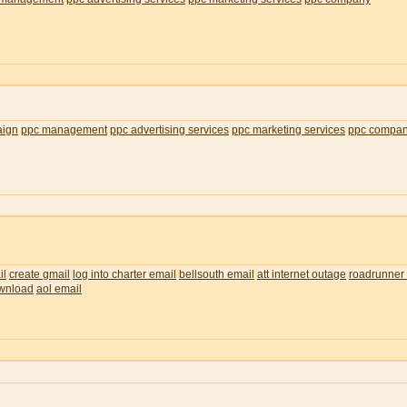
aign
ppc management
ppc advertising services
ppc marketing services
ppc compa
il
create gmail
log into charter email
bellsouth email
att internet outage
roadrunner 
wnload
aol email