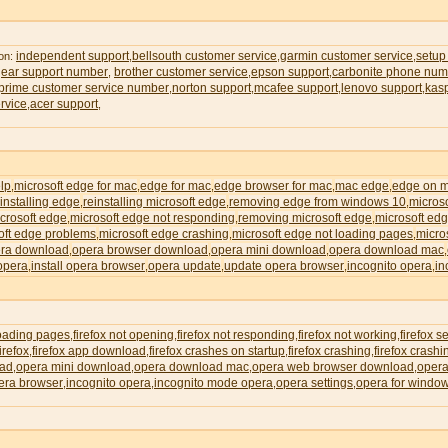
independent support
bellsouth customer service
garmin customer service
setup
 on:
,
,
,
gear support number
brother customer service
epson support
carbonite phone num
,
,
,
rime customer service number
norton support
mcafee support
lenovo support
kas
,
,
,
,
rvice
acer support
,
,
lp
microsoft edge for mac
edge for mac
edge browser for mac
mac edge
edge on 
,
,
,
,
,
installing edge
reinstalling microsoft edge
removing edge from windows 10
micros
,
,
,
icrosoft edge
microsoft edge not responding
removing microsoft edge
microsoft edg
,
,
,
oft edge problems
microsoft edge crashing
microsoft edge not loading pages
micro
,
,
,
ra download
opera browser download
opera mini download
opera download mac
,
,
,
,
 opera
install opera browser
opera update
update opera browser
incognito opera
in
,
,
,
,
,
loading pages
firefox not opening
firefox not responding
firefox not working
firefox s
,
,
,
,
irefox
firefox app download
firefox crashes on startup
firefox crashing
firefox crash
,
,
,
,
oad
opera mini download
opera download mac
opera web browser download
opera
,
,
,
,
era browser
incognito opera
incognito mode opera
opera settings
opera for windo
,
,
,
,