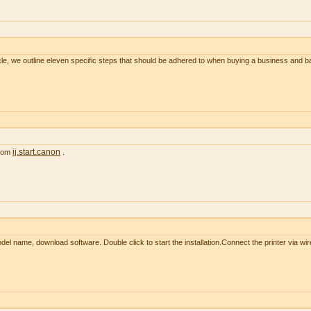
le, we outline eleven specific steps that should be adhered to when buying a business and 
ij.start.canon
from
.
l name, download software. Double click to start the installation.Connect the printer via wir