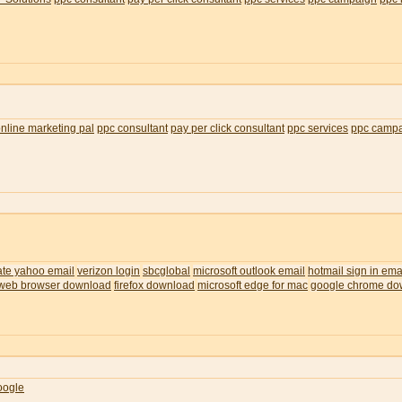
nline marketing pal
ppc consultant
pay per click consultant
ppc services
ppc camp
ate yahoo email
verizon login
sbcglobal
microsoft outlook email
hotmail sign in ema
web browser download
firefox download
microsoft edge for mac
google chrome do
oogle