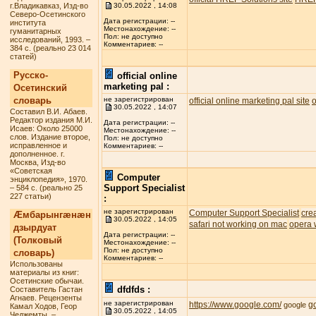
г.Владикавказ, Изд-во
30.05.2022 , 14:08
Северо-Осетинского
Дата регистрации: --
института
Местонахождение: --
гуманитарных
Пол: не доступно
исследований, 1993. –
Комментариев: --
384 с. (реально 23 014
статей)
Русско-
official online
marketing pal :
Осетинский
словарь
не зарегистрирован
official online marketing pal site
o
30.05.2022 , 14:07
Составил В.И. Абаев.
Редактор издания М.И.
Дата регистрации: --
Исаев: Около 25000
Местонахождение: --
слов. Издание второе,
Пол: не доступно
исправленное и
Комментариев: --
дополненное. г.
Москва, Изд-во
«Советская
Computer
энциклопедия», 1970.
Support Specialist
– 584 с. (реально 25
227 статьи)
:
не зарегистрирован
Computer Support Specialist
cre
Æмбарынгæнæн
30.05.2022 , 14:05
safari not working on mac
opera 
дзырдуат
Дата регистрации: --
(Толковый
Местонахождение: --
Пол: не доступно
словарь)
Комментариев: --
Использованы
материалы из книг:
Осетинские обычаи.
dfdfds :
Составитель Гастан
Агнаев. Рецензенты
не зарегистрирован
https://www.google.com/
g
google
Камал Ходов, Геор
30.05.2022 , 14:05
Чеджемты. –