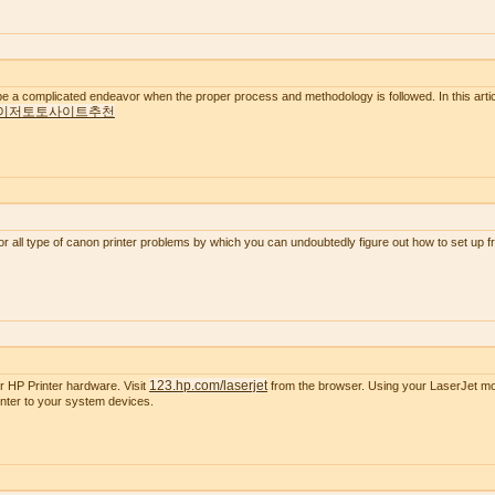
e a complicated endeavor when the proper process and methodology is followed. In this artic
이저토토사이트추천
or all type of canon printer problems by which you can undoubtedly figure out how to set up 
123.hp.com/laserjet
r HP Printer hardware. Visit
from the browser. Using your LaserJet mode
nter to your system devices.