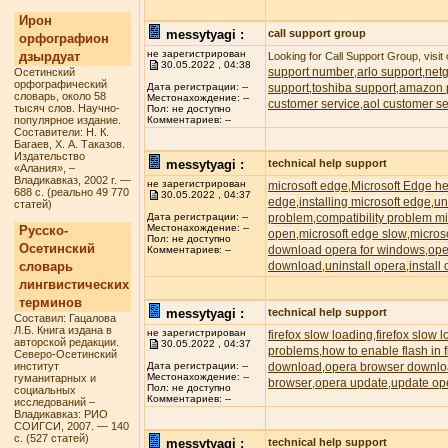
Ирон
messytyagi :
call support group
орфографион
не зарегистрирован
дзырдуат
Looking for Call Support Group, visit
30.05.2022 , 04:38
support number
arlo support
net
Осетинский
,
,
орфографический
support
toshiba support
amazon p
Дата регистрации: --
,
,
словарь, около 58
Местонахождение: --
customer service
aol customer se
,
тысяч слов. Научно-
Пол: не доступно
популярное издание.
Комментариев: --
Составители: Н. К.
Багаев, Х. А. Таказов.
Издательство
messytyagi :
technical help support
«Алания», –
Владикавказ, 2002 г. —
не зарегистрирован
microsoft edge
Microsoft Edge he
,
688 с. (реально 49 770
30.05.2022 , 04:37
edge
installing microsoft edge
un
,
,
статей)
problem
compatibility problem m
Дата регистрации: --
,
Местонахождение: --
Русско-
open
microsoft edge slow
micros
,
,
Пол: не доступно
Осетинский
download opera for windows
ope
,
Комментариев: --
словарь
download
uninstall opera
install
,
,
лингвистических
терминов
messytyagi :
technical help support
Составил: Гацалова
Л.Б. Книга издана в
не зарегистрирован
firefox slow loading
firefox slow 
,
авторской редакции.
30.05.2022 , 04:37
problems
how to enable flash in f
,
Северо-Осетинский
институт
download
opera browser downl
Дата регистрации: --
,
Местонахождение: --
гуманитарных и
browser
opera update
update op
,
,
Пол: не доступно
социальных
Комментариев: --
исследований –
Владикавказ: РИО
СОИГСИ, 2007. — 140
с. (527 статей)
messytyagi :
technical help support