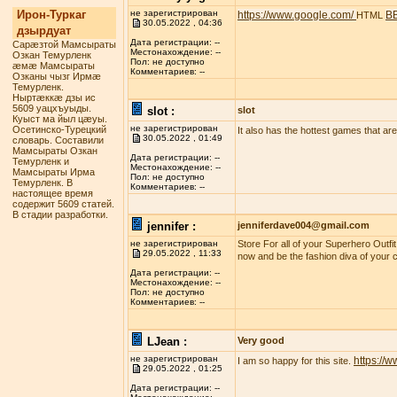
Ирон-Туркаг
не зарегистрирован
https://www.google.com/
B
HTML
30.05.2022 , 04:36
дзырдуат
Дата регистрации: --
Сарæзтой Мамсыраты
Местонахождение: --
Озкан Темурленк
Пол: не доступно
æмæ Мамсыраты
Комментариев: --
Озканы чызг Ирмæ
Темурленк.
Ныртæккæ дзы ис
5609 уацхъуыды.
slot :
slot
Куыст ма йыл цæуы.
не зарегистрирован
Осетинско-Турецкий
It also has the hottest games that are t
30.05.2022 , 01:49
словарь. Составили
Мамсыраты Озкан
Дата регистрации: --
Темурленк и
Местонахождение: --
Мамсыраты Ирма
Пол: не доступно
Темурленк. В
Комментариев: --
настоящее время
содержит 5609 статей.
В стадии разработки.
jennifer :
jenniferdave004@gmail.com
не зарегистрирован
Store For all of your Superhero Outfi
29.05.2022 , 11:33
now and be the fashion diva of your c
Дата регистрации: --
Местонахождение: --
Пол: не доступно
Комментариев: --
LJean :
Very good
не зарегистрирован
https://
I am so happy for this site.
29.05.2022 , 01:25
Дата регистрации: --