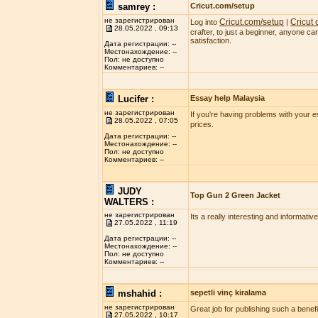
samrey :
Cricut.com/setup
не зарегистрирован
Cricut.com/setup
Cricut
Log into
|
28.05.2022 , 09:13
crafter, to just a beginner, anyone c
satisfaction.
Дата регистрации: --
Местонахождение: --
Пол: не доступно
Комментариев: --
Lucifer :
Essay help Malaysia
не зарегистрирован
If you're having problems with your 
28.05.2022 , 07:05
prices.
Дата регистрации: --
Местонахождение: --
Пол: не доступно
Комментариев: --
JUDY
Top Gun 2 Green Jacket
WALTERS :
не зарегистрирован
Its a really interesting and informativ
27.05.2022 , 11:19
Дата регистрации: --
Местонахождение: --
Пол: не доступно
Комментариев: --
mshahid :
sepetli vinç kiralama
не зарегистрирован
Great job for publishing such a benefic
27.05.2022 , 10:17