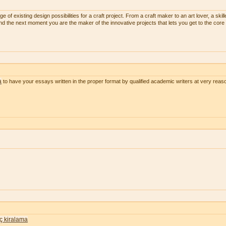
 of existing design possibilities for a craft project. From a craft maker to an art lover, a skill
and the next moment you are the maker of the innovative projects that lets you get to the core 
a
to have your essays written in the proper format by qualified academic writers at very reas
nç kiralama