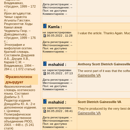
Владикавказ,
Дата регистрации: --
«Урсдон», 1999 – 172
Местонахождение: --
с.;
Пол: не доступно
Ирон æгъдæуттæ.
Комментариев: --
Чиныг сарæзта
Агънаты Гæстæн.
Рецензенттæ Ходы
Kamla :
Камал æмæ
Чеджемты Геор. –
не зарегистрирован
I value the article. Thanks Again. Mu
Дзæуджыхъæу,
30.05.2022 , 11:28
«Урсдон», 1999 – 176
с.;
Дата регистрации: --
Этнография и
Местонахождение: --
мифология осетин.
Пол: не доступно
Краткий словарь.
Комментариев: --
Составили Дзадзиев
А.Б., Дзуцев Х.В.,
Караев С.М. –
mshahid :
Anthony Scott Dietrich Gainesvill
Владикавказ, 1994 –
284 с. ( 1 072 статьи)
не зарегистрирован
The worst part of it was that the sof
30.05.2022 , 07:13
Gainesville VA
Фразеологион
Дата регистрации: --
дзырдуат
Местонахождение: --
Пол: не доступно
Фразеологический
Комментариев: --
словарь осетинского
языка. Составил
Дзабиты З. Т.
Редактор издания
mshahid :
Scott Dietrich Gainesville VA
Дзиццойты Ю. А.: 2-е
дополненное издание.
не зарегистрирован
They're produced by the very best deg
г. Цхинвал,
30.05.2022 , 06:41
Gainesville VA
Полиграфическое
Дата регистрации: --
производственное
Местонахождение: --
объединение РЮО,
Пол: не доступно
2003. – 448 с. (5 241
Комментариев: --
статя)