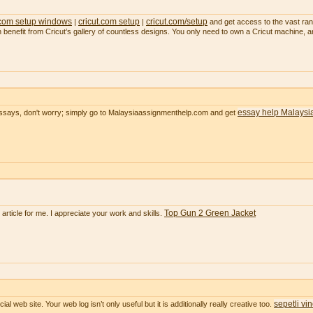
 com setup windows
cricut.com setup
cricut.com/setup
|
|
and get access to the vast range
an benefit from Cricut’s gallery of countless designs. You only need to own a Cricut machine, 
essay help Malaysi
essays, don't worry; simply go to Malaysiaassignmenthelp.com and get
Top Gun 2 Green Jacket
e article for me. I appreciate your work and skills.
sepetli vi
ial web site. Your web log isn’t only useful but it is additionally really creative too.