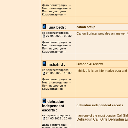
Дата регистрации: --
Местонахождение: --
Пол: не доступно
Комментариев: --
luna beth :
canon setup
не зарегистрирован
Canon ij printer provides an answer f
27.05.2022 , 08:32
Дата регистрации: --
Местонахождение: --
Пол: не доступно
Комментариев: --
mshahid :
Bitcode AI review
не зарегистрирован
I think this is an informative post and
25.05.2022 , 16:07
Дата регистрации: --
Местонахождение: --
Пол: не доступно
Комментариев: --
dehradun
dehradun independent escorts
independent
escorts :
не зарегистрирован
I am one of the most popular Call Gi
24.05.2022 , 20:06
Dehradun Call Girls
Dehradun Es
Дата регистрации: --
Местонахождение: --