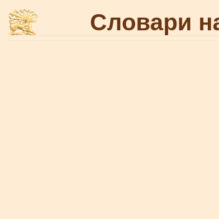
Словари н