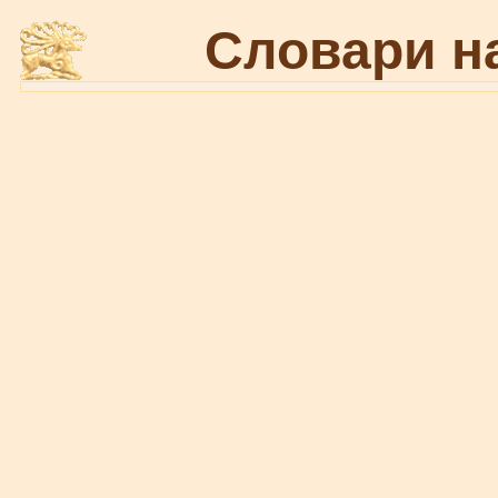
Словари н