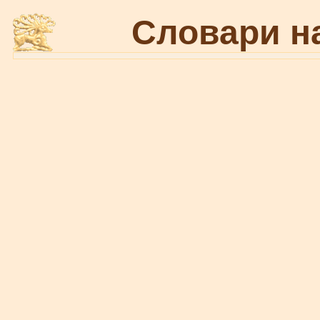
Словари н