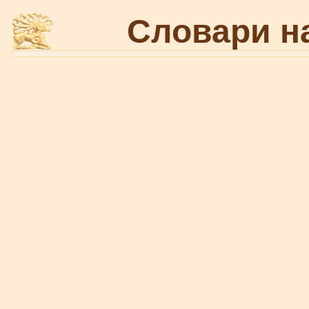
Словари н