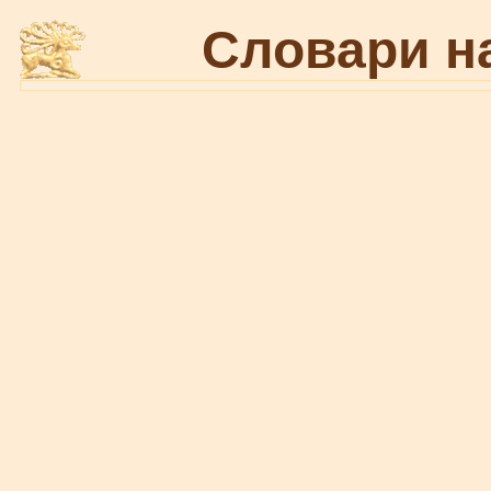
Словари н