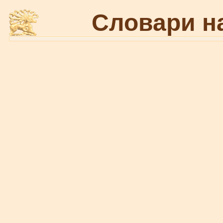
Словари н