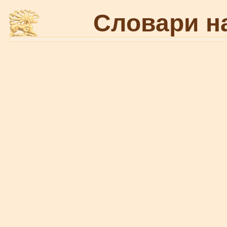
Словари н