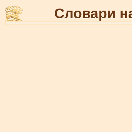
Словари н