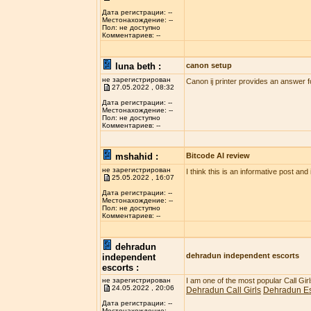
Дата регистрации: --
Местонахождение: --
Пол: не доступно
Комментариев: --
luna beth :
canon setup
не зарегистрирован
Canon ij printer provides an answer f
27.05.2022 , 08:32
Дата регистрации: --
Местонахождение: --
Пол: не доступно
Комментариев: --
mshahid :
Bitcode AI review
не зарегистрирован
I think this is an informative post and
25.05.2022 , 16:07
Дата регистрации: --
Местонахождение: --
Пол: не доступно
Комментариев: --
dehradun
dehradun independent escorts
independent
escorts :
не зарегистрирован
I am one of the most popular Call Gi
24.05.2022 , 20:06
Dehradun Call Girls
Dehradun Es
Дата регистрации: --
Местонахождение: --