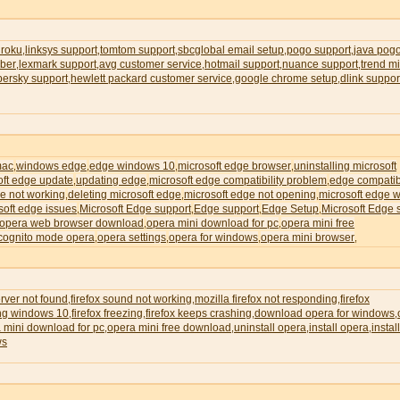
 roku
linksys support
tomtom support
sbcglobal email setup
pogo support
java pog
,
,
,
,
,
ber
lexmark support
avg customer service
hotmail support
nuance support
trend m
,
,
,
,
,
persky support
hewlett packard customer service
google chrome setup
dlink suppor
,
,
,
mac
windows edge
edge windows 10
microsoft edge browser
uninstalling microsoft
,
,
,
,
oft edge update
updating edge
microsoft edge compatibility problem
edge compatibi
,
,
,
e not working
deleting microsoft edge
microsoft edge not opening
microsoft edge wi
,
,
,
soft edge issues
Microsoft Edge support
Edge support
Edge Setup
Microsoft Edge 
,
,
,
,
opera web browser download
opera mini download for pc
opera mini free
,
,
cognito mode opera
opera settings
opera for windows
opera mini browser
,
,
,
,
erver not found
firefox sound not working
mozilla firefox not responding
firefox
,
,
,
ing windows 10
firefox freezing
firefox keeps crashing
download opera for windows
,
,
,
,
 mini download for pc
opera mini free download
uninstall opera
install opera
instal
,
,
,
,
ws