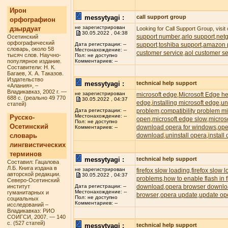
Ирон
messytyagi :
call support group
орфографион
не зарегистрирован
дзырдуат
Looking for Call Support Group, visit
30.05.2022 , 04:38
support number
arlo support
net
Осетинский
,
,
орфографический
support
toshiba support
amazon p
Дата регистрации: --
,
,
словарь, около 58
Местонахождение: --
customer service
aol customer se
,
тысяч слов. Научно-
Пол: не доступно
популярное издание.
Комментариев: --
Составители: Н. К.
Багаев, Х. А. Таказов.
Издательство
messytyagi :
technical help support
«Алания», –
Владикавказ, 2002 г. —
не зарегистрирован
microsoft edge
Microsoft Edge he
,
688 с. (реально 49 770
30.05.2022 , 04:37
edge
installing microsoft edge
un
,
,
статей)
problem
compatibility problem m
Дата регистрации: --
,
Местонахождение: --
Русско-
open
microsoft edge slow
micros
,
,
Пол: не доступно
Осетинский
download opera for windows
ope
,
Комментариев: --
словарь
download
uninstall opera
install
,
,
лингвистических
терминов
messytyagi :
technical help support
Составил: Гацалова
Л.Б. Книга издана в
не зарегистрирован
firefox slow loading
firefox slow 
,
авторской редакции.
30.05.2022 , 04:37
problems
how to enable flash in f
,
Северо-Осетинский
институт
download
opera browser downl
Дата регистрации: --
,
Местонахождение: --
гуманитарных и
browser
opera update
update op
,
,
Пол: не доступно
социальных
Комментариев: --
исследований –
Владикавказ: РИО
СОИГСИ, 2007. — 140
с. (527 статей)
messytyagi :
technical help support