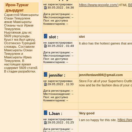
Ирон-Туркаг
не зарегистрирован
https://www.google.com/
B
HTML
30.05.2022 , 04:36
дзырдуат
Дата регистрации: --
Сарæзтой Мамсыраты
Местонахождение: --
Озкан Темурленк
Пол: не доступно
æмæ Мамсыраты
Комментариев: --
Озканы чызг Ирмæ
Темурленк.
Ныртæккæ дзы ис
5609 уацхъуыды.
slot :
slot
Куыст ма йыл цæуы.
не зарегистрирован
Осетинско-Турецкий
It also has the hottest games that are t
30.05.2022 , 01:49
словарь. Составили
Мамсыраты Озкан
Дата регистрации: --
Темурленк и
Местонахождение: --
Мамсыраты Ирма
Пол: не доступно
Темурленк. В
Комментариев: --
настоящее время
содержит 5609 статей.
В стадии разработки.
jennifer :
jenniferdave004@gmail.com
не зарегистрирован
Store For all of your Superhero Outfi
29.05.2022 , 11:33
now and be the fashion diva of your c
Дата регистрации: --
Местонахождение: --
Пол: не доступно
Комментариев: --
LJean :
Very good
не зарегистрирован
https://
I am so happy for this site.
29.05.2022 , 01:25
Дата регистрации: --