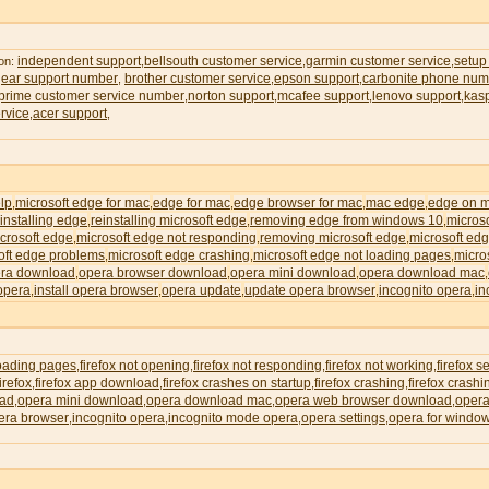
independent support
bellsouth customer service
garmin customer service
setup
 on:
,
,
,
gear support number
brother customer service
epson support
carbonite phone num
,
,
,
rime customer service number
norton support
mcafee support
lenovo support
kas
,
,
,
,
rvice
acer support
,
,
lp
microsoft edge for mac
edge for mac
edge browser for mac
mac edge
edge on 
,
,
,
,
,
installing edge
reinstalling microsoft edge
removing edge from windows 10
micros
,
,
,
icrosoft edge
microsoft edge not responding
removing microsoft edge
microsoft edg
,
,
,
oft edge problems
microsoft edge crashing
microsoft edge not loading pages
micro
,
,
,
ra download
opera browser download
opera mini download
opera download mac
,
,
,
,
 opera
install opera browser
opera update
update opera browser
incognito opera
in
,
,
,
,
,
loading pages
firefox not opening
firefox not responding
firefox not working
firefox s
,
,
,
,
irefox
firefox app download
firefox crashes on startup
firefox crashing
firefox crash
,
,
,
,
oad
opera mini download
opera download mac
opera web browser download
opera
,
,
,
,
era browser
incognito opera
incognito mode opera
opera settings
opera for windo
,
,
,
,