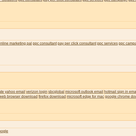
nline marketing pal
ppc consultant
pay per click consultant
ppc services
ppc camp
ate yahoo email
verizon login
sbcglobal
microsoft outlook email
hotmail sign in ema
web browser download
firefox download
microsoft edge for mac
google chrome do
oogle