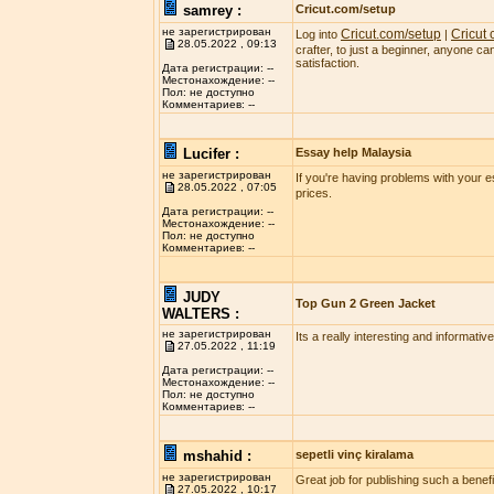
samrey :
Cricut.com/setup
не зарегистрирован
Cricut.com/setup
Cricut
Log into
|
28.05.2022 , 09:13
crafter, to just a beginner, anyone c
satisfaction.
Дата регистрации: --
Местонахождение: --
Пол: не доступно
Комментариев: --
Lucifer :
Essay help Malaysia
не зарегистрирован
If you're having problems with your 
28.05.2022 , 07:05
prices.
Дата регистрации: --
Местонахождение: --
Пол: не доступно
Комментариев: --
JUDY
Top Gun 2 Green Jacket
WALTERS :
не зарегистрирован
Its a really interesting and informativ
27.05.2022 , 11:19
Дата регистрации: --
Местонахождение: --
Пол: не доступно
Комментариев: --
mshahid :
sepetli vinç kiralama
не зарегистрирован
Great job for publishing such a benefic
27.05.2022 , 10:17