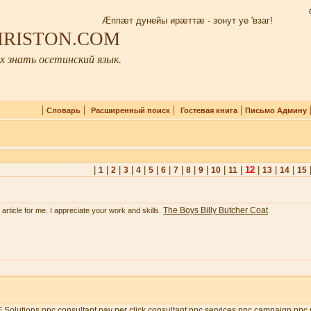
Æппæт дунейы ирæттæ - зонут уе 'взаг!
 IRISTON.COM
 знать осетинский язык.
|
|
|
|
Словарь
Расширенный поиск
Гостевая книга
Письмо Админу
|
|
|
|
|
|
|
|
|
|
|
|
12
|
|
|
1
2
3
4
5
6
7
8
9
10
11
13
14
15
The Boys Billy Butcher Coat
e article for me. I appreciate your work and skills.
 Solutions
ppc consultant
pay per click consultant
ppc services
ppc campaign
ppc