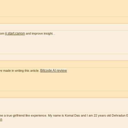
ij.start.canon
from
and improve insight. .
Bitcode AI review
e made in writing this article.
 me a true girlfriend like experience. My name is Komal Das and I am 22 years old Dehradun 
un