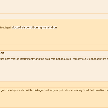
ducted air conditioning installation
ch obliged.
e VA
tware only worked intermittently and the data was not accurate. You obviously canot confront 
ree developers who will be distinguished for your polo dress creating. You'll find polo Ron 