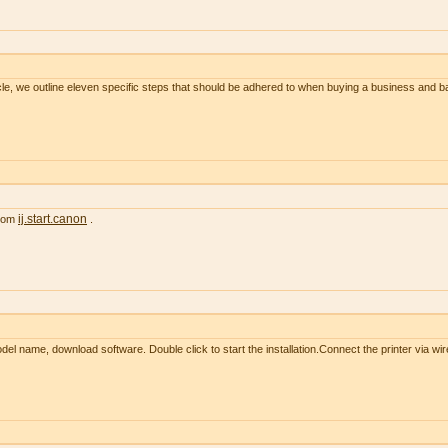
le, we outline eleven specific steps that should be adhered to when buying a business and 
ij.start.canon
from
.
l name, download software. Double click to start the installation.Connect the printer via wir