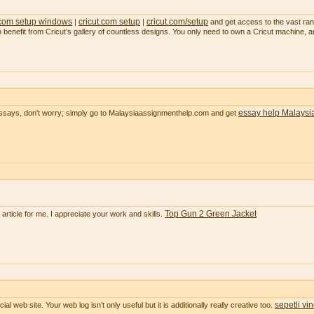
 com setup windows
cricut.com setup
cricut.com/setup
|
|
and get access to the vast range
an benefit from Cricut’s gallery of countless designs. You only need to own a Cricut machine, 
essay help Malaysi
essays, don't worry; simply go to Malaysiaassignmenthelp.com and get
Top Gun 2 Green Jacket
e article for me. I appreciate your work and skills.
sepetli vi
ial web site. Your web log isn’t only useful but it is additionally really creative too.