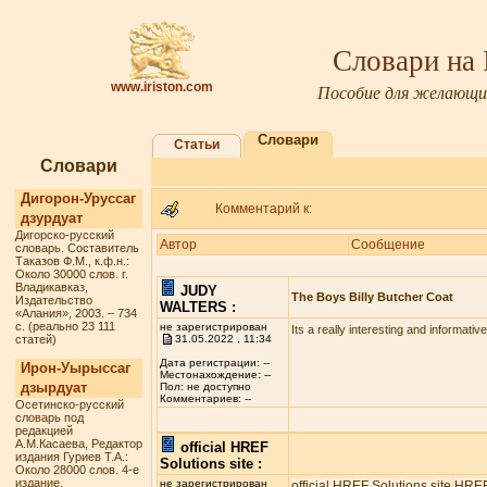
Словари на
www.iriston.com
Пособие для желающих
Словари
Статьи
Словари
Дигорон-Уруссаг
Комментарий к:
дзурдуат
Дигорско-русский
Автор
Сообщение
словарь. Составитель
Таказов Ф.М., к.ф.н.:
Около 30000 слов. г.
Владикавказ,
JUDY
The Boys Billy Butcher Coat
Издательство
WALTERS :
«Алания», 2003. – 734
с. (реально 23 111
не зарегистрирован
Its a really interesting and informativ
статей)
31.05.2022 , 11:34
Дата регистрации: --
Ирон-Уырыссаг
Местонахождение: --
дзырдуат
Пол: не доступно
Комментариев: --
Осетинско-русский
словарь под
редакцией
А.М.Касаева, Редактор
official HREF
издания Гуриев Т.А.:
Solutions site :
Около 28000 слов. 4-е
издание.
не зарегистрирован
official HREF Solutions site
HREF