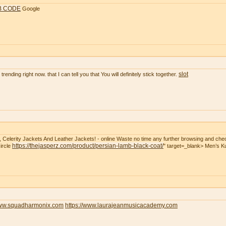
B CODE
Google
slot
rending right now. that I can tell you that You will definitely stick together.
t, Celerity Jackets And Leather Jackets! - online Waste no time any further browsing and che
https://thejasperz.com/product/persian-lamb-black-coat/
ircle
" target=_blank> Men’s 
www.squadharmonix.com
https://www.laurajeanmusicacademy.com