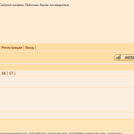
Светлой памяти Таболова Акима посвящается.
|
|
|
Регистрация
Вход
|
|
|
16
17
 management
ppc advertising services
ppc marketing services
ppc company