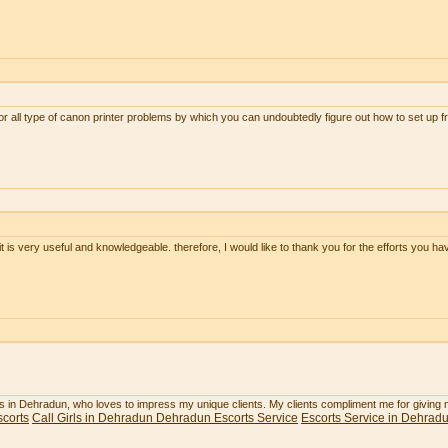
or all type of canon printer problems by which you can undoubtedly figure out how to set up 
 it is very useful and knowledgeable. therefore, I would like to thank you for the efforts you hav
rls in Dehradun, who loves to impress my unique clients. My clients compliment me for giving
corts
Call Girls in Dehradun
Dehradun Escorts Service
Escorts Service in Dehrad