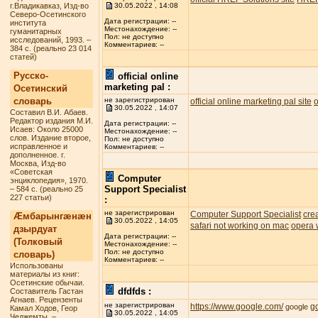
г.Владикавказ, Изд-во
30.05.2022 , 14:08
Северо-Осетинского
Дата регистрации: --
института
Местонахождение: --
гуманитарных
Пол: не доступно
исследований, 1993. –
Комментариев: --
384 с. (реально 23 014
статей)
Русско-
official online
marketing pal :
Осетинский
словарь
не зарегистрирован
official online marketing pal site
o
30.05.2022 , 14:07
Составил В.И. Абаев.
Редактор издания М.И.
Дата регистрации: --
Исаев: Около 25000
Местонахождение: --
слов. Издание второе,
Пол: не доступно
исправленное и
Комментариев: --
дополненное. г.
Москва, Изд-во
«Советская
Computer
энциклопедия», 1970.
Support Specialist
– 584 с. (реально 25
227 статьи)
:
не зарегистрирован
Computer Support Specialist
cre
Æмбарынгæнæн
30.05.2022 , 14:05
safari not working on mac
opera 
дзырдуат
Дата регистрации: --
(Толковый
Местонахождение: --
Пол: не доступно
словарь)
Комментариев: --
Использованы
материалы из книг:
Осетинские обычаи.
dfdfds :
Составитель Гастан
Агнаев. Рецензенты
не зарегистрирован
https://www.google.com/
g
google
Камал Ходов, Геор
30.05.2022 , 14:05
Чеджемты. –