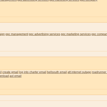
aign
ppc management
ppc advertising services
ppc marketing services
ppc compa
il
create gmail
log into charter email
bellsouth email
att internet outage
roadrunner 
wnload
aol email