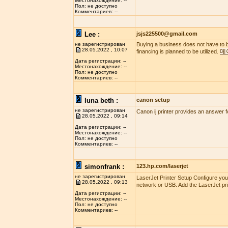
Местонахождение: --
Пол: не доступно
Комментариев: --
Lee :
jsjs225500@gmail.com
не зарегистрирован
Buying a business does not have to b
28.05.2022 , 10:07
메
financing is planned to be utilized.
Дата регистрации: --
Местонахождение: --
Пол: не доступно
Комментариев: --
luna beth :
canon setup
не зарегистрирован
Canon ij printer provides an answer f
28.05.2022 , 09:14
Дата регистрации: --
Местонахождение: --
Пол: не доступно
Комментариев: --
simonfrank :
123.hp.com/laserjet
не зарегистрирован
LaserJet Printer Setup Configure you
28.05.2022 , 09:13
network or USB. Add the LaserJet pri
Дата регистрации: --
Местонахождение: --
Пол: не доступно
Комментариев: --