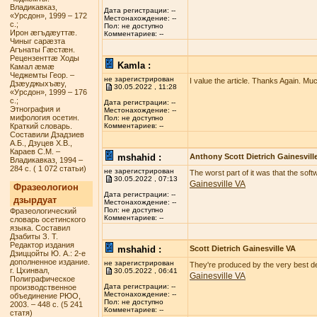
Владикавказ,
Дата регистрации: --
«Урсдон», 1999 – 172
Местонахождение: --
с.;
Пол: не доступно
Ирон æгъдæуттæ.
Комментариев: --
Чиныг сарæзта
Агънаты Гæстæн.
Рецензенттæ Ходы
Kamla :
Камал æмæ
Чеджемты Геор. –
не зарегистрирован
I value the article. Thanks Again. Mu
Дзæуджыхъæу,
30.05.2022 , 11:28
«Урсдон», 1999 – 176
с.;
Дата регистрации: --
Этнография и
Местонахождение: --
мифология осетин.
Пол: не доступно
Краткий словарь.
Комментариев: --
Составили Дзадзиев
А.Б., Дзуцев Х.В.,
Караев С.М. –
mshahid :
Anthony Scott Dietrich Gainesvill
Владикавказ, 1994 –
284 с. ( 1 072 статьи)
не зарегистрирован
The worst part of it was that the sof
30.05.2022 , 07:13
Gainesville VA
Фразеологион
Дата регистрации: --
дзырдуат
Местонахождение: --
Пол: не доступно
Фразеологический
Комментариев: --
словарь осетинского
языка. Составил
Дзабиты З. Т.
Редактор издания
mshahid :
Scott Dietrich Gainesville VA
Дзиццойты Ю. А.: 2-е
дополненное издание.
не зарегистрирован
They're produced by the very best deg
г. Цхинвал,
30.05.2022 , 06:41
Gainesville VA
Полиграфическое
Дата регистрации: --
производственное
Местонахождение: --
объединение РЮО,
Пол: не доступно
2003. – 448 с. (5 241
Комментариев: --
статя)