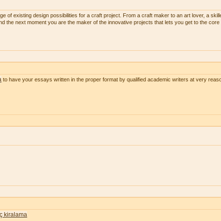
 of existing design possibilities for a craft project. From a craft maker to an art lover, a skill
and the next moment you are the maker of the innovative projects that lets you get to the core 
a
to have your essays written in the proper format by qualified academic writers at very reas
nç kiralama