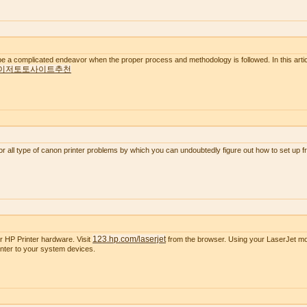
e a complicated endeavor when the proper process and methodology is followed. In this artic
이저토토사이트추천
or all type of canon printer problems by which you can undoubtedly figure out how to set up 
123.hp.com/laserjet
r HP Printer hardware. Visit
from the browser. Using your LaserJet mode
nter to your system devices.