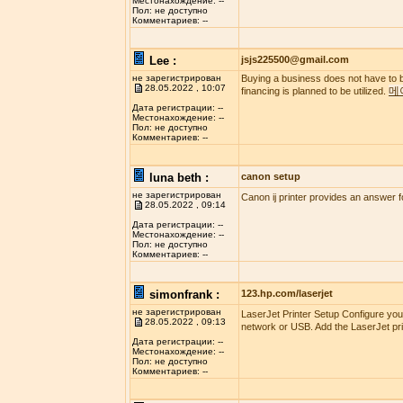
Местонахождение: --
Пол: не доступно
Комментариев: --
Lee :
jsjs225500@gmail.com
не зарегистрирован
Buying a business does not have to b
28.05.2022 , 10:07
메
financing is planned to be utilized.
Дата регистрации: --
Местонахождение: --
Пол: не доступно
Комментариев: --
luna beth :
canon setup
не зарегистрирован
Canon ij printer provides an answer f
28.05.2022 , 09:14
Дата регистрации: --
Местонахождение: --
Пол: не доступно
Комментариев: --
simonfrank :
123.hp.com/laserjet
не зарегистрирован
LaserJet Printer Setup Configure you
28.05.2022 , 09:13
network or USB. Add the LaserJet pri
Дата регистрации: --
Местонахождение: --
Пол: не доступно
Комментариев: --