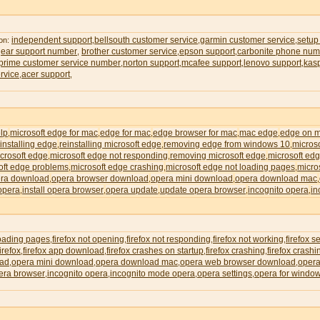
independent support
bellsouth customer service
garmin customer service
setup
 on:
,
,
,
gear support number
brother customer service
epson support
carbonite phone num
,
,
,
rime customer service number
norton support
mcafee support
lenovo support
kas
,
,
,
,
rvice
acer support
,
,
lp
microsoft edge for mac
edge for mac
edge browser for mac
mac edge
edge on 
,
,
,
,
,
installing edge
reinstalling microsoft edge
removing edge from windows 10
micros
,
,
,
icrosoft edge
microsoft edge not responding
removing microsoft edge
microsoft edg
,
,
,
oft edge problems
microsoft edge crashing
microsoft edge not loading pages
micro
,
,
,
ra download
opera browser download
opera mini download
opera download mac
,
,
,
,
 opera
install opera browser
opera update
update opera browser
incognito opera
in
,
,
,
,
,
loading pages
firefox not opening
firefox not responding
firefox not working
firefox s
,
,
,
,
irefox
firefox app download
firefox crashes on startup
firefox crashing
firefox crash
,
,
,
,
oad
opera mini download
opera download mac
opera web browser download
opera
,
,
,
,
era browser
incognito opera
incognito mode opera
opera settings
opera for windo
,
,
,
,