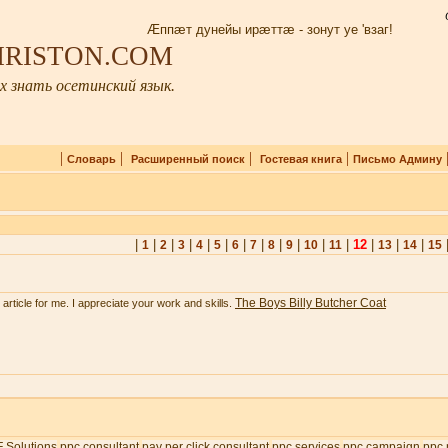
Æппæт дунейы ирæттæ - зонут уе 'взаг!
 IRISTON.COM
 знать осетинский язык.
|
|
|
|
Словарь
Расширенный поиск
Гостевая книга
Письмо Админу
|
|
|
|
|
|
|
|
|
|
|
|
12
|
|
|
1
2
3
4
5
6
7
8
9
10
11
13
14
15
The Boys Billy Butcher Coat
e article for me. I appreciate your work and skills.
 Solutions
ppc consultant
pay per click consultant
ppc services
ppc campaign
ppc