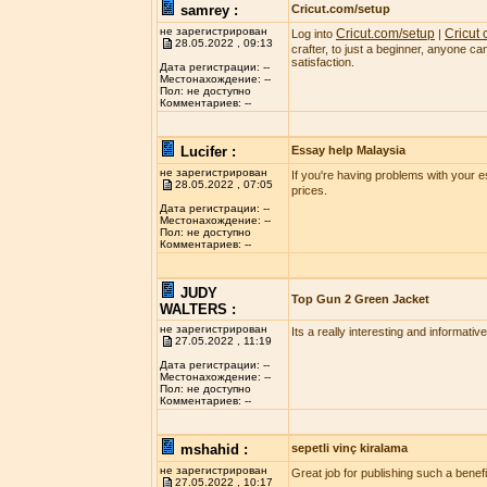
samrey :
Cricut.com/setup
не зарегистрирован
Cricut.com/setup
Cricut
Log into
|
28.05.2022 , 09:13
crafter, to just a beginner, anyone c
satisfaction.
Дата регистрации: --
Местонахождение: --
Пол: не доступно
Комментариев: --
Lucifer :
Essay help Malaysia
не зарегистрирован
If you're having problems with your 
28.05.2022 , 07:05
prices.
Дата регистрации: --
Местонахождение: --
Пол: не доступно
Комментариев: --
JUDY
Top Gun 2 Green Jacket
WALTERS :
не зарегистрирован
Its a really interesting and informativ
27.05.2022 , 11:19
Дата регистрации: --
Местонахождение: --
Пол: не доступно
Комментариев: --
mshahid :
sepetli vinç kiralama
не зарегистрирован
Great job for publishing such a benefic
27.05.2022 , 10:17