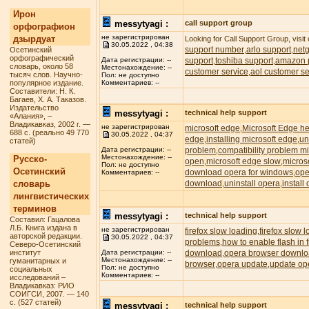
Ирон
messytyagi :
call support group
орфографион
не зарегистрирован
дзырдуат
Looking for Call Support Group, visit
30.05.2022 , 04:38
support number
arlo support
net
Осетинский
,
,
орфографический
support
toshiba support
amazon p
Дата регистрации: --
,
,
словарь, около 58
Местонахождение: --
customer service
aol customer se
,
тысяч слов. Научно-
Пол: не доступно
популярное издание.
Комментариев: --
Составители: Н. К.
Багаев, Х. А. Таказов.
Издательство
messytyagi :
technical help support
«Алания», –
Владикавказ, 2002 г. —
не зарегистрирован
microsoft edge
Microsoft Edge he
,
688 с. (реально 49 770
30.05.2022 , 04:37
edge
installing microsoft edge
un
,
,
статей)
problem
compatibility problem m
Дата регистрации: --
,
Местонахождение: --
Русско-
open
microsoft edge slow
micros
,
,
Пол: не доступно
Осетинский
download opera for windows
ope
,
Комментариев: --
словарь
download
uninstall opera
install
,
,
лингвистических
терминов
messytyagi :
technical help support
Составил: Гацалова
Л.Б. Книга издана в
не зарегистрирован
firefox slow loading
firefox slow 
,
авторской редакции.
30.05.2022 , 04:37
problems
how to enable flash in f
,
Северо-Осетинский
институт
download
opera browser downl
Дата регистрации: --
,
Местонахождение: --
гуманитарных и
browser
opera update
update op
,
,
Пол: не доступно
социальных
Комментариев: --
исследований –
Владикавказ: РИО
СОИГСИ, 2007. — 140
с. (527 статей)
messytyagi :
technical help support