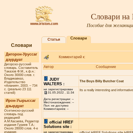
Словари на
www.iriston.com
Пособие для желающих
Словари
Статьи
Словари
Дигорон-Уруссаг
Комментарий к:
дзурдуат
Дигорско-русский
Автор
Сообщение
словарь. Составитель
Таказов Ф.М., к.ф.н.:
Около 30000 слов. г.
Владикавказ,
JUDY
The Boys Billy Butcher Coat
Издательство
WALTERS :
«Алания», 2003. – 734
с. (реально 23 111
не зарегистрирован
Its a really interesting and informativ
статей)
31.05.2022 , 11:34
Дата регистрации: --
Ирон-Уырыссаг
Местонахождение: --
дзырдуат
Пол: не доступно
Комментариев: --
Осетинско-русский
словарь под
редакцией
А.М.Касаева, Редактор
official HREF
издания Гуриев Т.А.:
Solutions site :
Около 28000 слов. 4-е
издание.
не зарегистрирован
official HREF Solutions site
HREF