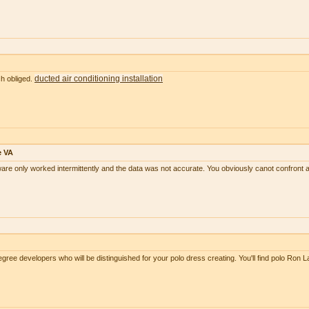
ducted air conditioning installation
ch obliged.
e VA
tware only worked intermittently and the data was not accurate. You obviously canot confront 
ree developers who will be distinguished for your polo dress creating. You'll find polo Ron 