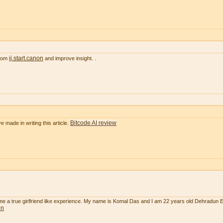
ij.start.canon
from
and improve insight. .
Bitcode AI review
e made in writing this article.
 me a true girlfriend like experience. My name is Komal Das and I am 22 years old Dehradun 
un