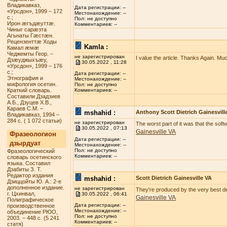
Владикавказ,
Дата регистрации: --
«Урсдон», 1999 – 172
Местонахождение: --
с.;
Пол: не доступно
Ирон æгъдæуттæ.
Комментариев: --
Чиныг сарæзта
Агънаты Гæстæн.
Рецензенттæ Ходы
Kamla :
Камал æмæ
Чеджемты Геор. –
не зарегистрирован
I value the article. Thanks Again. Mu
Дзæуджыхъæу,
30.05.2022 , 11:28
«Урсдон», 1999 – 176
с.;
Дата регистрации: --
Этнография и
Местонахождение: --
мифология осетин.
Пол: не доступно
Краткий словарь.
Комментариев: --
Составили Дзадзиев
А.Б., Дзуцев Х.В.,
Караев С.М. –
mshahid :
Anthony Scott Dietrich Gainesvill
Владикавказ, 1994 –
284 с. ( 1 072 статьи)
не зарегистрирован
The worst part of it was that the sof
30.05.2022 , 07:13
Gainesville VA
Фразеологион
Дата регистрации: --
дзырдуат
Местонахождение: --
Пол: не доступно
Фразеологический
Комментариев: --
словарь осетинского
языка. Составил
Дзабиты З. Т.
Редактор издания
mshahid :
Scott Dietrich Gainesville VA
Дзиццойты Ю. А.: 2-е
дополненное издание.
не зарегистрирован
They're produced by the very best deg
г. Цхинвал,
30.05.2022 , 06:41
Gainesville VA
Полиграфическое
Дата регистрации: --
производственное
Местонахождение: --
объединение РЮО,
Пол: не доступно
2003. – 448 с. (5 241
Комментариев: --
статя)