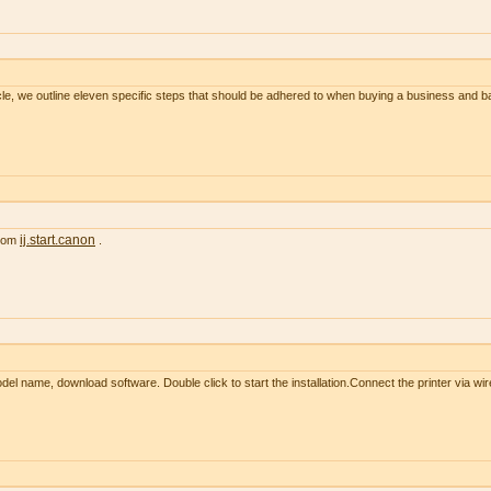
le, we outline eleven specific steps that should be adhered to when buying a business and 
ij.start.canon
from
.
l name, download software. Double click to start the installation.Connect the printer via wir