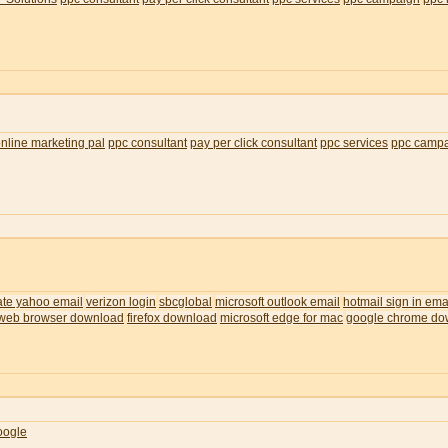
nline marketing pal
ppc consultant
pay per click consultant
ppc services
ppc camp
ate yahoo email
verizon login
sbcglobal
microsoft outlook email
hotmail sign in ema
web browser download
firefox download
microsoft edge for mac
google chrome do
oogle