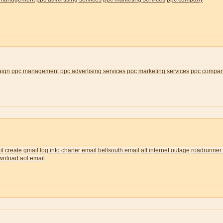
aign
ppc management
ppc advertising services
ppc marketing services
ppc compa
il
create gmail
log into charter email
bellsouth email
att internet outage
roadrunner 
wnload
aol email