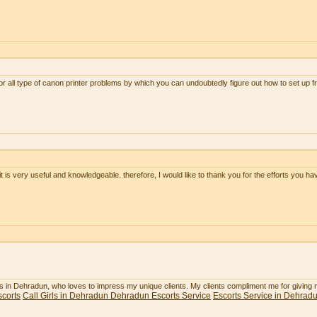
or all type of canon printer problems by which you can undoubtedly figure out how to set up 
 it is very useful and knowledgeable. therefore, I would like to thank you for the efforts you hav
rls in Dehradun, who loves to impress my unique clients. My clients compliment me for giving
corts
Call Girls in Dehradun
Dehradun Escorts Service
Escorts Service in Dehrad