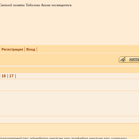
Светлой памяти Таболова Акима посвящается.
|
|
|
Регистрация
Вход
|
|
|
16
17
 management
ppc advertising services
ppc marketing services
ppc company