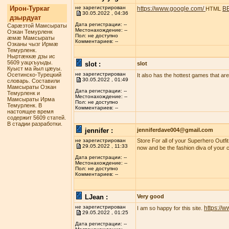
Ирон-Туркаг
не зарегистрирован
https://www.google.com/
B
HTML
30.05.2022 , 04:36
дзырдуат
Дата регистрации: --
Сарæзтой Мамсыраты
Местонахождение: --
Озкан Темурленк
Пол: не доступно
æмæ Мамсыраты
Комментариев: --
Озканы чызг Ирмæ
Темурленк.
Ныртæккæ дзы ис
5609 уацхъуыды.
slot :
slot
Куыст ма йыл цæуы.
не зарегистрирован
Осетинско-Турецкий
It also has the hottest games that are t
30.05.2022 , 01:49
словарь. Составили
Мамсыраты Озкан
Дата регистрации: --
Темурленк и
Местонахождение: --
Мамсыраты Ирма
Пол: не доступно
Темурленк. В
Комментариев: --
настоящее время
содержит 5609 статей.
В стадии разработки.
jennifer :
jenniferdave004@gmail.com
не зарегистрирован
Store For all of your Superhero Outfi
29.05.2022 , 11:33
now and be the fashion diva of your c
Дата регистрации: --
Местонахождение: --
Пол: не доступно
Комментариев: --
LJean :
Very good
не зарегистрирован
https://
I am so happy for this site.
29.05.2022 , 01:25
Дата регистрации: --