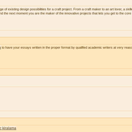
 of existing design possibilities for a craft project. From a craft maker to an art lover, a skill
and the next moment you are the maker of the innovative projects that lets you get to the core 
a
to have your essays written in the proper format by qualified academic writers at very reas
nç kiralama