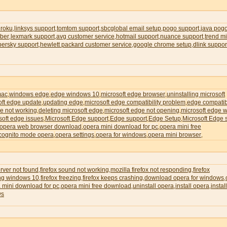
 roku
linksys support
tomtom support
sbcglobal email setup
pogo support
java pog
,
,
,
,
,
ber
lexmark support
avg customer service
hotmail support
nuance support
trend m
,
,
,
,
,
persky support
hewlett packard customer service
google chrome setup
dlink suppor
,
,
,
mac
windows edge
edge windows 10
microsoft edge browser
uninstalling microsoft
,
,
,
,
oft edge update
updating edge
microsoft edge compatibility problem
edge compatibi
,
,
,
e not working
deleting microsoft edge
microsoft edge not opening
microsoft edge wi
,
,
,
soft edge issues
Microsoft Edge support
Edge support
Edge Setup
Microsoft Edge 
,
,
,
,
opera web browser download
opera mini download for pc
opera mini free
,
,
cognito mode opera
opera settings
opera for windows
opera mini browser
,
,
,
,
erver not found
firefox sound not working
mozilla firefox not responding
firefox
,
,
,
ing windows 10
firefox freezing
firefox keeps crashing
download opera for windows
,
,
,
,
 mini download for pc
opera mini free download
uninstall opera
install opera
instal
,
,
,
,
ws