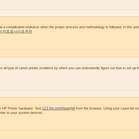
e a complicated endeavor when the proper process and methodology is followed. In this artic
이저토토사이트추천
or all type of canon printer problems by which you can undoubtedly figure out how to set up 
123.hp.com/laserjet
r HP Printer hardware. Visit
from the browser. Using your LaserJet mode
nter to your system devices.