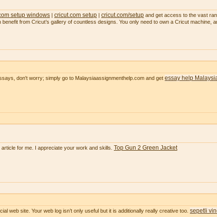
 com setup windows
cricut.com setup
cricut.com/setup
|
|
and get access to the vast range
an benefit from Cricut’s gallery of countless designs. You only need to own a Cricut machine, 
essay help Malaysi
essays, don't worry; simply go to Malaysiaassignmenthelp.com and get
Top Gun 2 Green Jacket
e article for me. I appreciate your work and skills.
sepetli vi
ial web site. Your web log isn’t only useful but it is additionally really creative too.