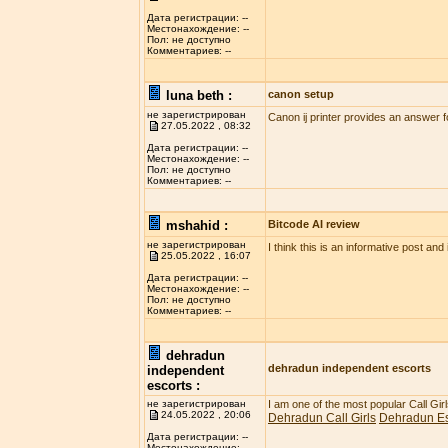
Дата регистрации: --
Местонахождение: --
Пол: не доступно
Комментариев: --
luna beth :
canon setup
не зарегистрирован
Canon ij printer provides an answer f
27.05.2022 , 08:32
Дата регистрации: --
Местонахождение: --
Пол: не доступно
Комментариев: --
mshahid :
Bitcode AI review
не зарегистрирован
I think this is an informative post and
25.05.2022 , 16:07
Дата регистрации: --
Местонахождение: --
Пол: не доступно
Комментариев: --
dehradun
dehradun independent escorts
independent
escorts :
не зарегистрирован
I am one of the most popular Call Gi
24.05.2022 , 20:06
Dehradun Call Girls
Dehradun Es
Дата регистрации: --
Местонахождение: --