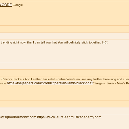
B CODE
Google
slot
rending right now. that I can tell you that You will definitely stick together.
t, Celerity Jackets And Leather Jackets! - online Waste no time any further browsing and che
https://thejasperz.com/product/persian-lamb-black-coat/
ircle
" target=_blank> Men’s 
www.squadharmonix.com
https://www.laurajeanmusicacademy.com