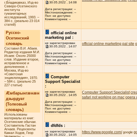
г.Владикавказ, Изд-во
30.05.2022 , 14:08
Северо-Осетинского
Дата регистрации: --
института
Местонахождение: --
гуманитарных
Пол: не доступно
исследований, 1993. –
Комментариев: --
384 с. (реально 23 014
статей)
Русско-
official online
marketing pal :
Осетинский
словарь
не зарегистрирован
official online marketing pal site
o
30.05.2022 , 14:07
Составил В.И. Абаев.
Редактор издания М.И.
Дата регистрации: --
Исаев: Около 25000
Местонахождение: --
слов. Издание второе,
Пол: не доступно
исправленное и
Комментариев: --
дополненное. г.
Москва, Изд-во
«Советская
Computer
энциклопедия», 1970.
Support Specialist
– 584 с. (реально 25
227 статьи)
:
не зарегистрирован
Computer Support Specialist
cre
Æмбарынгæнæн
30.05.2022 , 14:05
safari not working on mac
opera 
дзырдуат
Дата регистрации: --
(Толковый
Местонахождение: --
Пол: не доступно
словарь)
Комментариев: --
Использованы
материалы из книг:
Осетинские обычаи.
dfdfds :
Составитель Гастан
Агнаев. Рецензенты
не зарегистрирован
https://www.google.com/
g
google
Камал Ходов, Геор
30.05.2022 , 14:05
Чеджемты. –