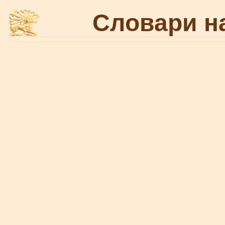
Словари н