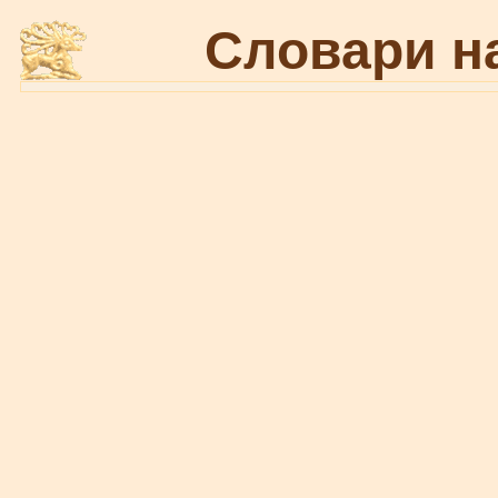
Словари н