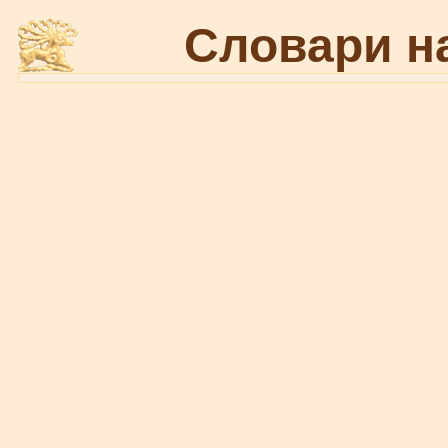
Словари н