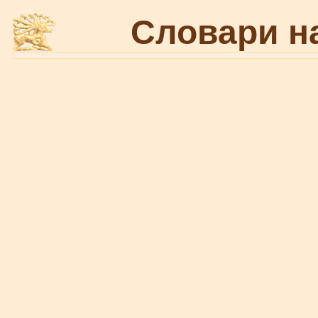
Словари н