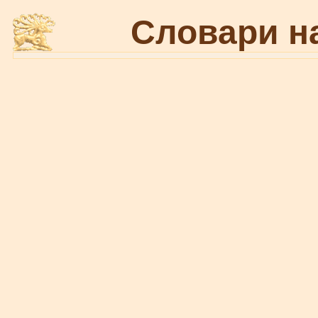
Словари н