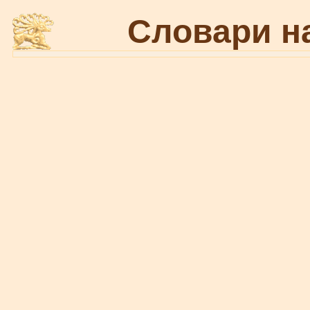
Словари н