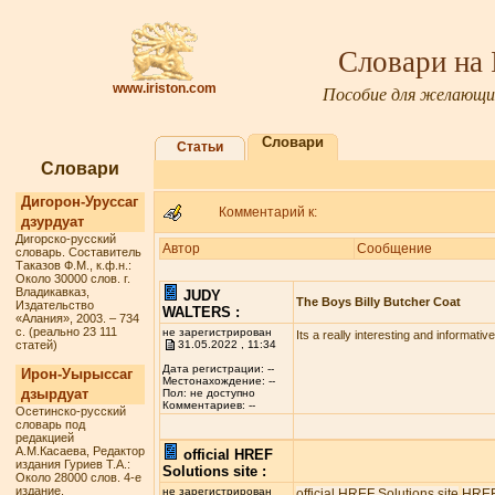
Словари на
www.iriston.com
Пособие для желающих
Словари
Статьи
Словари
Дигорон-Уруссаг
Комментарий к:
дзурдуат
Дигорско-русский
Автор
Сообщение
словарь. Составитель
Таказов Ф.М., к.ф.н.:
Около 30000 слов. г.
Владикавказ,
JUDY
The Boys Billy Butcher Coat
Издательство
WALTERS :
«Алания», 2003. – 734
с. (реально 23 111
не зарегистрирован
Its a really interesting and informativ
статей)
31.05.2022 , 11:34
Дата регистрации: --
Ирон-Уырыссаг
Местонахождение: --
дзырдуат
Пол: не доступно
Комментариев: --
Осетинско-русский
словарь под
редакцией
А.М.Касаева, Редактор
official HREF
издания Гуриев Т.А.:
Solutions site :
Около 28000 слов. 4-е
издание.
не зарегистрирован
official HREF Solutions site
HREF