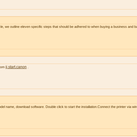
le, we outline eleven specific steps that should be adhered to when buying a business and 
ij.start.canon
from
.
l name, download software. Double click to start the installation.Connect the printer via wir