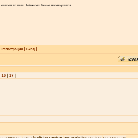
Светлой памяти Таболова Акима посвящается.
|
|
|
Регистрация
Вход
|
|
|
16
17
 management
ppc advertising services
ppc marketing services
ppc company