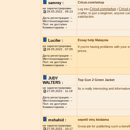
samrey :
Cricut.com/setup
не зарегистрирован
Cricut.com/setup
Cricut
Log into
|
28.05.2022 , 09:13
crafter, to just a beginner, anyone c
satisfaction.
Дата регистрации: --
Местонахождение: --
Пол: не доступно
Комментариев: --
Lucifer :
Essay help Malaysia
не зарегистрирован
If you're having problems with your 
28.05.2022 , 07:05
prices.
Дата регистрации: --
Местонахождение: --
Пол: не доступно
Комментариев: --
JUDY
Top Gun 2 Green Jacket
WALTERS :
не зарегистрирован
Its a really interesting and informativ
27.05.2022 , 11:19
Дата регистрации: --
Местонахождение: --
Пол: не доступно
Комментариев: --
mshahid :
sepetli vinç kiralama
не зарегистрирован
Great job for publishing such a benefic
27.05.2022 , 10:17