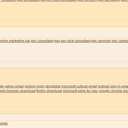
nline marketing pal
ppc consultant
pay per click consultant
ppc services
ppc camp
ate yahoo email
verizon login
sbcglobal
microsoft outlook email
hotmail sign in ema
web browser download
firefox download
microsoft edge for mac
google chrome do
oogle