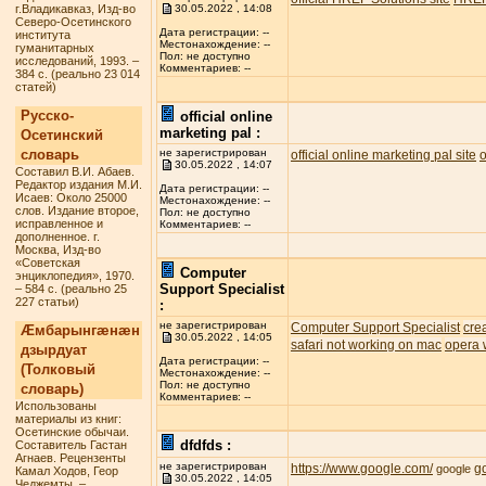
г.Владикавказ, Изд-во
30.05.2022 , 14:08
Северо-Осетинского
Дата регистрации: --
института
Местонахождение: --
гуманитарных
Пол: не доступно
исследований, 1993. –
Комментариев: --
384 с. (реально 23 014
статей)
Русско-
official online
marketing pal :
Осетинский
словарь
не зарегистрирован
official online marketing pal site
o
30.05.2022 , 14:07
Составил В.И. Абаев.
Редактор издания М.И.
Дата регистрации: --
Исаев: Около 25000
Местонахождение: --
слов. Издание второе,
Пол: не доступно
исправленное и
Комментариев: --
дополненное. г.
Москва, Изд-во
«Советская
Computer
энциклопедия», 1970.
Support Specialist
– 584 с. (реально 25
227 статьи)
:
не зарегистрирован
Computer Support Specialist
cre
Æмбарынгæнæн
30.05.2022 , 14:05
safari not working on mac
opera 
дзырдуат
Дата регистрации: --
(Толковый
Местонахождение: --
Пол: не доступно
словарь)
Комментариев: --
Использованы
материалы из книг:
Осетинские обычаи.
dfdfds :
Составитель Гастан
Агнаев. Рецензенты
не зарегистрирован
https://www.google.com/
g
google
Камал Ходов, Геор
30.05.2022 , 14:05
Чеджемты. –