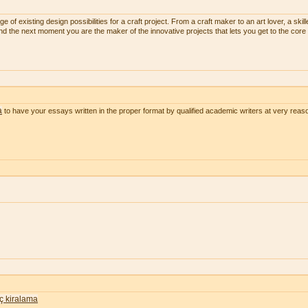
 of existing design possibilities for a craft project. From a craft maker to an art lover, a skill
and the next moment you are the maker of the innovative projects that lets you get to the core 
a
to have your essays written in the proper format by qualified academic writers at very reas
nç kiralama