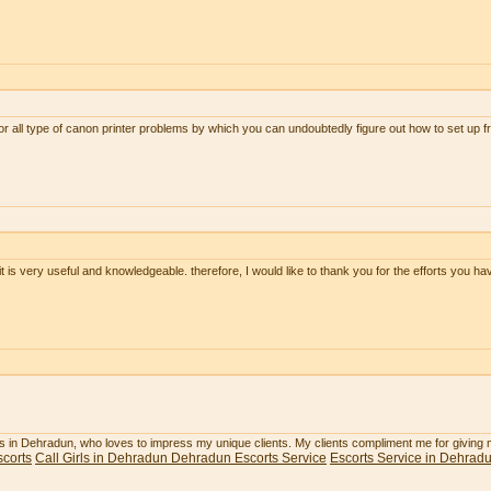
or all type of canon printer problems by which you can undoubtedly figure out how to set up 
 it is very useful and knowledgeable. therefore, I would like to thank you for the efforts you hav
rls in Dehradun, who loves to impress my unique clients. My clients compliment me for giving
corts
Call Girls in Dehradun
Dehradun Escorts Service
Escorts Service in Dehrad