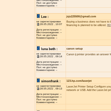
Местонахождение: --
Пол: не доступно
Комментариев: --
Lee :
jsjs225500@gmail.com
не зарегистрирован
Buying a business does not have to b
28.05.2022 , 10:07
메
financing is planned to be utilized.
Дата регистрации: --
Местонахождение: --
Пол: не доступно
Комментариев: --
luna beth :
canon setup
не зарегистрирован
Canon ij printer provides an answer f
28.05.2022 , 09:14
Дата регистрации: --
Местонахождение: --
Пол: не доступно
Комментариев: --
simonfrank :
123.hp.com/laserjet
не зарегистрирован
LaserJet Printer Setup Configure you
28.05.2022 , 09:13
network or USB. Add the LaserJet pri
Дата регистрации: --
Местонахождение: --
Пол: не доступно
Комментариев: --