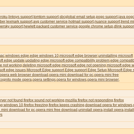
 roku
linksys support
tomtom support
sbcglobal email setup
pogo support
java pog
,
,
,
,
,
ber
lexmark support
avg customer service
hotmail support
nuance support
trend m
,
,
,
,
,
persky support
hewlett packard customer service
google chrome setup
dlink suppor
,
,
,
mac
windows edge
edge windows 10
microsoft edge browser
uninstalling microsoft
,
,
,
,
oft edge update
updating edge
microsoft edge compatibility problem
edge compatibi
,
,
,
e not working
deleting microsoft edge
microsoft edge not opening
microsoft edge wi
,
,
,
soft edge issues
Microsoft Edge support
Edge support
Edge Setup
Microsoft Edge 
,
,
,
,
opera web browser download
opera mini download for pc
opera mini free
,
,
cognito mode opera
opera settings
opera for windows
opera mini browser
,
,
,
,
erver not found
firefox sound not working
mozilla firefox not responding
firefox
,
,
,
ing windows 10
firefox freezing
firefox keeps crashing
download opera for windows
,
,
,
,
 mini download for pc
opera mini free download
uninstall opera
install opera
instal
,
,
,
,
ws