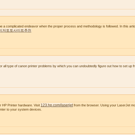
e a complicated endeavor when the proper process and methodology is followed. In this artic
이저토토사이트추천
or all type of canon printer problems by which you can undoubtedly figure out how to set up 
123.hp.com/laserjet
r HP Printer hardware. Visit
from the browser. Using your LaserJet mode
nter to your system devices.