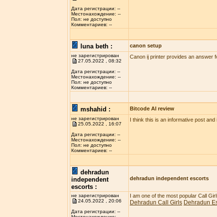
Дата регистрации: --
Местонахождение: --
Пол: не доступно
Комментариев: --
luna beth :
canon setup
не зарегистрирован
Canon ij printer provides an answer f
27.05.2022 , 08:32
Дата регистрации: --
Местонахождение: --
Пол: не доступно
Комментариев: --
mshahid :
Bitcode AI review
не зарегистрирован
I think this is an informative post and
25.05.2022 , 16:07
Дата регистрации: --
Местонахождение: --
Пол: не доступно
Комментариев: --
dehradun
dehradun independent escorts
independent
escorts :
не зарегистрирован
I am one of the most popular Call Gi
24.05.2022 , 20:06
Dehradun Call Girls
Dehradun Es
Дата регистрации: --
Местонахождение: --