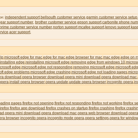
independent support
bellsouth customer service
garmin customer service
setup
 on:
,
,
,
gear support number
brother customer service
epson support
carbonite phone num
,
,
,
rime customer service number
norton support
mcafee support
lenovo support
kas
,
,
,
,
rvice
acer support
,
,
lp
microsoft edge for mac
edge for mac
edge browser for mac
mac edge
edge on 
,
,
,
,
,
installing edge
reinstalling microsoft edge
removing edge from windows 10
micros
,
,
,
icrosoft edge
microsoft edge not responding
removing microsoft edge
microsoft edg
,
,
,
oft edge problems
microsoft edge crashing
microsoft edge not loading pages
micro
,
,
,
ra download
opera browser download
opera mini download
opera download mac
,
,
,
,
 opera
install opera browser
opera update
update opera browser
incognito opera
in
,
,
,
,
,
loading pages
firefox not opening
firefox not responding
firefox not working
firefox s
,
,
,
,
irefox
firefox app download
firefox crashes on startup
firefox crashing
firefox crash
,
,
,
,
oad
opera mini download
opera download mac
opera web browser download
opera
,
,
,
,
era browser
incognito opera
incognito mode opera
opera settings
opera for windo
,
,
,
,