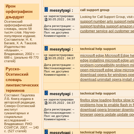
Ирон
messytyagi :
call support group
орфографион
не зарегистрирован
дзырдуат
Looking for Call Support Group, visit
30.05.2022 , 04:38
support number
arlo support
net
Осетинский
,
,
орфографический
support
toshiba support
amazon p
Дата регистрации: --
,
,
словарь, около 58
Местонахождение: --
customer service
aol customer se
,
тысяч слов. Научно-
Пол: не доступно
популярное издание.
Комментариев: --
Составители: Н. К.
Багаев, Х. А. Таказов.
Издательство
messytyagi :
technical help support
«Алания», –
Владикавказ, 2002 г. —
не зарегистрирован
microsoft edge
Microsoft Edge he
,
688 с. (реально 49 770
30.05.2022 , 04:37
edge
installing microsoft edge
un
,
,
статей)
problem
compatibility problem m
Дата регистрации: --
,
Местонахождение: --
Русско-
open
microsoft edge slow
micros
,
,
Пол: не доступно
Осетинский
download opera for windows
ope
,
Комментариев: --
словарь
download
uninstall opera
install
,
,
лингвистических
терминов
messytyagi :
technical help support
Составил: Гацалова
Л.Б. Книга издана в
не зарегистрирован
firefox slow loading
firefox slow 
,
авторской редакции.
30.05.2022 , 04:37
problems
how to enable flash in f
,
Северо-Осетинский
институт
download
opera browser downl
Дата регистрации: --
,
Местонахождение: --
гуманитарных и
browser
opera update
update op
,
,
Пол: не доступно
социальных
Комментариев: --
исследований –
Владикавказ: РИО
СОИГСИ, 2007. — 140
с. (527 статей)
messytyagi :
technical help support