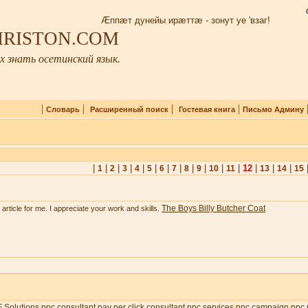
Æппæт дунейы ирæттæ - зонут уе 'взаг!
 IRISTON.COM
 знать осетинский язык.
|
|
|
|
Словарь
Расширенный поиск
Гостевая книга
Письмо Админу
|
|
|
|
|
|
|
|
|
|
|
|
12
|
|
|
1
2
3
4
5
6
7
8
9
10
11
13
14
15
The Boys Billy Butcher Coat
e article for me. I appreciate your work and skills.
 Solutions
ppc consultant
pay per click consultant
ppc services
ppc campaign
ppc