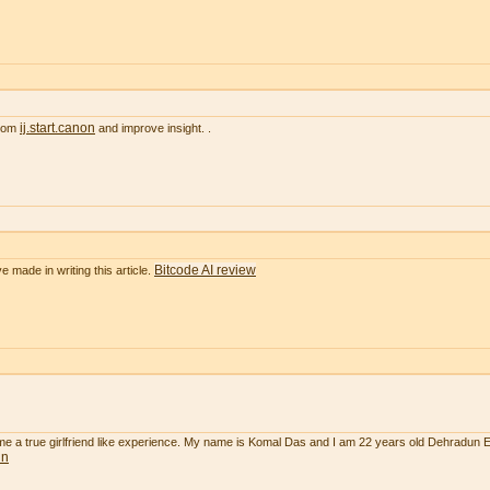
ij.start.canon
from
and improve insight. .
Bitcode AI review
e made in writing this article.
 me a true girlfriend like experience. My name is Komal Das and I am 22 years old Dehradun 
un