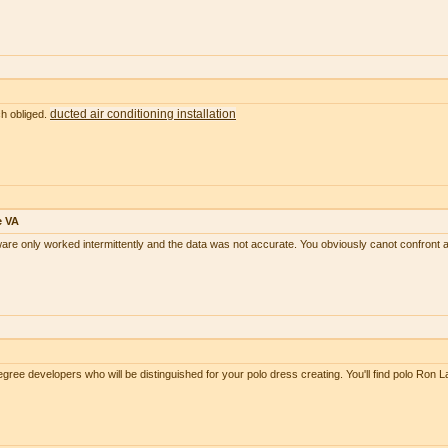
ducted air conditioning installation
ch obliged.
e VA
tware only worked intermittently and the data was not accurate. You obviously canot confront 
ree developers who will be distinguished for your polo dress creating. You'll find polo Ron 