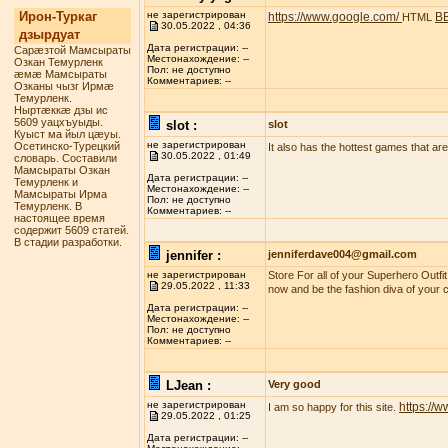
Ирон-Туркаг
не зарегистрирован
https://www.google.com/
B
HTML
30.05.2022 , 04:36
дзырдуат
Дата регистрации: --
Сарæзтой Мамсыраты
Местонахождение: --
Озкан Темурленк
Пол: не доступно
æмæ Мамсыраты
Комментариев: --
Озканы чызг Ирмæ
Темурленк.
Ныртæккæ дзы ис
5609 уацхъуыды.
slot :
slot
Куыст ма йыл цæуы.
не зарегистрирован
Осетинско-Турецкий
It also has the hottest games that are t
30.05.2022 , 01:49
словарь. Составили
Мамсыраты Озкан
Дата регистрации: --
Темурленк и
Местонахождение: --
Мамсыраты Ирма
Пол: не доступно
Темурленк. В
Комментариев: --
настоящее время
содержит 5609 статей.
В стадии разработки.
jennifer :
jenniferdave004@gmail.com
не зарегистрирован
Store For all of your Superhero Outfi
29.05.2022 , 11:33
now and be the fashion diva of your c
Дата регистрации: --
Местонахождение: --
Пол: не доступно
Комментариев: --
LJean :
Very good
не зарегистрирован
https://
I am so happy for this site.
29.05.2022 , 01:25
Дата регистрации: --