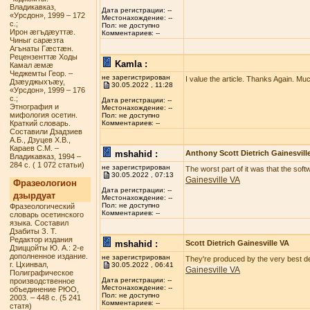
Владикавказ,
Дата регистрации: --
«Урсдон», 1999 – 172
Местонахождение: --
с.;
Пол: не доступно
Ирон æгъдæуттæ.
Комментариев: --
Чиныг сарæзта
Агънаты Гæстæн.
Рецензенттæ Ходы
Kamla :
Камал æмæ
Чеджемты Геор. –
не зарегистрирован
I value the article. Thanks Again. Mu
Дзæуджыхъæу,
30.05.2022 , 11:28
«Урсдон», 1999 – 176
с.;
Дата регистрации: --
Этнография и
Местонахождение: --
мифология осетин.
Пол: не доступно
Краткий словарь.
Комментариев: --
Составили Дзадзиев
А.Б., Дзуцев Х.В.,
Караев С.М. –
mshahid :
Anthony Scott Dietrich Gainesvill
Владикавказ, 1994 –
284 с. ( 1 072 статьи)
не зарегистрирован
The worst part of it was that the sof
30.05.2022 , 07:13
Gainesville VA
Фразеологион
Дата регистрации: --
дзырдуат
Местонахождение: --
Пол: не доступно
Фразеологический
Комментариев: --
словарь осетинского
языка. Составил
Дзабиты З. Т.
Редактор издания
mshahid :
Scott Dietrich Gainesville VA
Дзиццойты Ю. А.: 2-е
дополненное издание.
не зарегистрирован
They're produced by the very best deg
г. Цхинвал,
30.05.2022 , 06:41
Gainesville VA
Полиграфическое
Дата регистрации: --
производственное
Местонахождение: --
объединение РЮО,
Пол: не доступно
2003. – 448 с. (5 241
Комментариев: --
статя)