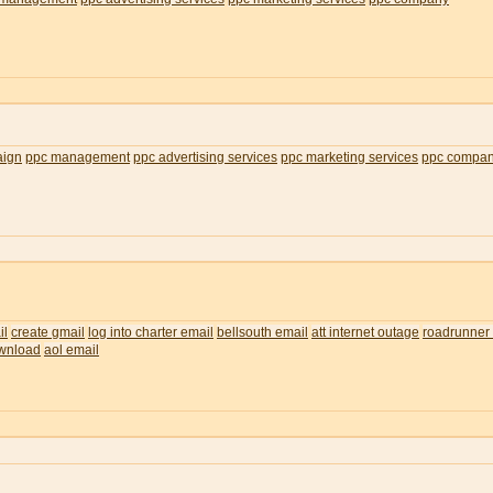
aign
ppc management
ppc advertising services
ppc marketing services
ppc compa
il
create gmail
log into charter email
bellsouth email
att internet outage
roadrunner 
wnload
aol email