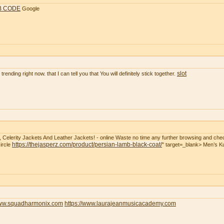
B CODE
Google
slot
rending right now. that I can tell you that You will definitely stick together.
t, Celerity Jackets And Leather Jackets! - online Waste no time any further browsing and che
https://thejasperz.com/product/persian-lamb-black-coat/
ircle
" target=_blank> Men’s 
www.squadharmonix.com
https://www.laurajeanmusicacademy.com