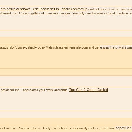
 com setup windows
cricut.com setup
cricut.com/setup
|
|
and get access to the vast range
an benefit from Cricut’s gallery of countless designs. You only need to own a Cricut machine, 
essay help Malaysi
essays, don't worry; simply go to Malaysiaassignmenthelp.com and get
Top Gun 2 Green Jacket
e article for me. I appreciate your work and skills.
sepetli vi
ial web site. Your web log isn’t only useful but it is additionally really creative too.