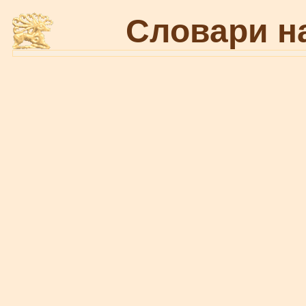
Словари н