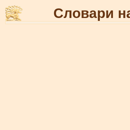
Словари н