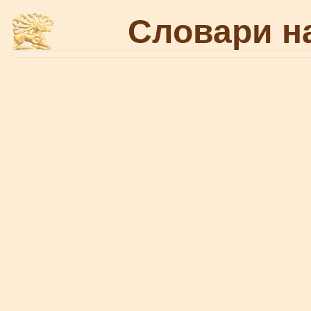
Словари н