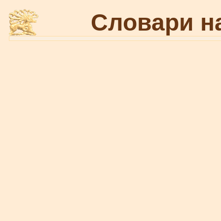
Словари н