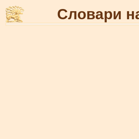
Словари н