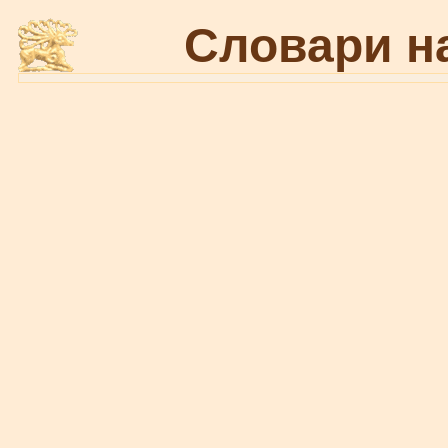
Словари н