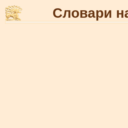
Словари н