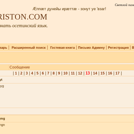
Светлой пам
Æппæт дунейы ирæттæ - зонут уе 'взаг!
IRISTON.COM
нать осетинский язык.
|
|
|
|
|
варь
Расширенный поиск
Гостевая книга
Письмо Админу
Регистрация
В
Сообщение
|
|
|
|
|
|
|
|
|
|
|
|
|
13
|
|
|
|
|
1
2
3
4
5
6
7
8
9
10
11
12
14
15
16
17
yt
nyg
yng
hgn