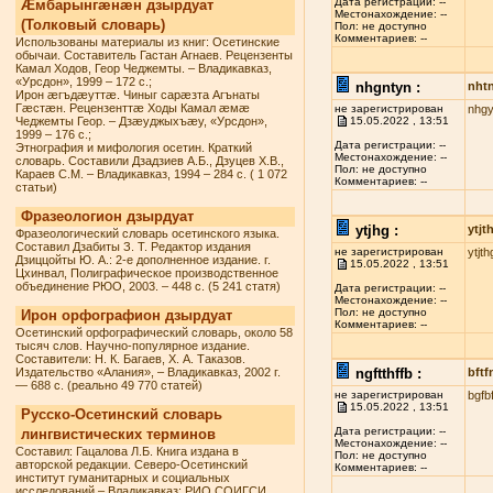
Дата регистрации: --
Æмбарынгæнæн дзырдуат
Местонахождение: --
(Толковый словарь)
Пол: не доступно
Комментариев: --
Использованы материалы из книг: Осетинские
обычаи. Составитель Гастан Агнаев. Рецензенты
Камал Ходов, Геор Чеджемты. – Владикавказ,
«Урсдон», 1999 – 172 с.;
nhgntyn :
nht
Ирон æгъдæуттæ. Чиныг сарæзта Агънаты
Гæстæн. Рецензенттæ Ходы Камал æмæ
не зарегистрирован
nhgy
Чеджемты Геор. – Дзæуджыхъæу, «Урсдон»,
15.05.2022 , 13:51
1999 – 176 с.;
Дата регистрации: --
Этнография и мифология осетин. Краткий
Местонахождение: --
словарь. Составили Дзадзиев А.Б., Дзуцев Х.В.,
Пол: не доступно
Караев С.М. – Владикавказ, 1994 – 284 с. ( 1 072
Комментариев: --
статьи)
Фразеологион дзырдуат
ytjhg :
ytjt
Фразеологический словарь осетинского языка.
Составил Дзабиты З. Т. Редактор издания
не зарегистрирован
ytjth
Дзиццойты Ю. А.: 2-е дополненное издание. г.
15.05.2022 , 13:51
Цхинвал, Полиграфическое производственное
объединение РЮО, 2003. – 448 с. (5 241 статя)
Дата регистрации: --
Местонахождение: --
Пол: не доступно
Ирон орфографион дзырдуат
Комментариев: --
Осетинский орфографический словарь, около 58
тысяч слов. Научно-популярное издание.
Составители: Н. К. Багаев, Х. А. Таказов.
Издательство «Алания», – Владикавказ, 2002 г.
ngftthffb :
bftf
— 688 с. (реально 49 770 статей)
не зарегистрирован
bgfb
15.05.2022 , 13:51
Русско-Осетинский словарь
Дата регистрации: --
лингвистических терминов
Местонахождение: --
Составил: Гацалова Л.Б. Книга издана в
Пол: не доступно
авторской редакции. Северо-Осетинский
Комментариев: --
институт гуманитарных и социальных
исследований – Владикавказ: РИО СОИГСИ,