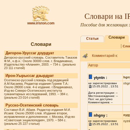
Словари на 
www.iriston.com
Пособие для желающих з
Словари
Статьи
Словари
|
Сло
Дигорон-Уруссаг дзурдуат
Комментарий к:
Дигорско-русский словарь. Составитель Таказов
Ф.М., к.ф.н.: Около 30000 слов. г. Владикавказ,
Издательство «Алания», 2003. – 734 с. (реально
Автор
23 111 статей)
Ирон-Уырыссаг дзырдуат
ytyntn :
hgn
Осетинско-русский словарь под редакцией
не зарегистрирован
nhg
А.М.Касаева, Редактор издания Гуриев Т.А.:
15.05.2022 , 13:51
Около 28000 слов. 4-е издание. г.Владикавказ,
Изд-во Северо-Осетинского института
Дата регистрации: --
гуманитарных исследований, 1993. – 384 с.
Местонахождение: --
(реально 23 014 статей)
Пол: не доступно
Комментариев: --
Русско-Осетинский словарь
Составил В.И. Абаев. Редактор издания М.И.
Исаев: Около 25000 слов. Издание второе,
nhgny :
nyg
исправленное и дополненное. г. Москва, Изд-во
«Советская энциклопедия», 1970. – 584 с.
не зарегистрирован
nytn
(реально 25 227 статьи)
15.05.2022 , 13:51