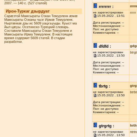
2007. — 140 с. (527 статей)
rrrrrrrr :
rrrrr
Ирон-Туркаг дзырдуат
не зарегистрирован
rrrrr
Сарæзтой Мамсыраты Озкан Темурленк æмæ
15.05.2022 , 13:51
Мамсыраты Озканы чызг Ирмæ Темурленк.
Дата регистрации: --
Ныртæккæ дзы ис 5609 уацхъуыды. Куыст ма
Местонахождение: --
йыл цæуы. Осетинско-Турецкий словарь.
Пол: не доступно
Составили Мамсыраты Озкан Темурленк и
Комментариев: --
Мамсыраты Ирма Темурленк. В настоящее
время содержит 5609 статей. В стадии
разработки.
dfdfd :
gdg
не зарегистрирован
btrg
15.05.2022 , 13:50
Дата регистрации: --
Местонахождение: --
Пол: не доступно
Комментариев: --
tbrtg :
gtrg
не зарегистрирован
btrbt
15.05.2022 , 13:50
Дата регистрации: --
Местонахождение: --
Пол: не доступно
Комментариев: --
gtrgrtg :
hrth
не зарегистрирован
ntrtn
15.05.2022 , 13:50