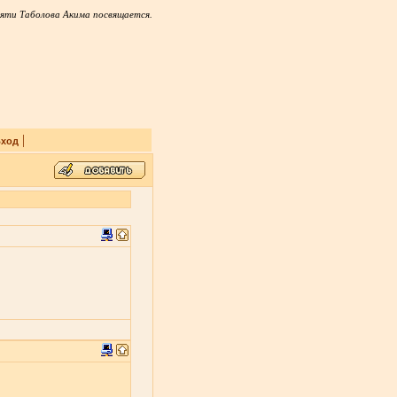
яти Таболова Акима посвящается.
|
ход