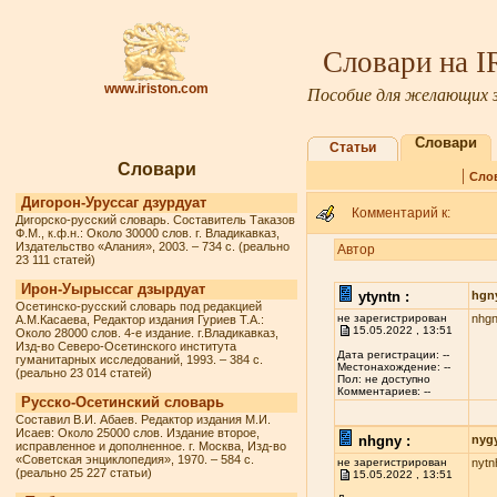
Словари на 
www.iriston.com
Пособие для желающих з
Словари
Статьи
Словари
|
Сло
Дигорон-Уруссаг дзурдуат
Комментарий к:
Дигорско-русский словарь. Составитель Таказов
Ф.М., к.ф.н.: Около 30000 слов. г. Владикавказ,
Издательство «Алания», 2003. – 734 с. (реально
Автор
23 111 статей)
Ирон-Уырыссаг дзырдуат
ytyntn :
hgn
Осетинско-русский словарь под редакцией
не зарегистрирован
nhg
А.М.Касаева, Редактор издания Гуриев Т.А.:
15.05.2022 , 13:51
Около 28000 слов. 4-е издание. г.Владикавказ,
Изд-во Северо-Осетинского института
Дата регистрации: --
гуманитарных исследований, 1993. – 384 с.
Местонахождение: --
(реально 23 014 статей)
Пол: не доступно
Комментариев: --
Русско-Осетинский словарь
Составил В.И. Абаев. Редактор издания М.И.
Исаев: Около 25000 слов. Издание второе,
nhgny :
nyg
исправленное и дополненное. г. Москва, Изд-во
«Советская энциклопедия», 1970. – 584 с.
не зарегистрирован
nytn
(реально 25 227 статьи)
15.05.2022 , 13:51