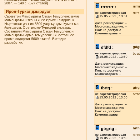
2007. — 140 с. (527 статей)
rrrrrrrr :
rrrrr
Ирон-Туркаг дзырдуат
не зарегистрирован
rrrrr
Сарæзтой Мамсыраты Озкан Темурленк æмæ
15.05.2022 , 13:51
Мамсыраты Озканы чызг Ирмæ Темурленк.
Дата регистрации: --
Ныртæккæ дзы ис 5609 уацхъуыды. Куыст ма
Местонахождение: --
йыл цæуы. Осетинско-Турецкий словарь.
Пол: не доступно
Составили Мамсыраты Озкан Темурленк и
Комментариев: --
Мамсыраты Ирма Темурленк. В настоящее
время содержит 5609 статей. В стадии
разработки.
dfdfd :
gdg
не зарегистрирован
btrg
15.05.2022 , 13:50
Дата регистрации: --
Местонахождение: --
Пол: не доступно
Комментариев: --
tbrtg :
gtrg
не зарегистрирован
btrbt
15.05.2022 , 13:50
Дата регистрации: --
Местонахождение: --
Пол: не доступно
Комментариев: --
gtrgrtg :
hrth
не зарегистрирован
ntrtn
15.05.2022 , 13:50