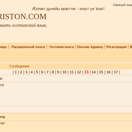
Светлой пам
Æппæт дунейы ирæттæ - зонут уе 'взаг!
IRISTON.COM
нать осетинский язык.
|
|
|
|
|
варь
Расширенный поиск
Гостевая книга
Письмо Админу
Регистрация
В
Сообщение
|
|
|
|
|
|
|
|
|
|
|
|
|
13
|
|
|
|
|
1
2
3
4
5
6
7
8
9
10
11
12
14
15
16
17
yt
nyg
yng
hgn