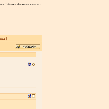
яти Таболова Акима посвящается.
|
ход