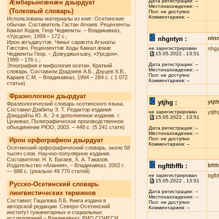
Дата регистрации: --
Æмбарынгæнæн дзырдуат
Местонахождение: --
(Толковый словарь)
Пол: не доступно
Комментариев: --
Использованы материалы из книг: Осетинские
обычаи. Составитель Гастан Агнаев. Рецензенты
Камал Ходов, Геор Чеджемты. – Владикавказ,
«Урсдон», 1999 – 172 с.;
nhgntyn :
nht
Ирон æгъдæуттæ. Чиныг сарæзта Агънаты
Гæстæн. Рецензенттæ Ходы Камал æмæ
не зарегистрирован
nhgy
Чеджемты Геор. – Дзæуджыхъæу, «Урсдон»,
15.05.2022 , 13:51
1999 – 176 с.;
Дата регистрации: --
Этнография и мифология осетин. Краткий
Местонахождение: --
словарь. Составили Дзадзиев А.Б., Дзуцев Х.В.,
Пол: не доступно
Караев С.М. – Владикавказ, 1994 – 284 с. ( 1 072
Комментариев: --
статьи)
Фразеологион дзырдуат
ytjhg :
ytjt
Фразеологический словарь осетинского языка.
Составил Дзабиты З. Т. Редактор издания
не зарегистрирован
ytjth
Дзиццойты Ю. А.: 2-е дополненное издание. г.
15.05.2022 , 13:51
Цхинвал, Полиграфическое производственное
объединение РЮО, 2003. – 448 с. (5 241 статя)
Дата регистрации: --
Местонахождение: --
Пол: не доступно
Ирон орфографион дзырдуат
Комментариев: --
Осетинский орфографический словарь, около 58
тысяч слов. Научно-популярное издание.
Составители: Н. К. Багаев, Х. А. Таказов.
Издательство «Алания», – Владикавказ, 2002 г.
ngftthffb :
bftf
— 688 с. (реально 49 770 статей)
не зарегистрирован
bgfb
15.05.2022 , 13:51
Русско-Осетинский словарь
Дата регистрации: --
лингвистических терминов
Местонахождение: --
Составил: Гацалова Л.Б. Книга издана в
Пол: не доступно
авторской редакции. Северо-Осетинский
Комментариев: --
институт гуманитарных и социальных
исследований – Владикавказ: РИО СОИГСИ,