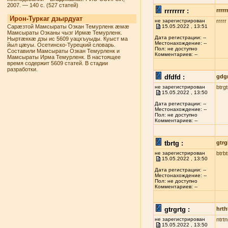
2007. — 140 с. (527 статей)
rrrrrrrr :
rrrrr
Ирон-Туркаг дзырдуат
не зарегистрирован
rrrrr
Сарæзтой Мамсыраты Озкан Темурленк æмæ
15.05.2022 , 13:51
Мамсыраты Озканы чызг Ирмæ Темурленк.
Дата регистрации: --
Ныртæккæ дзы ис 5609 уацхъуыды. Куыст ма
Местонахождение: --
йыл цæуы. Осетинско-Турецкий словарь.
Пол: не доступно
Составили Мамсыраты Озкан Темурленк и
Комментариев: --
Мамсыраты Ирма Темурленк. В настоящее
время содержит 5609 статей. В стадии
разработки.
dfdfd :
gdg
не зарегистрирован
btrg
15.05.2022 , 13:50
Дата регистрации: --
Местонахождение: --
Пол: не доступно
Комментариев: --
tbrtg :
gtrg
не зарегистрирован
btrbt
15.05.2022 , 13:50
Дата регистрации: --
Местонахождение: --
Пол: не доступно
Комментариев: --
gtrgrtg :
hrth
не зарегистрирован
ntrtn
15.05.2022 , 13:50