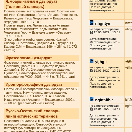
Дата регистрации: --
Æмбарынгæнæн дзырдуат
Местонахождение: --
(Толковый словарь)
Пол: не доступно
Комментариев: --
Использованы материалы из книг: Осетинские
обычаи. Составитель Гастан Агнаев. Рецензенты
Камал Ходов, Геор Чеджемты. – Владикавказ,
«Урсдон», 1999 – 172 с.;
nhgntyn :
nht
Ирон æгъдæуттæ. Чиныг сарæзта Агънаты
Гæстæн. Рецензенттæ Ходы Камал æмæ
не зарегистрирован
nhgy
Чеджемты Геор. – Дзæуджыхъæу, «Урсдон»,
15.05.2022 , 13:51
1999 – 176 с.;
Дата регистрации: --
Этнография и мифология осетин. Краткий
Местонахождение: --
словарь. Составили Дзадзиев А.Б., Дзуцев Х.В.,
Пол: не доступно
Караев С.М. – Владикавказ, 1994 – 284 с. ( 1 072
Комментариев: --
статьи)
Фразеологион дзырдуат
ytjhg :
ytjt
Фразеологический словарь осетинского языка.
Составил Дзабиты З. Т. Редактор издания
не зарегистрирован
ytjth
Дзиццойты Ю. А.: 2-е дополненное издание. г.
15.05.2022 , 13:51
Цхинвал, Полиграфическое производственное
объединение РЮО, 2003. – 448 с. (5 241 статя)
Дата регистрации: --
Местонахождение: --
Пол: не доступно
Ирон орфографион дзырдуат
Комментариев: --
Осетинский орфографический словарь, около 58
тысяч слов. Научно-популярное издание.
Составители: Н. К. Багаев, Х. А. Таказов.
Издательство «Алания», – Владикавказ, 2002 г.
ngftthffb :
bftf
— 688 с. (реально 49 770 статей)
не зарегистрирован
bgfb
15.05.2022 , 13:51
Русско-Осетинский словарь
Дата регистрации: --
лингвистических терминов
Местонахождение: --
Составил: Гацалова Л.Б. Книга издана в
Пол: не доступно
авторской редакции. Северо-Осетинский
Комментариев: --
институт гуманитарных и социальных
исследований – Владикавказ: РИО СОИГСИ,