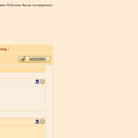
яти Таболова Акима посвящается.
|
ход