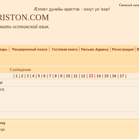
Светлой пам
Æппæт дунейы ирæттæ - зонут уе 'взаг!
IRISTON.COM
нать осетинский язык.
|
|
|
|
|
варь
Расширенный поиск
Гостевая книга
Письмо Админу
Регистрация
В
Сообщение
|
|
|
|
|
|
|
|
|
|
|
|
|
13
|
|
|
|
|
1
2
3
4
5
6
7
8
9
10
11
12
14
15
16
17
yt
nyg
yng
hgn