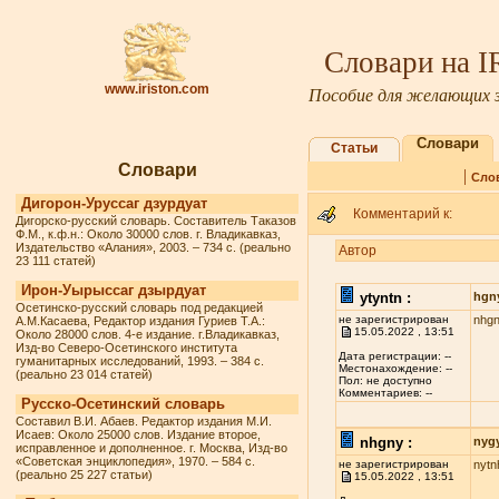
Словари на 
www.iriston.com
Пособие для желающих з
Словари
Статьи
Словари
|
Сло
Дигорон-Уруссаг дзурдуат
Комментарий к:
Дигорско-русский словарь. Составитель Таказов
Ф.М., к.ф.н.: Около 30000 слов. г. Владикавказ,
Издательство «Алания», 2003. – 734 с. (реально
Автор
23 111 статей)
Ирон-Уырыссаг дзырдуат
ytyntn :
hgn
Осетинско-русский словарь под редакцией
не зарегистрирован
nhg
А.М.Касаева, Редактор издания Гуриев Т.А.:
15.05.2022 , 13:51
Около 28000 слов. 4-е издание. г.Владикавказ,
Изд-во Северо-Осетинского института
Дата регистрации: --
гуманитарных исследований, 1993. – 384 с.
Местонахождение: --
(реально 23 014 статей)
Пол: не доступно
Комментариев: --
Русско-Осетинский словарь
Составил В.И. Абаев. Редактор издания М.И.
Исаев: Около 25000 слов. Издание второе,
nhgny :
nyg
исправленное и дополненное. г. Москва, Изд-во
«Советская энциклопедия», 1970. – 584 с.
не зарегистрирован
nytn
(реально 25 227 статьи)
15.05.2022 , 13:51